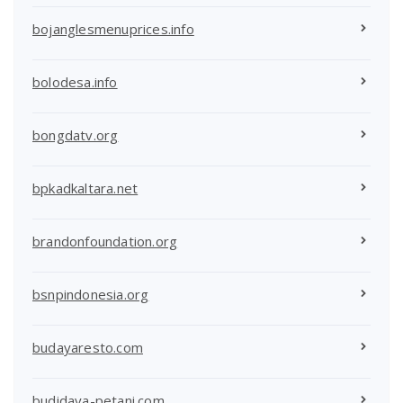
bojanglesmenuprices.info
bolodesa.info
bongdatv.org
bpkadkaltara.net
brandonfoundation.org
bsnpindonesia.org
budayaresto.com
budidaya-petani.com