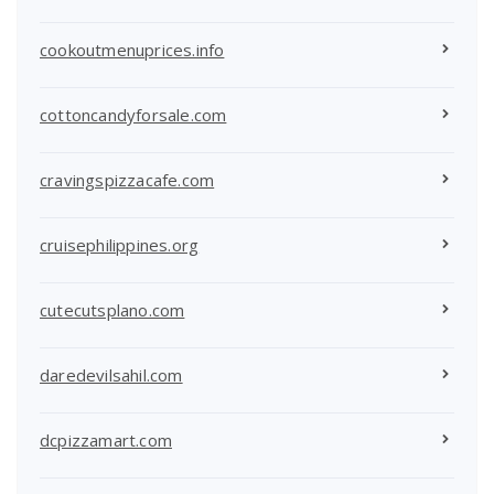
cookoutmenuprices.info
cottoncandyforsale.com
cravingspizzacafe.com
cruisephilippines.org
cutecutsplano.com
daredevilsahil.com
dcpizzamart.com