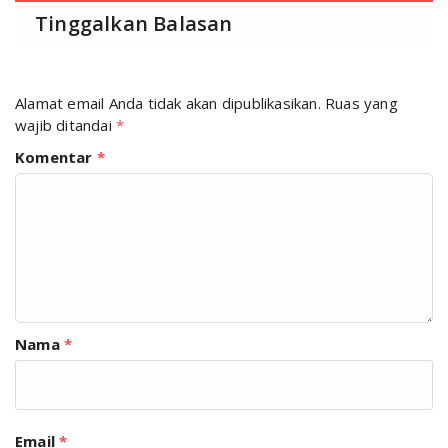
Tinggalkan Balasan
Alamat email Anda tidak akan dipublikasikan.
Ruas yang
wajib ditandai
*
Komentar
*
Nama
*
Email
*