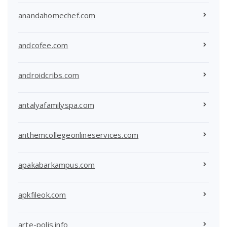
anandahomechef.com
andcofee.com
androidcribs.com
antalyafamilyspa.com
anthemcollegeonlineservices.com
apakabarkampus.com
apkfileok.com
arte-polis.info