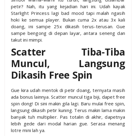
petir? Nah, itu yang kejadian hari ini. Udah kayak
Starlight Princess lagi bad mood tapi malah ngasih
hoki ke semua player. Bukan cuma 2x atau 3x kali
doang, ini sampe 25x dikasih terus-terusan. Gue
sampe bengong di depan layar, antara seneng dan
takut ini mimpi.
Scatter Tiba-Tiba
Muncul, Langsung
Dikasih Free Spin
Gue kira udah mentok di petir doang, ternyata masih
ada bonus lainnya. Scatter muncul tiga biji, dapet free
spin dong! Di sini makin gila lagi. Baru mulai free spin,
langsung dikasih petir kuning. Terus makin lama makin
banyak tuh multiplier. Pas totalin di akhir, dapetnya
lebih gede dari modal harian gue. Serasa menang
lotre mini lah ya.