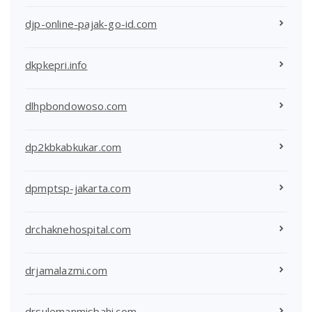
djp-online-pajak-go-id.com
dkpkepri.info
dlhpbondowoso.com
dp2kbkabkukar.com
dpmptsp-jakarta.com
drchaknehospital.com
drjamalazmi.com
drsulemanmisbahi.com