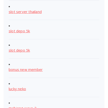
slot server thailand
slot depo 5k
slot depo 5k
bonus new member
lucky neko
mahjong ways 2