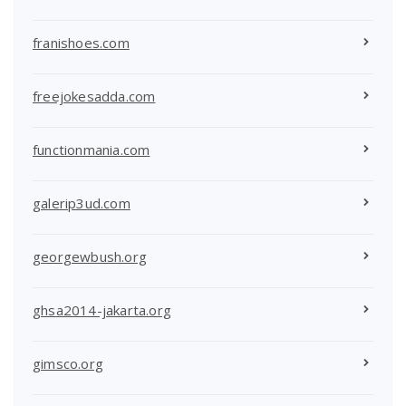
franishoes.com
freejokesadda.com
functionmania.com
galerip3ud.com
georgewbush.org
ghsa2014-jakarta.org
gimsco.org