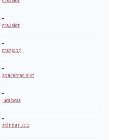
mauslot
mauslot
mahjong
spaceman slot
judi bola
slot bet 200