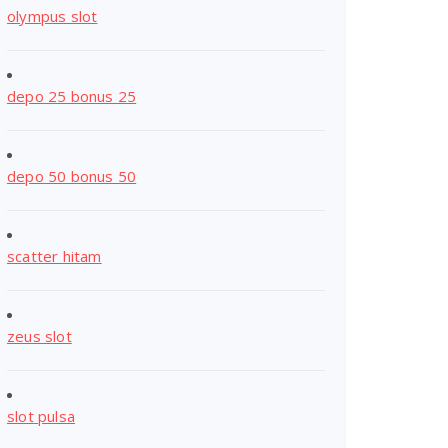
olympus slot
depo 25 bonus 25
depo 50 bonus 50
scatter hitam
zeus slot
slot pulsa