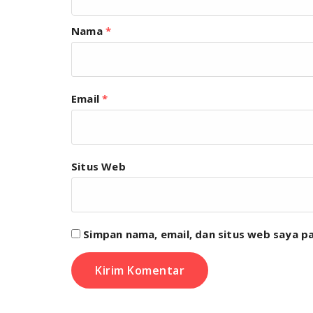
Nama
*
Email
*
Situs Web
Simpan nama, email, dan situs web saya p