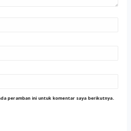
ada peramban ini untuk komentar saya berikutnya.