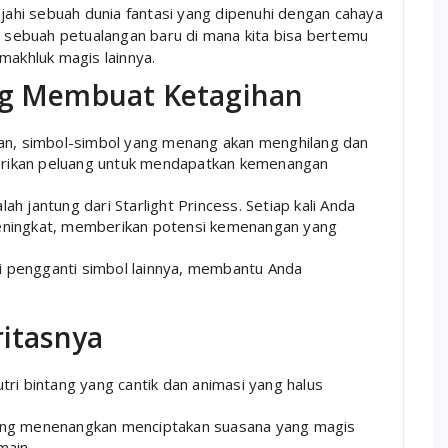
ajahi sebuah dunia fantasi yang dipenuhi dengan cahaya
h sebuah petualangan baru di mana kita bisa bertemu
makhluk magis lainnya.
ang Membuat Ketagihan
n, simbol-simbol yang menang akan menghilang dan
berikan peluang untuk mendapatkan kemenangan
alah jantung dari Starlight Princess. Setiap kali Anda
 meningkat, memberikan potensi kemenangan yang
i pengganti simbol lainnya, membantu Anda
ritasnya
tri bintang yang cantik dan animasi yang halus
ang menenangkan menciptakan suasana yang magis
main.