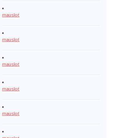
mauslot
mauslot
mauslot
mauslot
mauslot