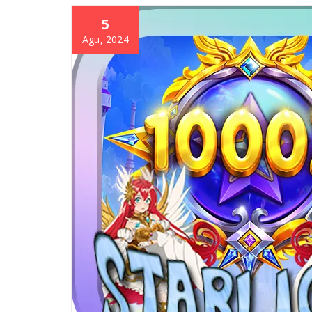
5
Agu, 2024