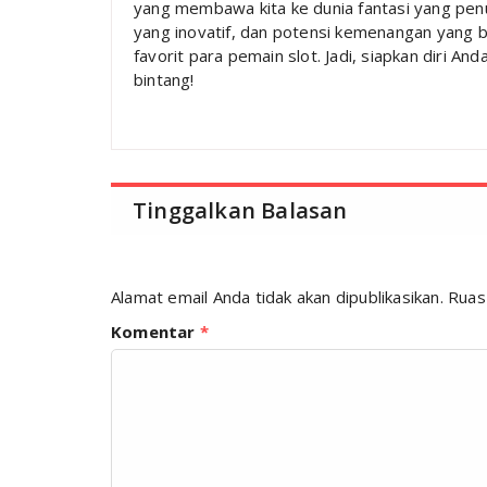
yang membawa kita ke dunia fantasi yang penu
yang inovatif, dan potensi kemenangan yang be
favorit para pemain slot. Jadi, siapkan diri An
bintang!
Tinggalkan Balasan
Alamat email Anda tidak akan dipublikasikan.
Ruas
Komentar
*