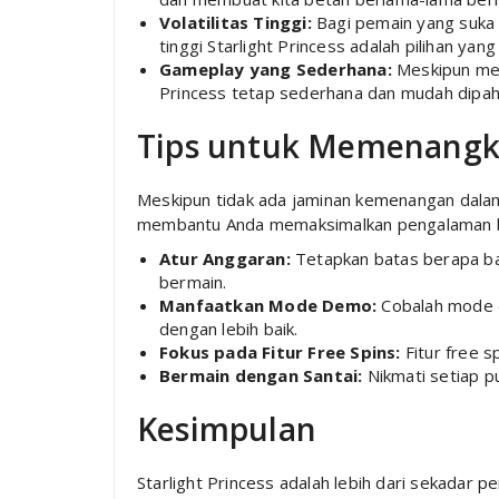
Volatilitas Tinggi:
Bagi pemain yang suka 
tinggi Starlight Princess adalah pilihan yang
Gameplay yang Sederhana:
Meskipun memi
Princess tetap sederhana dan mudah dipah
Tips untuk Memenangka
Meskipun tidak ada jaminan kemenangan dalam 
membantu Anda memaksimalkan pengalaman be
Atur Anggaran:
Tetapkan batas berapa ba
bermain.
Manfaatkan Mode Demo:
Cobalah mode d
dengan lebih baik.
Fokus pada Fitur Free Spins:
Fitur free s
Bermain dengan Santai:
Nikmati setiap p
Kesimpulan
Starlight Princess adalah lebih dari sekadar 