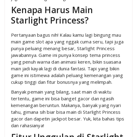
Kenapa Harus Main
Starlight Princess?
Pertanyaan bagus nih! Kalau kamu lagi bingung mau
main game slot apa yang nggak cuma seru, tapi juga
punya peluang menang besar, Starlight Princess
jawabannya. Game ini punya konsep tema princess
yang penuh warna dan animasi keren, bikin suasana
main jadi kayak lagi di dunia fantasi. Tapi yang bikin
game ini istimewa adalah peluang kemenangan yang
cukup tinggi dan fitur bonusnya yang melimpah.
Banyak pemain yang bilang, saat main di waktu
tertentu, game ini bisa banget gacor dan ngasih
kemenangan beruntun. Makanya, banyak yang nyari
tahu, gimana sih biar bisa main di Starlight Princess
gacor dan dapetin jackpot besar. Yuk, kita bahas tips
dan rahasianya!
Fitur Unggulan di Starlight