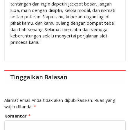
tantangan dan ingin dapetin jackpot besar. Jangan
lupa, main dengan disiplin, kelola modal, dan nikmati
setiap putaran. Siapa tahu, keberuntungan lagi di
pihak kamu, dan kamu pulang dengan dompet tebal
dan hati senang! Selamat mencoba dan semoga
keberuntungan selalu menyertai perjalanan slot
princess kamu!
Tinggalkan Balasan
Alamat email Anda tidak akan dipublikasikan.
Ruas yang
wajib ditandai
*
Komentar
*