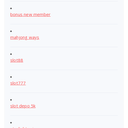
bonus new member
mahjong ways
slot88
slot777
slot depo 5k