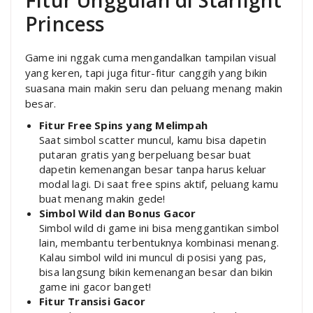
Princess
Game ini nggak cuma mengandalkan tampilan visual
yang keren, tapi juga fitur-fitur canggih yang bikin
suasana main makin seru dan peluang menang makin
besar.
Fitur Free Spins yang Melimpah
Saat simbol scatter muncul, kamu bisa dapetin
putaran gratis yang berpeluang besar buat
dapetin kemenangan besar tanpa harus keluar
modal lagi. Di saat free spins aktif, peluang kamu
buat menang makin gede!
Simbol Wild dan Bonus Gacor
Simbol wild di game ini bisa menggantikan simbol
lain, membantu terbentuknya kombinasi menang.
Kalau simbol wild ini muncul di posisi yang pas,
bisa langsung bikin kemenangan besar dan bikin
game ini gacor banget!
Fitur Transisi Gacor