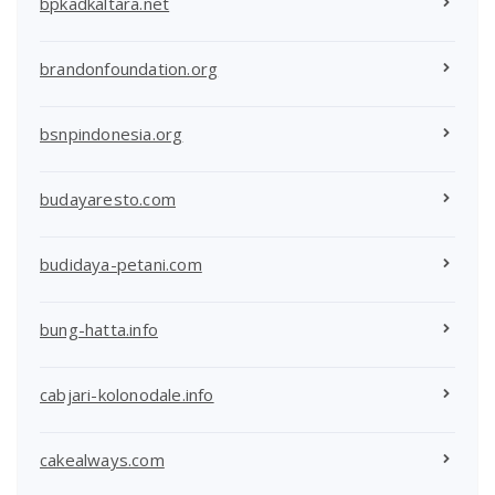
bpkadkaltara.net
brandonfoundation.org
bsnpindonesia.org
budayaresto.com
budidaya-petani.com
bung-hatta.info
cabjari-kolonodale.info
cakealways.com