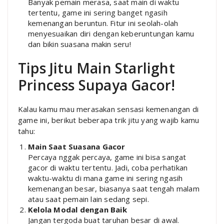
Banyak pemain merasa, saat main di waktu
tertentu, game ini sering banget ngasih
kemenangan beruntun. Fitur ini seolah-olah
menyesuaikan diri dengan keberuntungan kamu
dan bikin suasana makin seru!
Tips Jitu Main Starlight
Princess Supaya Gacor!
Kalau kamu mau merasakan sensasi kemenangan di
game ini, berikut beberapa trik jitu yang wajib kamu
tahu:
Main Saat Suasana Gacor
Percaya nggak percaya, game ini bisa sangat
gacor di waktu tertentu. Jadi, coba perhatikan
waktu-waktu di mana game ini sering ngasih
kemenangan besar, biasanya saat tengah malam
atau saat pemain lain sedang sepi.
Kelola Modal dengan Baik
Jangan tergoda buat taruhan besar di awal.