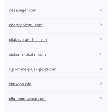
desapager.com
dhatcreolegrill.com
dilakasi-cairhibah.com
diskominfokutim.com
djp-online-pajak-go-id.com
dkpkepri.info
dlhpbondowoso.com