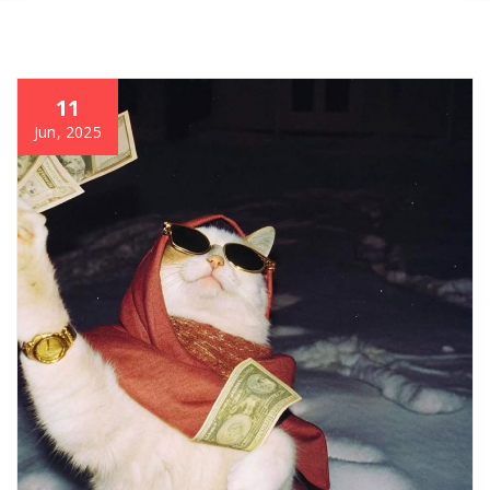
11
Jun, 2025