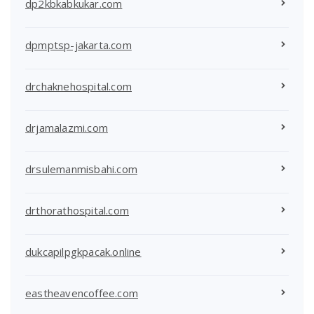
dp2kbkabkukar.com
dpmptsp-jakarta.com
drchaknehospital.com
drjamalazmi.com
drsulemanmisbahi.com
drthorathospital.com
dukcapilpgkpacak.online
eastheavencoffee.com