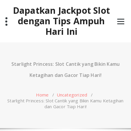
Skip
Dapatkan Jackpot Slot
to
content
dengan Tips Ampuh
Hari Ini
Starlight Princess: Slot Cantik yang Bikin Kamu
Ketagihan dan Gacor Tiap Hari!
Home
/
Uncategorized
/
Starlight Princess: Slot Cantik yang Bikin Kamu Ketagihan
dan Gacor Tiap Hari!