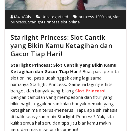
M4inG0ls
Uncategorized
princess 1000 slot
,
slot
princess
,
Starlight Princess slot online
Starlight Princess: Slot Cantik
yang Bikin Kamu Ketagihan dan
Gacor Tiap Hari!
Starlight Princess: Slot Cantik yang Bikin Kamu
Ketagihan dan Gacor Tiap Hari!-
Buat para pecinta
slot online, pasti udah nggak asing lagi sama
namanya Starlight Princess. Game ini lagi nge-hits
banget dan banyak yang bilang
Slot Princess
!
Dengan tampilan yang mempesona dan fitur yang
bikin nagih, nggak heran kalau banyak pemain yang
ketagihan main terus-menerus. Tapi, apa sih rahasia
di balik keasyikan main Starlight Princess? Yuk, kita
kulik semua hal seru dan tips jitu biar kamu makin
jago dan makin gacor di game ini!