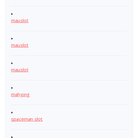
mauslot
mauslot
mauslot
mahjong
spaceman slot