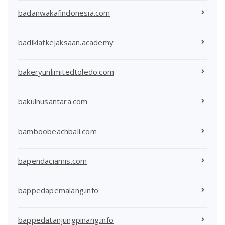
badanwakafindonesia.com
badiklatkejaksaan.academy
bakeryunlimitedtoledo.com
bakulnusantara.com
bamboobeachbali.com
bapendaciamis.com
bappedapemalang.info
bappedatanjungpinang.info