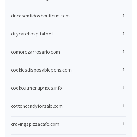
cincosentidosboutique.com
citycarehospital.net
comorezarrosario.com
cookiesdisposablepens.com
cookoutmenuprices.info
cottoncandyforsale.com
cravingspizzacafe.com