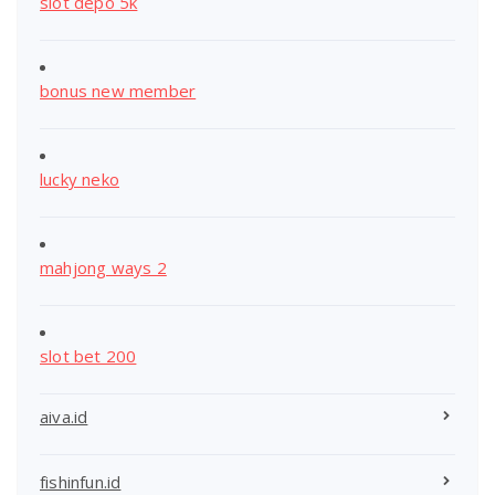
slot depo 5k
bonus new member
lucky neko
mahjong ways 2
slot bet 200
aiva.id
fishinfun.id