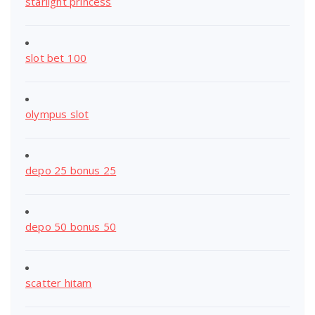
starlight princess
slot bet 100
olympus slot
depo 25 bonus 25
depo 50 bonus 50
scatter hitam