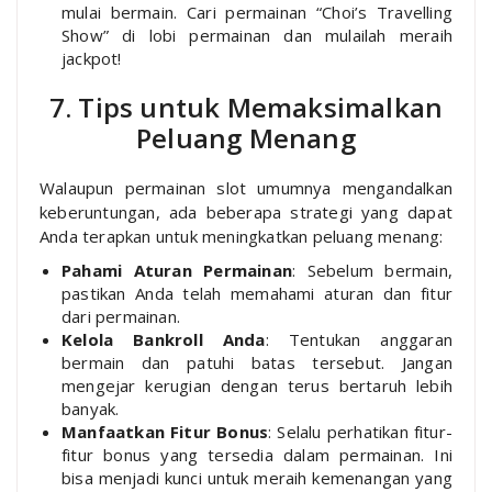
mulai bermain. Cari permainan “Choi’s Travelling
Show” di lobi permainan dan mulailah meraih
jackpot!
7. Tips untuk Memaksimalkan
Peluang Menang
Walaupun permainan slot umumnya mengandalkan
keberuntungan, ada beberapa strategi yang dapat
Anda terapkan untuk meningkatkan peluang menang:
Pahami Aturan Permainan
: Sebelum bermain,
pastikan Anda telah memahami aturan dan fitur
dari permainan.
Kelola Bankroll Anda
: Tentukan anggaran
bermain dan patuhi batas tersebut. Jangan
mengejar kerugian dengan terus bertaruh lebih
banyak.
Manfaatkan Fitur Bonus
: Selalu perhatikan fitur-
fitur bonus yang tersedia dalam permainan. Ini
bisa menjadi kunci untuk meraih kemenangan yang