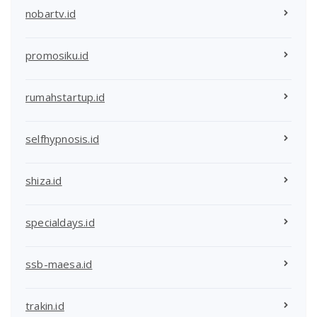
nobartv.id
promosiku.id
rumahstartup.id
selfhypnosis.id
shiza.id
specialdays.id
ssb-maesa.id
trakin.id