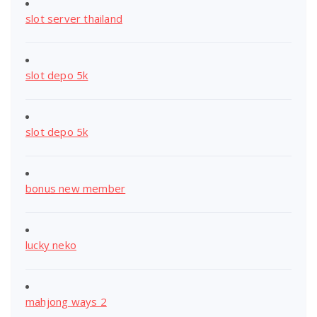
slot server thailand
slot depo 5k
slot depo 5k
bonus new member
lucky neko
mahjong ways 2