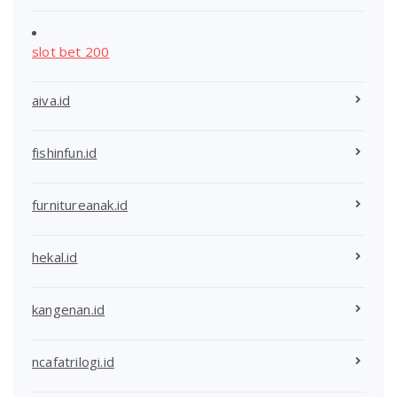
slot bet 200
aiva.id
fishinfun.id
furnitureanak.id
hekal.id
kangenan.id
ncafatrilogi.id