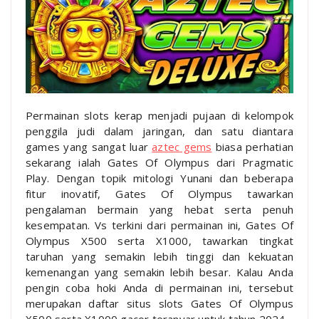
Permainan slots kerap menjadi pujaan di kelompok
penggila judi dalam jaringan, dan satu diantara
games yang sangat luar
aztec gems
biasa perhatian
sekarang ialah Gates Of Olympus dari Pragmatic
Play. Dengan topik mitologi Yunani dan beberapa
fitur inovatif, Gates Of Olympus tawarkan
pengalaman bermain yang hebat serta penuh
kesempatan. Vs terkini dari permainan ini, Gates Of
Olympus X500 serta X1000, tawarkan tingkat
taruhan yang semakin lebih tinggi dan kekuatan
kemenangan yang semakin lebih besar. Kalau Anda
pengin coba hoki Anda di permainan ini, tersebut
merupakan daftar situs slots Gates Of Olympus