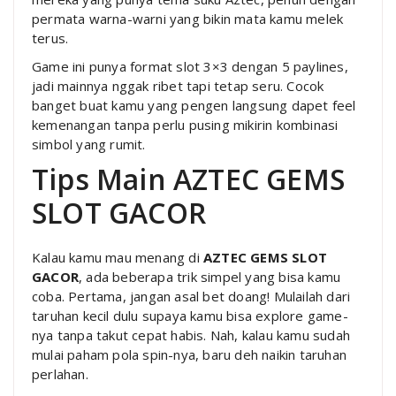
permata warna-warni yang bikin mata kamu melek
terus.
Game ini punya format slot 3×3 dengan 5 paylines,
jadi mainnya nggak ribet tapi tetap seru. Cocok
banget buat kamu yang pengen langsung dapet feel
kemenangan tanpa perlu pusing mikirin kombinasi
simbol yang rumit.
Tips Main AZTEC GEMS
SLOT GACOR
Kalau kamu mau menang di
AZTEC GEMS SLOT
GACOR
, ada beberapa trik simpel yang bisa kamu
coba. Pertama, jangan asal bet doang! Mulailah dari
taruhan kecil dulu supaya kamu bisa explore game-
nya tanpa takut cepat habis. Nah, kalau kamu sudah
mulai paham pola spin-nya, baru deh naikin taruhan
perlahan.