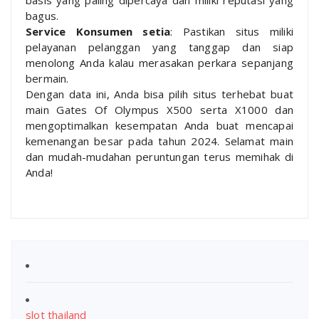
basis yang paling dipercaya dan miliki reputasi yang
bagus.
Service Konsumen setia
: Pastikan situs miliki
pelayanan pelanggan yang tanggap dan siap
menolong Anda kalau merasakan perkara sepanjang
bermain.
Dengan data ini, Anda bisa pilih situs terhebat buat
main Gates Of Olympus X500 serta X1000 dan
mengoptimalkan kesempatan Anda buat mencapai
kemenangan besar pada tahun 2024. Selamat main
dan mudah-mudahan peruntungan terus memihak di
Anda!
slot thailand