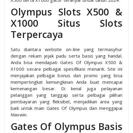
X500 serta X1000 gacor teranyar untuk tahun 2024.
Olympus Slots X500 &
X1000 Situs Slots
Terpercaya
Satu diantara website on-line yang termasyhur
dengan rekam jejak padu serta basis yang handal.
Anda bisa mendapati Gates Of Olympus X500 &
X1000 secara pelbagai spesifikasi menarik. Site ini
menjajakan pelbagai bonus dan promo yang bisa
mempertingkat kemungkinan Anda buat mencapai
kemenangan besar. Di kenal juga pelayanan
pelanggan yang tanggap serta pelbagai pilihan
pembayaran yang fleksibel, menjadikan area yang
baik untuk main Gates Of Olympus dan menggapai
Maxwin.
Gates Of Olympus Basis