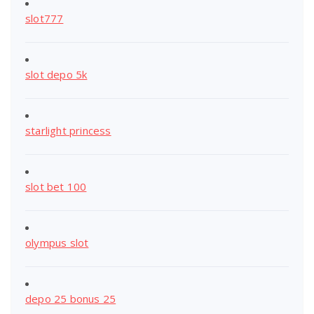
slot777
slot depo 5k
starlight princess
slot bet 100
olympus slot
depo 25 bonus 25