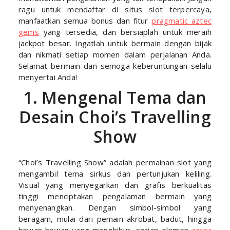
ragu untuk mendaftar di situs slot terpercaya,
manfaatkan semua bonus dan fitur
pragmatic aztec
gems
yang tersedia, dan bersiaplah untuk meraih
jackpot besar. Ingatlah untuk bermain dengan bijak
dan nikmati setiap momen dalam perjalanan Anda.
Selamat bermain dan semoga keberuntungan selalu
menyertai Anda!
1. Mengenal Tema dan
Desain Choi’s Travelling
Show
“Choi’s Travelling Show” adalah permainan slot yang
mengambil tema sirkus dan pertunjukan keliling.
Visual yang menyegarkan dan grafis berkualitas
tinggi menciptakan pengalaman bermain yang
menyenangkan. Dengan simbol-simbol yang
beragam, mulai dari pemain akrobat, badut, hingga