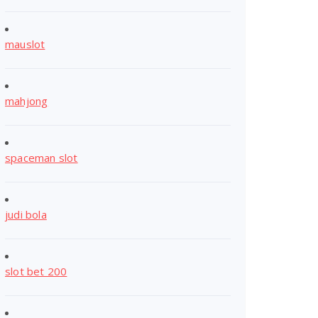
mauslot
mahjong
spaceman slot
judi bola
slot bet 200