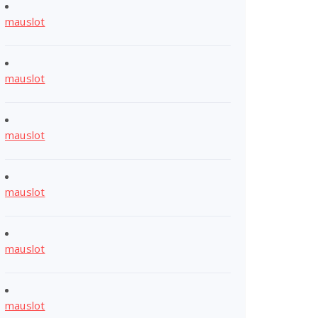
mauslot
mauslot
mauslot
mauslot
mauslot
mauslot