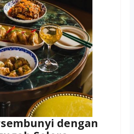
ersembunyi dengan