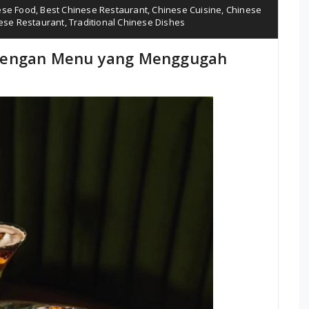
ese Food
,
Best Chinese Restaurant
,
Chinese Cuisine
,
Chinese
ese Restaurant
,
Traditional Chinese Dishes
 dengan Menu yang Menggugah