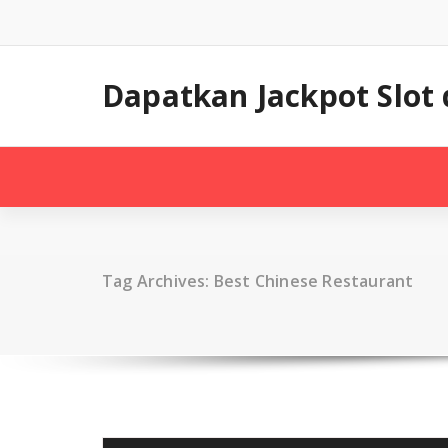
Skip
to
content
Dapatkan Jackpot Slot
Tag Archives: Best Chinese Restaurant