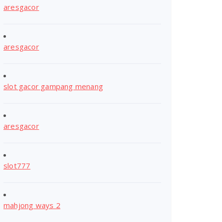
aresgacor
aresgacor
slot gacor gampang menang
aresgacor
slot777
mahjong ways 2