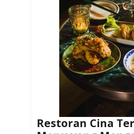
Restoran Cina T