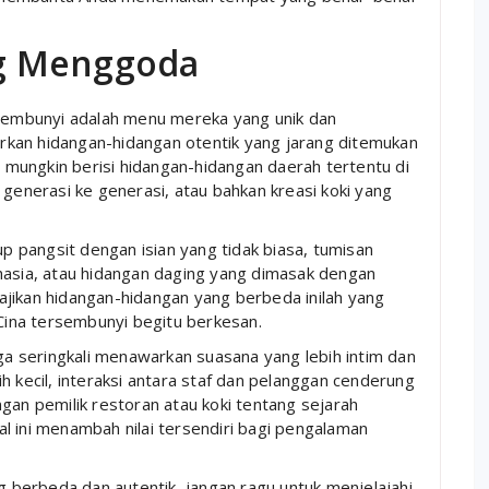
g Menggoda
rsembunyi adalah menu mereka yang unik dan
kan hidangan-hidangan otentik yang jarang ditemukan
mungkin berisi hidangan-hidangan daerah tertentu di
 generasi ke generasi, atau bahkan kreasi koki yang
 pangsit dengan isian yang tidak biasa, tumisan
sia, atau hidangan daging yang dimasak dengan
jikan hidangan-hidangan yang berbeda inilah yang
ina tersembunyi begitu berkesan.
uga seringkali menawarkan suasana yang lebih intim dan
h kecil, interaksi antara staf dan pelanggan cenderung
gan pemilik restoran atau koki tentang sejarah
l ini menambah nilai tersendiri bagi pengalaman
ng berbeda dan autentik, jangan ragu untuk menjelajahi