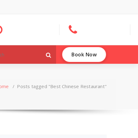
Book Now
ome
/
Posts tagged "Best Chinese Restaurant"