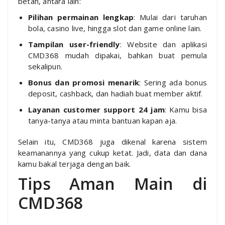
betah, antara lain:
Pilihan permainan lengkap
: Mulai dari taruhan
bola, casino live, hingga slot dan game online lain.
Tampilan user-friendly
: Website dan aplikasi
CMD368 mudah dipakai, bahkan buat pemula
sekalipun.
Bonus dan promosi menarik
: Sering ada bonus
deposit, cashback, dan hadiah buat member aktif.
Layanan customer support 24 jam
: Kamu bisa
tanya-tanya atau minta bantuan kapan aja.
Selain itu, CMD368 juga dikenal karena sistem
keamanannya yang cukup ketat. Jadi, data dan dana
kamu bakal terjaga dengan baik.
Tips Aman Main di
CMD368