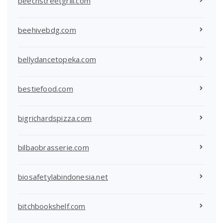
beechstreetgrill.com
beehivebdg.com
bellydancetopeka.com
bestiefood.com
bigrichardspizza.com
bilbaobrasserie.com
biosafetylabindonesia.net
bitchbookshelf.com