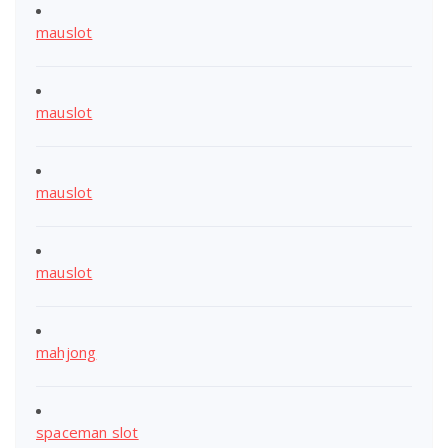
mauslot
mauslot
mauslot
mauslot
mahjong
spaceman slot