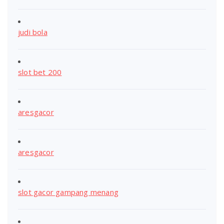
judi bola
slot bet 200
aresgacor
aresgacor
slot gacor gampang menang