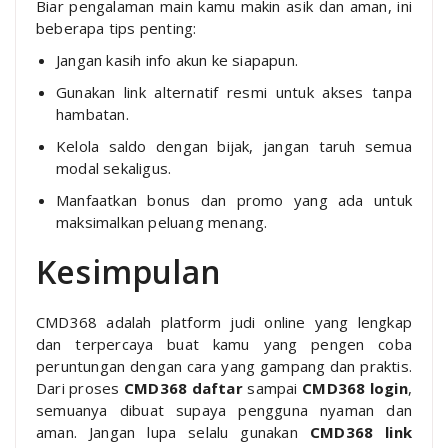
Biar pengalaman main kamu makin asik dan aman, ini
beberapa tips penting:
Jangan kasih info akun ke siapapun.
Gunakan link alternatif resmi untuk akses tanpa
hambatan.
Kelola saldo dengan bijak, jangan taruh semua
modal sekaligus.
Manfaatkan bonus dan promo yang ada untuk
maksimalkan peluang menang.
Kesimpulan
CMD368 adalah platform judi online yang lengkap
dan terpercaya buat kamu yang pengen coba
peruntungan dengan cara yang gampang dan praktis.
Dari proses
CMD368 daftar
sampai
CMD368 login
,
semuanya dibuat supaya pengguna nyaman dan
aman. Jangan lupa selalu gunakan
CMD368 link