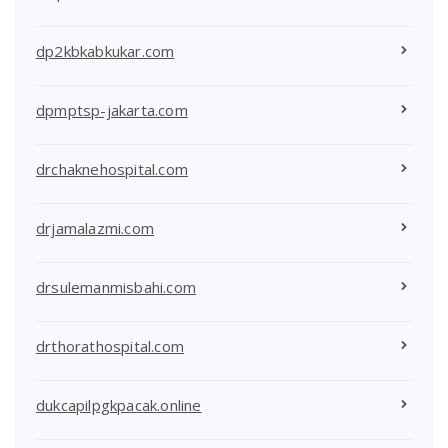
dp2kbkabkukar.com
dpmptsp-jakarta.com
drchaknehospital.com
drjamalazmi.com
drsulemanmisbahi.com
drthorathospital.com
dukcapilpgkpacak.online