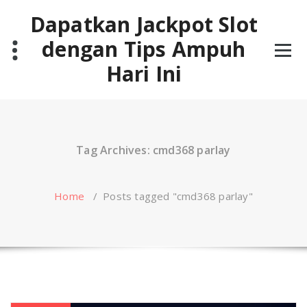
Skip
Dapatkan Jackpot Slot
to
content
dengan Tips Ampuh
Hari Ini
Tag Archives: cmd368 parlay
Home
/
Posts tagged "cmd368 parlay"