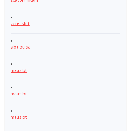
scatter hitam
zeus slot
slot pulsa
mauslot
mauslot
mauslot