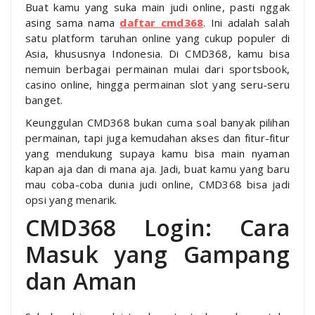
Buat kamu yang suka main judi online, pasti nggak
asing sama nama
daftar cmd368
. Ini adalah salah
satu platform taruhan online yang cukup populer di
Asia, khususnya Indonesia. Di CMD368, kamu bisa
nemuin berbagai permainan mulai dari sportsbook,
casino online, hingga permainan slot yang seru-seru
banget.
Keunggulan CMD368 bukan cuma soal banyak pilihan
permainan, tapi juga kemudahan akses dan fitur-fitur
yang mendukung supaya kamu bisa main nyaman
kapan aja dan di mana aja. Jadi, buat kamu yang baru
mau coba-coba dunia judi online, CMD368 bisa jadi
opsi yang menarik.
CMD368 Login: Cara
Masuk yang Gampang
dan Aman