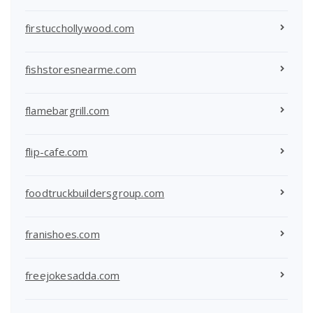
firstucchollywood.com
fishstoresnearme.com
flamebargrill.com
flip-cafe.com
foodtruckbuildersgroup.com
franishoes.com
freejokesadda.com