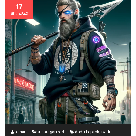
17
Jan, 2025
admin
Uncategorized
dadu koprok
,
Dadu