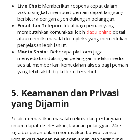
Live Chat
: Memberikan respons cepat dalam
waktu singkat, membuat pemain dapat langsung
berbicara dengan agen dukungan pelanggan.
Email dan Telepon
: Ideal bagi pemain yang
membutuhkan komunikasi lebih
dadu online
detail
atau memiliki masalah kompleks yang memerlukan
penjelasan lebih lanjut.
Media Sosial
: Beberapa platform juga
menyediakan dukungan pelanggan melalui media
sosial, memberikan kemudahan akses bagi pemain
yang lebih aktif di platform tersebut.
5. Keamanan dan Privasi
yang Dijamin
Selain memastikan masalah teknis dan pertanyaan
umum dapat diselesaikan, layanan pelanggan 24/7
juga berperan dalam memastikan bahwa semua
komunikasi dengan pelanggan aman dan terlindungi.