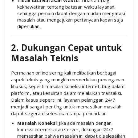
Tidak Ada Batasan Waktu
: Tidak ada lagi
kekhawatiran tentang batasan waktu layanan,
sehingga pemain dapat dengan mudah mengatasi
masalah atau mengajukan pertanyaan kapan saja
diperlukan.
2. Dukungan Cepat untuk
Masalah Teknis
Permainan online sering kali melibatkan berbagai
aspek teknis yang mungkin memerlukan penanganan
khusus, seperti masalah koneksi internet, bug dalam
platform, atau kesulitan dalam melakukan transaksi.
Dalam kasus seperti ini, layanan pelanggan 24/7
menjadi sangat penting untuk memastikan masalah
dapat segera diselesaikan tanpa penundaan.
Masalah Koneksi
: Jika ada masalah dengan
koneksi internet atau server, dukungan 24/7
memastikan bahwa masalah ini dapat diselesaikan