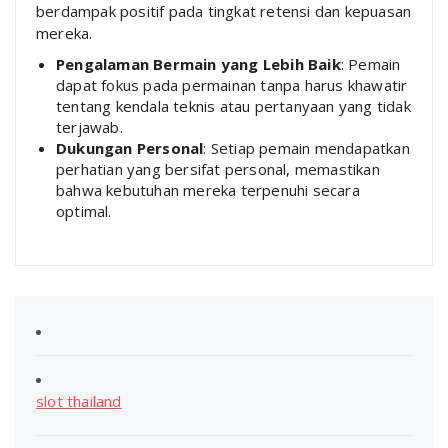
berdampak positif pada tingkat retensi dan kepuasan
mereka.
Pengalaman Bermain yang Lebih Baik
: Pemain
dapat fokus pada permainan tanpa harus khawatir
tentang kendala teknis atau pertanyaan yang tidak
terjawab.
Dukungan Personal
: Setiap pemain mendapatkan
perhatian yang bersifat personal, memastikan
bahwa kebutuhan mereka terpenuhi secara
optimal.
slot thailand