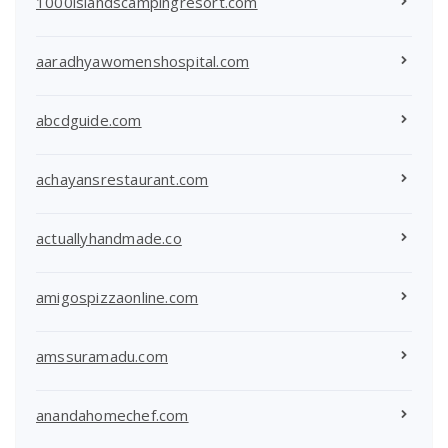
1000islandscampingresort.com
aaradhyawomenshospital.com
abcdguide.com
achayansrestaurant.com
actuallyhandmade.co
amigospizzaonline.com
amssuramadu.com
anandahomechef.com