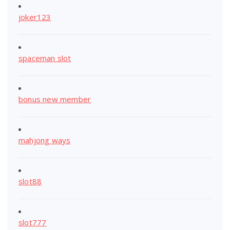
joker123
spaceman slot
bonus new member
mahjong ways
slot88
slot777