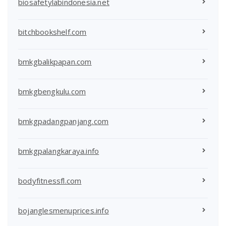
biosafetylabindonesia.net
bitchbookshelf.com
bmkgbalikpapan.com
bmkgbengkulu.com
bmkgpadangpanjang.com
bmkgpalangkaraya.info
bodyfitnessfl.com
bojanglesmenuprices.info