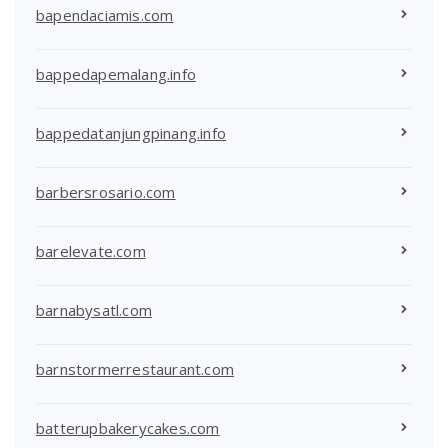
bapendaciamis.com
bappedapemalang.info
bappedatanjungpinang.info
barbersrosario.com
barelevate.com
barnabysatl.com
barnstormerrestaurant.com
batterupbakerycakes.com