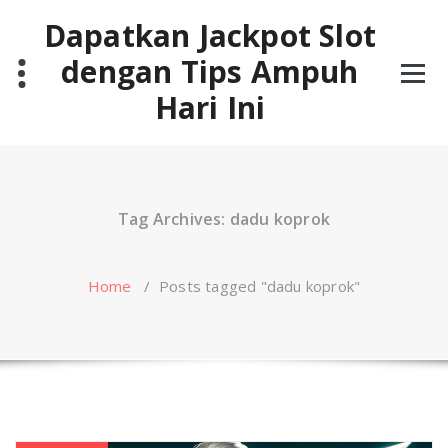
Skip
Dapatkan Jackpot Slot
to
content
dengan Tips Ampuh
Hari Ini
Tag Archives: dadu koprok
Home
/
Posts tagged "dadu koprok"