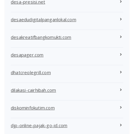
desa-presisi.net
desaedudigitalpanganlokal.com
desakreatifbangkomukti.com
desapager.com
dhatcreolegrill.com
dilakasi-cairhibah.com
diskominfokutim.com
djp-online-pajak-go-id.com