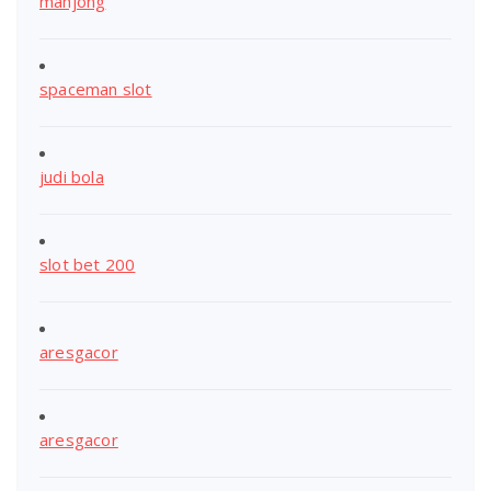
mahjong
spaceman slot
judi bola
slot bet 200
aresgacor
aresgacor