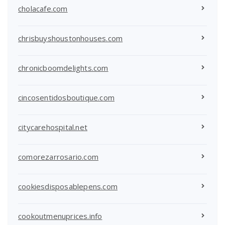
cholacafe.com
chrisbuyshoustonhouses.com
chronicboomdelights.com
cincosentidosboutique.com
citycarehospital.net
comorezarrosario.com
cookiesdisposablepens.com
cookoutmenuprices.info