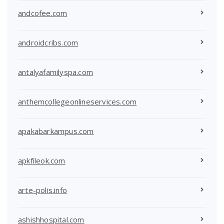
andcofee.com
androidcribs.com
antalyafamilyspa.com
anthemcollegeonlineservices.com
apakabarkampus.com
apkfileok.com
arte-polis.info
ashishhospital.com