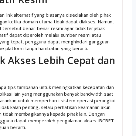
link alternatif yang biasanya disediakan oleh pihak
dangan ketika domain utama tidak dapat diakses. Namun,
f tersebut benar-benar resmi agar tidak terjebak
ernatif dapat diperoleh melalui sumber resmi atau
 yang tepat, pengguna dapat menghindari gangguan
e platform tanpa hambatan yang berarti.
k Akses Lebih Cepat dan
pa tips tambahan untuk meningkatkan kecepatan dan
likasi lain yang menggunakan banyak bandwidth saat
isarankan untuk memperbarui sistem operasi perangkat
idak kalah penting, selalu perhatikan keamanan akun
tidak membagikannya kepada pihak lain. Dengan
ngguna dapat memperoleh pengalaman akses IBCBET
guan berarti.