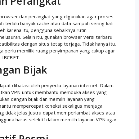
an Perangkat
 browser dan perangkat yang digunakan agar proses
ah terlalu banyak cache atau data sampah sering kali
h karena itu, pengguna sebaiknya rutin
elusuran. Selain itu, gunakan browser versi terbaru
atibilitas dengan situs tetap terjaga. Tidak hanya itu,
ga perlu memiliki ruang penyimpanan yang cukup agar
s IBCBET.
gan Bijak
dapat dibatasi oleh penyedia layanan internet. Dalam
faatkan VPN untuk membantu membuka akses yang
ukan dengan bijak dan memilih layanan yang
bantu mempercepat koneksi sekaligus menjaga
g tidak jelas justru dapat memperlambat akses atau
gguna harus selektif dalam memilih layanan VPN agar
atif Resmi