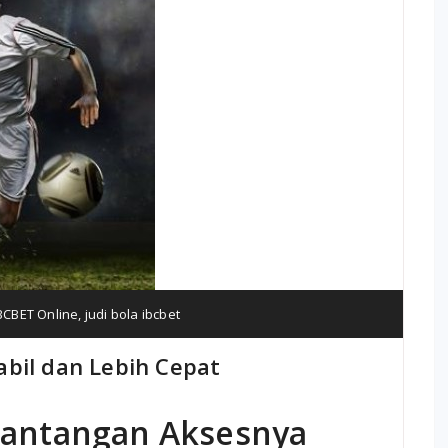
BCBET Online
,
judi bola ibcbet
bil dan Lebih Cepat
Tantangan Aksesnya