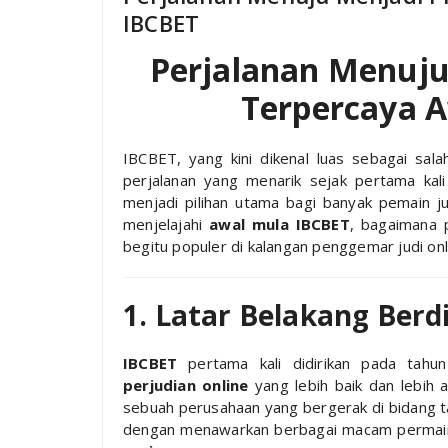
IBCBET
Perjalanan Menuju
Terpercaya 
IBCBET, yang kini dikenal luas sebagai sala
perjalanan yang menarik sejak pertama kali
menjadi pilihan utama bagi banyak pemain judi
menjelajahi
awal mula IBCBET
, bagaimana 
begitu populer di kalangan penggemar judi onl
1. Latar Belakang Berd
IBCBET
pertama kali didirikan pada tah
perjudian online
yang lebih baik dan lebih 
sebuah perusahaan yang bergerak di bidang 
dengan menawarkan berbagai macam permain