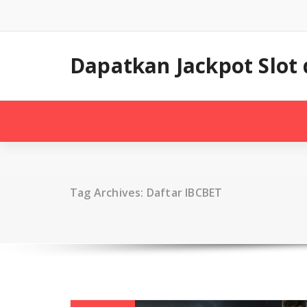
Skip
to
content
Dapatkan Jackpot Slot
Tag Archives: Daftar IBCBET