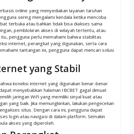
erbasis online yang menyediakan layanan taruhan
 pengguna sering mengalami kendala ketika mencoba
mbat terbuka atau bahkan tidak bisa diakses sama
jaringan, pemblokiran akses di wilayah tertentu, atau
 itu, pengguna perlu memahami bahwa stabilitas
si internet, perangkat yang digunakan, serta cara
mahami tantangan ini, pengguna dapat mencari solusi
ernet yang Stabil
hwa koneksi internet yang digunakan benar-benar
us dapat menyebabkan halaman IBCBET gagal dimuat
milih jaringan WiFi yang memiliki sinyal kuat atau
gan yang baik. Jika memungkinkan, lakukan pengecekan
engakses situs. Dengan cara ini, pengguna dapat
s login atau navigasi di dalam platform. Semakin
pula akses yang diperoleh.