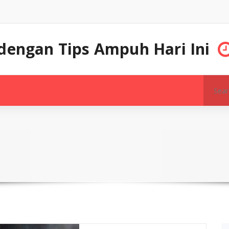
 dengan Tips Ampuh Hari Ini
Search
for: