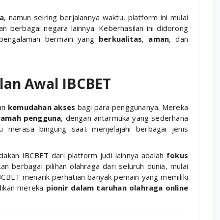
a
, namun seiring berjalannya waktu, platform ini mulai
n berbagai negara lainnya. Keberhasilan ini didorong
 pengalaman bermain yang
berkualitas
,
aman
, dan
ulan Awal IBCBET
an
kemudahan akses
bagi para penggunanya. Mereka
ramah pengguna
, dengan antarmuka yang sederhana
u merasa bingung saat menjelajahi berbagai jenis
kan IBCBET dari platform judi lainnya adalah
fokus
n berbagai pilihan olahraga dari seluruh dunia, mulai
IBCBET menarik perhatian banyak pemain yang memiliki
adikan mereka
pionir dalam taruhan olahraga online