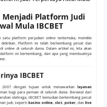
 Menjadi Platform Judi
Awal Mula IBCBET
h satu platform perjudian online terkemuka, memiliki
 didirikan. Platform ini telah berkembang pesat dan
 online di seluruh dunia. Dalam artikel ini, kita akan
platform ini berkembang, dan apa yang membuatnya
ine.
irinya IBCBET
un 2007 dengan tujuan untuk menawarkan
layanan
aman bagi para pemain di seluruh dunia. Berawal dari
taruhan olahraga, IBCBET kemudian berkembang pesat
an judi, seperti
kasino online
,
slot
,
poker
, dan
live