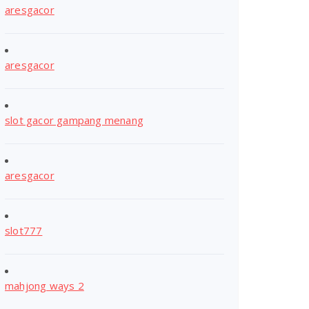
aresgacor
aresgacor
slot gacor gampang menang
aresgacor
slot777
mahjong ways 2