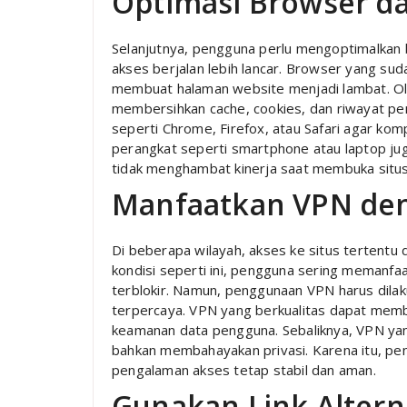
Optimasi Browser d
Selanjutnya, pengguna perlu mengoptimalkan
akses berjalan lebih lancar. Browser yang sud
membuat halaman website menjadi lambat. Ole
membersihkan cache, cookies, dan riwayat pen
seperti Chrome, Firefox, atau Safari agar komp
perangkat seperti smartphone atau laptop ju
tidak menghambat kinerja saat membuka situ
Manfaatkan VPN den
Di beberapa wilayah, akses ke situs tertentu 
kondisi seperti ini, pengguna sering meman
terblokir. Namun, penggunaan VPN harus dilak
terpercaya. VPN yang berkualitas dapat mem
keamanan data pengguna. Sebaliknya, VPN yan
bahkan membahayakan privasi. Karena itu, pen
pengalaman akses tetap stabil dan aman.
Gunakan Link Altern