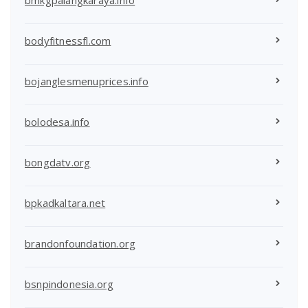
bodyfitnessfl.com
bojanglesmenuprices.info
bolodesa.info
bongdatv.org
bpkadkaltara.net
brandonfoundation.org
bsnpindonesia.org