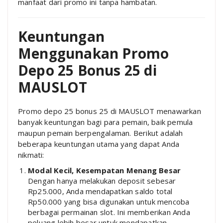
manfaat dari promo ini tanpa hambatan.
Keuntungan
Menggunakan Promo
Depo 25 Bonus 25 di
MAUSLOT
Promo depo 25 bonus 25 di MAUSLOT menawarkan
banyak keuntungan bagi para pemain, baik pemula
maupun pemain berpengalaman. Berikut adalah
beberapa keuntungan utama yang dapat Anda
nikmati:
Modal Kecil, Kesempatan Menang Besar
Dengan hanya melakukan deposit sebesar
Rp25.000, Anda mendapatkan saldo total
Rp50.000 yang bisa digunakan untuk mencoba
berbagai permainan slot. Ini memberikan Anda
peluang lebih besar untuk mendapatkan