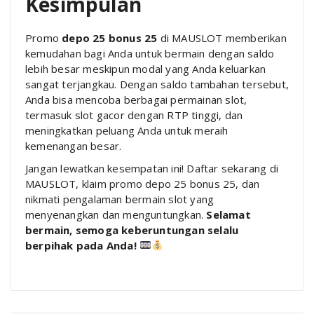
Kesimpulan
Promo
depo 25 bonus 25
di MAUSLOT memberikan
kemudahan bagi Anda untuk bermain dengan saldo
lebih besar meskipun modal yang Anda keluarkan
sangat terjangkau. Dengan saldo tambahan tersebut,
Anda bisa mencoba berbagai permainan slot,
termasuk slot gacor dengan RTP tinggi, dan
meningkatkan peluang Anda untuk meraih
kemenangan besar.
Jangan lewatkan kesempatan ini! Daftar sekarang di
MAUSLOT, klaim promo depo 25 bonus 25, dan
nikmati pengalaman bermain slot yang
menyenangkan dan menguntungkan.
Selamat
bermain, semoga keberuntungan selalu
berpihak pada Anda!