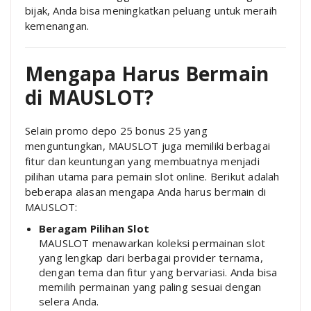
bijak, Anda bisa meningkatkan peluang untuk meraih
kemenangan.
Mengapa Harus Bermain
di MAUSLOT?
Selain promo depo 25 bonus 25 yang
menguntungkan, MAUSLOT juga memiliki berbagai
fitur dan keuntungan yang membuatnya menjadi
pilihan utama para pemain slot online. Berikut adalah
beberapa alasan mengapa Anda harus bermain di
MAUSLOT:
Beragam Pilihan Slot
MAUSLOT menawarkan koleksi permainan slot
yang lengkap dari berbagai provider ternama,
dengan tema dan fitur yang bervariasi. Anda bisa
memilih permainan yang paling sesuai dengan
selera Anda.