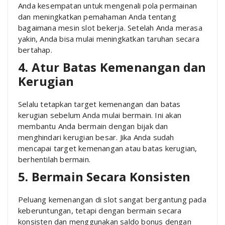
Anda kesempatan untuk mengenali pola permainan
dan meningkatkan pemahaman Anda tentang
bagaimana mesin slot bekerja. Setelah Anda merasa
yakin, Anda bisa mulai meningkatkan taruhan secara
bertahap.
4. Atur Batas Kemenangan dan
Kerugian
Selalu tetapkan target kemenangan dan batas
kerugian sebelum Anda mulai bermain. Ini akan
membantu Anda bermain dengan bijak dan
menghindari kerugian besar. Jika Anda sudah
mencapai target kemenangan atau batas kerugian,
berhentilah bermain.
5. Bermain Secara Konsisten
Peluang kemenangan di slot sangat bergantung pada
keberuntungan, tetapi dengan bermain secara
konsisten dan menggunakan saldo bonus dengan