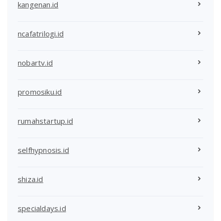
kangenan.id
ncafatrilogi.id
nobartv.id
promosiku.id
rumahstartup.id
selfhypnosis.id
shiza.id
specialdays.id