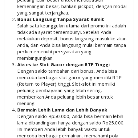
kemenangan besar, bahkan jackpot, dengan modal
yang sangat terjangkau.
Bonus Langsung Tanpa Syarat Rumit
Salah satu keunggulan utama dari promo ini adalah
tidak ada syarat tersembunyi. Setelah Anda
melakukan deposit, bonus langsung masuk ke akun
Anda, dan Anda bisa langsung mulai bermain tanpa
perlu memenuhi persyaratan yang
membingungkan.
Akses ke Slot Gacor dengan RTP Tinggi
Dengan saldo tambahan dari bonus, Anda bisa
mencoba berbagai slot gacor yang memiliki RTP
(Return to Player) tinggi. Slot-slot ini memiliki
peluang pembayaran yang lebih sering,
memberikan Anda peluang lebih besar untuk
menang.
Bermain Lebih Lama dan Lebih Banyak
Dengan saldo Rp50.000, Anda bisa bermain lebih
lama dibandingkan hanya dengan saldo Rp25.000.
Ini memberi Anda lebih banyak waktu untuk
mencoba berbagai permainan, memahami pola