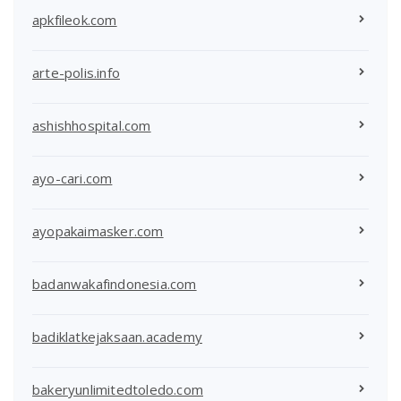
apkfileok.com
arte-polis.info
ashishhospital.com
ayo-cari.com
ayopakaimasker.com
badanwakafindonesia.com
badiklatkejaksaan.academy
bakeryunlimitedtoledo.com