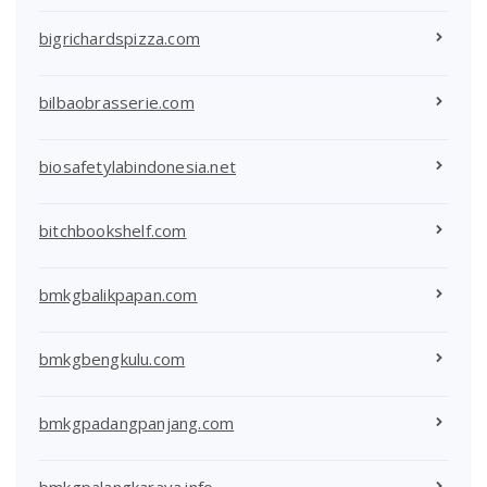
bigrichardspizza.com
bilbaobrasserie.com
biosafetylabindonesia.net
bitchbookshelf.com
bmkgbalikpapan.com
bmkgbengkulu.com
bmkgpadangpanjang.com
bmkgpalangkaraya.info