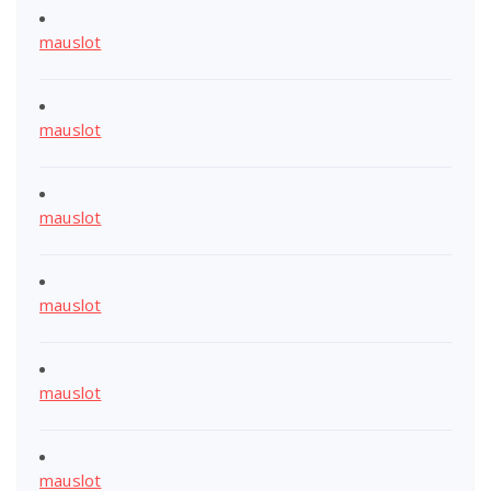
mauslot
mauslot
mauslot
mauslot
mauslot
mauslot