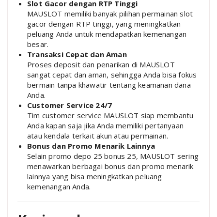
Slot Gacor dengan RTP Tinggi
MAUSLOT memiliki banyak pilihan permainan slot
gacor dengan RTP tinggi, yang meningkatkan
peluang Anda untuk mendapatkan kemenangan
besar.
Transaksi Cepat dan Aman
Proses deposit dan penarikan di MAUSLOT
sangat cepat dan aman, sehingga Anda bisa fokus
bermain tanpa khawatir tentang keamanan dana
Anda.
Customer Service 24/7
Tim customer service MAUSLOT siap membantu
Anda kapan saja jika Anda memiliki pertanyaan
atau kendala terkait akun atau permainan.
Bonus dan Promo Menarik Lainnya
Selain promo depo 25 bonus 25, MAUSLOT sering
menawarkan berbagai bonus dan promo menarik
lainnya yang bisa meningkatkan peluang
kemenangan Anda.