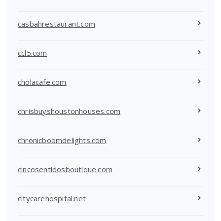
casbahrestaurant.com
ccl5.com
cholacafe.com
chrisbuyshoustonhouses.com
chronicboomdelights.com
cincosentidosboutique.com
citycarehospital.net