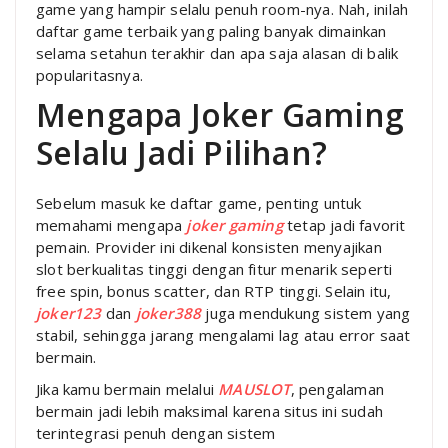
game yang hampir selalu penuh room-nya. Nah, inilah
daftar game terbaik yang paling banyak dimainkan
selama setahun terakhir dan apa saja alasan di balik
popularitasnya.
Mengapa Joker Gaming
Selalu Jadi Pilihan?
Sebelum masuk ke daftar game, penting untuk
memahami mengapa
joker gaming
tetap jadi favorit
pemain. Provider ini dikenal konsisten menyajikan
slot berkualitas tinggi dengan fitur menarik seperti
free spin, bonus scatter, dan RTP tinggi. Selain itu,
joker123
dan
joker388
juga mendukung sistem yang
stabil, sehingga jarang mengalami lag atau error saat
bermain.
Jika kamu bermain melalui
MAUSLOT
, pengalaman
bermain jadi lebih maksimal karena situs ini sudah
terintegrasi penuh dengan sistem