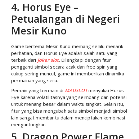
4. Horus Eye –
Petualangan di Negeri
Mesir Kuno
Game bertema Mesir Kuno memang selalu menarik
perhatian, dan Horus Eye adalah salah satu yang
terbaik dari
joker slot
. Dilengkapi dengan fitur
pengganti simbol secara acak dan free spin yang
cukup sering muncul, game ini memberikan dinamika
permainan yang seru.
Pemain yang bermain di
MAUSLOT
menyukai Horus
Eye karena volatilitasnya yang seimbang dan potensi
untuk menang besar dalam waktu singkat. Selain itu,
fitur yang bisa mengubah satu simbol menjadi simbol
lain sangat membantu dalam menciptakan kombinasi
menguntungkan.
5. Dragon Power Flame