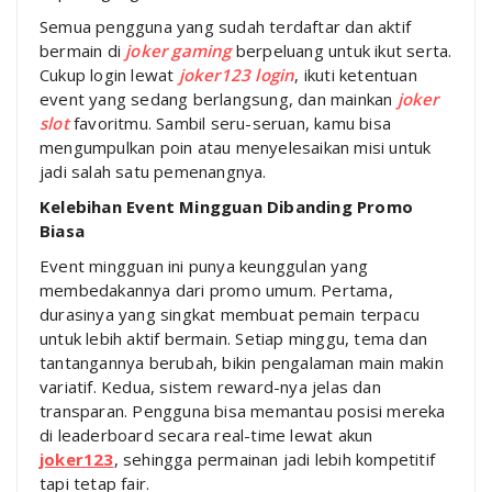
Semua pengguna yang sudah terdaftar dan aktif
bermain di
joker gaming
berpeluang untuk ikut serta.
Cukup login lewat
joker123 login
, ikuti ketentuan
event yang sedang berlangsung, dan mainkan
joker
slot
favoritmu. Sambil seru-seruan, kamu bisa
mengumpulkan poin atau menyelesaikan misi untuk
jadi salah satu pemenangnya.
Kelebihan Event Mingguan Dibanding Promo
Biasa
Event mingguan ini punya keunggulan yang
membedakannya dari promo umum. Pertama,
durasinya yang singkat membuat pemain terpacu
untuk lebih aktif bermain. Setiap minggu, tema dan
tantangannya berubah, bikin pengalaman main makin
variatif. Kedua, sistem reward-nya jelas dan
transparan. Pengguna bisa memantau posisi mereka
di leaderboard secara real-time lewat akun
joker123
, sehingga permainan jadi lebih kompetitif
tapi tetap fair.