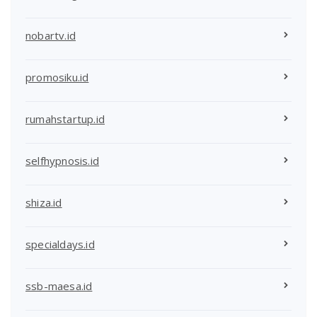
nobartv.id
promosiku.id
rumahstartup.id
selfhypnosis.id
shiza.id
specialdays.id
ssb-maesa.id