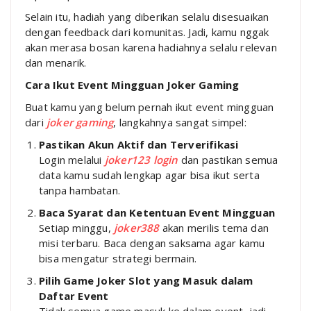
Selain itu, hadiah yang diberikan selalu disesuaikan
dengan feedback dari komunitas. Jadi, kamu nggak
akan merasa bosan karena hadiahnya selalu relevan
dan menarik.
Cara Ikut Event Mingguan Joker Gaming
Buat kamu yang belum pernah ikut event mingguan
dari
joker gaming
, langkahnya sangat simpel:
Pastikan Akun Aktif dan Terverifikasi
Login melalui
joker123 login
dan pastikan semua
data kamu sudah lengkap agar bisa ikut serta
tanpa hambatan.
Baca Syarat dan Ketentuan Event Mingguan
Setiap minggu,
joker388
akan merilis tema dan
misi terbaru. Baca dengan saksama agar kamu
bisa mengatur strategi bermain.
Pilih Game Joker Slot yang Masuk dalam
Daftar Event
Tidak semua game masuk ke dalam event, jadi