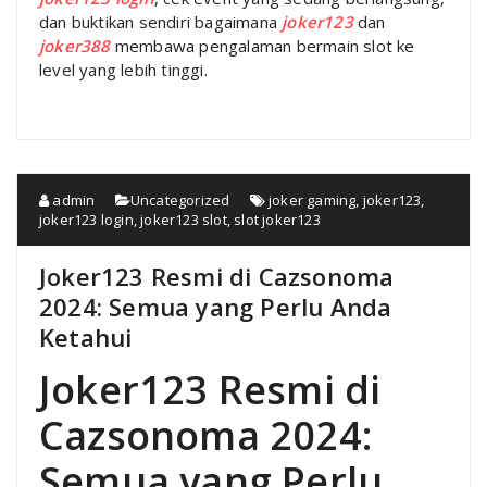
dan buktikan sendiri bagaimana
joker123
dan
joker388
membawa pengalaman bermain slot ke
level yang lebih tinggi.
admin
Uncategorized
joker gaming
,
joker123
,
joker123 login
,
joker123 slot
,
slot joker123
Joker123 Resmi di Cazsonoma
2024: Semua yang Perlu Anda
Ketahui
Joker123 Resmi di
Cazsonoma 2024:
Semua yang Perlu