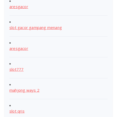
aresgacor
slot gacor gampang menang
aresgacor
slot777
mahjong ways 2
slot qris