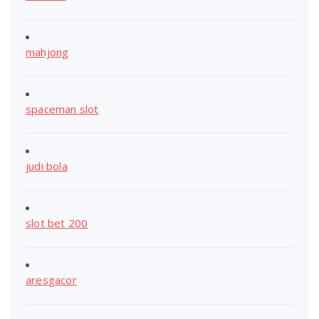
mahjong
spaceman slot
judi bola
slot bet 200
aresgacor