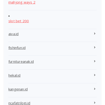
mahjong ways 2
slot bet 200
aiva.id
fishinfun.id
furnitureanak.id
hekal.id
kangenan.id
ncafatrilogi.id