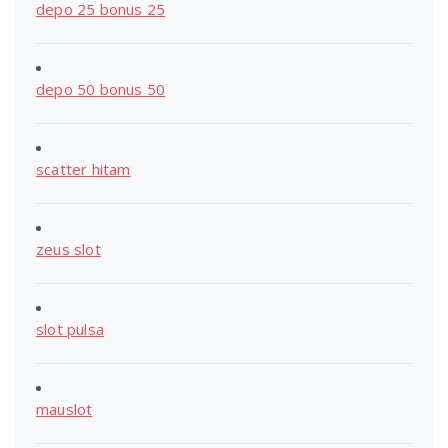
depo 25 bonus 25
depo 50 bonus 50
scatter hitam
zeus slot
slot pulsa
mauslot