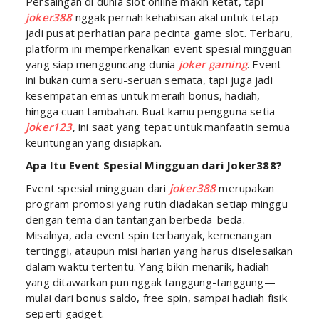
Persaingan di dunia slot online makin ketat, tapi
joker388
nggak pernah kehabisan akal untuk tetap
jadi pusat perhatian para pecinta game slot. Terbaru,
platform ini memperkenalkan event spesial mingguan
yang siap mengguncang dunia
joker gaming
. Event
ini bukan cuma seru-seruan semata, tapi juga jadi
kesempatan emas untuk meraih bonus, hadiah,
hingga cuan tambahan. Buat kamu pengguna setia
joker123
, ini saat yang tepat untuk manfaatin semua
keuntungan yang disiapkan.
Apa Itu Event Spesial Mingguan dari Joker388?
Event spesial mingguan dari
joker388
merupakan
program promosi yang rutin diadakan setiap minggu
dengan tema dan tantangan berbeda-beda.
Misalnya, ada event spin terbanyak, kemenangan
tertinggi, ataupun misi harian yang harus diselesaikan
dalam waktu tertentu. Yang bikin menarik, hadiah
yang ditawarkan pun nggak tanggung-tanggung—
mulai dari bonus saldo, free spin, sampai hadiah fisik
seperti gadget.