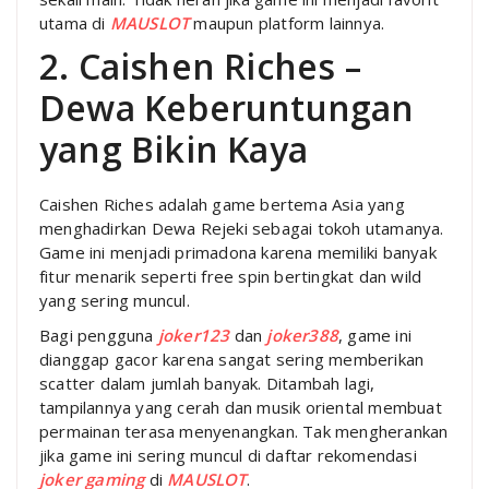
utama di
MAUSLOT
maupun platform lainnya.
2. Caishen Riches –
Dewa Keberuntungan
yang Bikin Kaya
Caishen Riches adalah game bertema Asia yang
menghadirkan Dewa Rejeki sebagai tokoh utamanya.
Game ini menjadi primadona karena memiliki banyak
fitur menarik seperti free spin bertingkat dan wild
yang sering muncul.
Bagi pengguna
joker123
dan
joker388
, game ini
dianggap gacor karena sangat sering memberikan
scatter dalam jumlah banyak. Ditambah lagi,
tampilannya yang cerah dan musik oriental membuat
permainan terasa menyenangkan. Tak mengherankan
jika game ini sering muncul di daftar rekomendasi
joker gaming
di
MAUSLOT
.