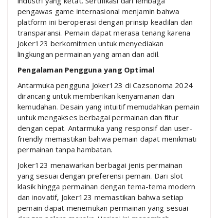
industri yang ketat. Sertifikasi dari lembaga
pengawas game internasional menjamin bahwa
platform ini beroperasi dengan prinsip keadilan dan
transparansi. Pemain dapat merasa tenang karena
Joker123 berkomitmen untuk menyediakan
lingkungan permainan yang aman dan adil.
Pengalaman Pengguna yang Optimal
Antarmuka pengguna Joker123 di Cazsonoma 2024
dirancang untuk memberikan kenyamanan dan
kemudahan. Desain yang intuitif memudahkan pemain
untuk mengakses berbagai permainan dan fitur
dengan cepat. Antarmuka yang responsif dan user-
friendly memastikan bahwa pemain dapat menikmati
permainan tanpa hambatan.
Joker123 menawarkan berbagai jenis permainan
yang sesuai dengan preferensi pemain. Dari slot
klasik hingga permainan dengan tema-tema modern
dan inovatif, Joker123 memastikan bahwa setiap
pemain dapat menemukan permainan yang sesuai