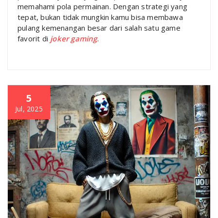
memahami pola permainan. Dengan strategi yang
tepat, bukan tidak mungkin kamu bisa membawa
pulang kemenangan besar dari salah satu game
favorit di
joker gaming
.
5
Jul, 2025