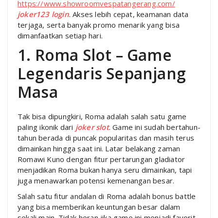
https://www.showroomvespatangerang.com/
joker123 login
. Akses lebih cepat, keamanan data
terjaga, serta banyak promo menarik yang bisa
dimanfaatkan setiap hari.
1. Roma Slot – Game
Legendaris Sepanjang
Masa
Tak bisa dipungkiri, Roma adalah salah satu game
paling ikonik dari
joker slot
. Game ini sudah bertahun-
tahun berada di puncak popularitas dan masih terus
dimainkan hingga saat ini. Latar belakang zaman
Romawi Kuno dengan fitur pertarungan gladiator
menjadikan Roma bukan hanya seru dimainkan, tapi
juga menawarkan potensi kemenangan besar.
Salah satu fitur andalan di Roma adalah bonus battle
yang bisa memberikan keuntungan besar dalam
sekali main. Tidak heran jika game ini menjadi favorit