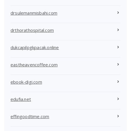
drsulemanmisbahi.com
drthorathospital.com
dukcapilpgkpacak.online
eastheavencoffee.com
ebook-digi.com
edufia.net
effingoodtime.com