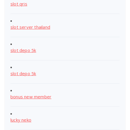
slot qris
slot server thailand
slot depo 5k
slot depo 5k
bonus new member
lucky neko