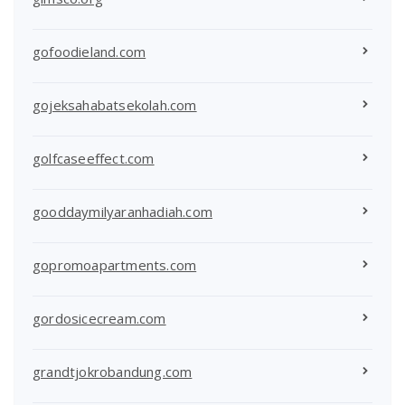
gofoodieland.com
gojeksahabatsekolah.com
golfcaseeffect.com
gooddaymilyaranhadiah.com
gopromoapartments.com
gordosicecream.com
grandtjokrobandung.com