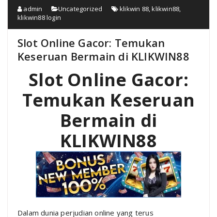
admin
Uncategorized
klikwin 88
,
klikwin88
,
klikwin88 login
Slot Online Gacor: Temukan
Keseruan Bermain di KLIKWIN88
Slot Online Gacor:
Temukan Keseruan
Bermain di
KLIKWIN88
Dalam dunia perjudian online yang terus