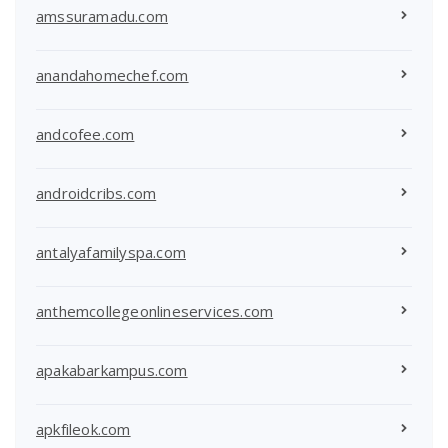
amssuramadu.com
anandahomechef.com
andcofee.com
androidcribs.com
antalyafamilyspa.com
anthemcollegeonlineservices.com
apakabarkampus.com
apkfileok.com