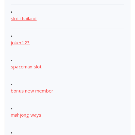
slot thailand
joker123
spaceman slot
bonus new member
mahjong ways