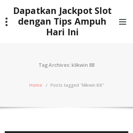
Skip
Dapatkan Jackpot Slot
to
content
dengan Tips Ampuh
Hari Ini
Tag Archives: klikwin 88
Home
/
Posts tagged "klikwin 88"