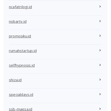
ncafatrilogi.id
nobartv.id
promosiku.id
rumahstartup.id
selfhypnosis.id
shiza.id
specialdays.id
ssb-maesa.id