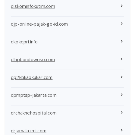
diskominfokutim.com
djp-online-pajak-go-id.com
dkpkepri.info
dlhpbondowoso.com
dp2kbkabkukar.com
dpmptsp-jakarta.com
drchaknehospital.com
drjamalazmi.com