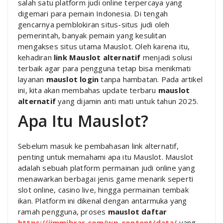
salah satu platform judi online terpercaya yang
digemari para pemain Indonesia. Di tengah
gencarnya pemblokiran situs-situs judi oleh
pemerintah, banyak pemain yang kesulitan
mengakses situs utama Mauslot. Oleh karena itu,
kehadiran
link Mauslot alternatif
menjadi solusi
terbaik agar para pengguna tetap bisa menikmati
layanan
mauslot login
tanpa hambatan. Pada artikel
ini, kita akan membahas update terbaru
mauslot
alternatif
yang dijamin anti mati untuk tahun 2025.
Apa Itu Mauslot?
Sebelum masuk ke pembahasan link alternatif,
penting untuk memahami apa itu Mauslot. Mauslot
adalah sebuah platform permainan judi online yang
menawarkan berbagai jenis game menarik seperti
slot online, casino live, hingga permainan tembak
ikan. Platform ini dikenal dengan antarmuka yang
ramah pengguna, proses
mauslot daftar
https://jimmibrar.com/wp-content/data/
yang