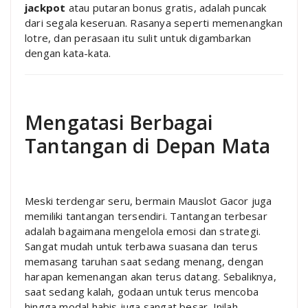
jackpot
atau putaran bonus gratis, adalah puncak
dari segala keseruan. Rasanya seperti memenangkan
lotre, dan perasaan itu sulit untuk digambarkan
dengan kata-kata.
Mengatasi Berbagai
Tantangan di Depan Mata
Meski terdengar seru, bermain Mauslot Gacor juga
memiliki tantangan tersendiri. Tantangan terbesar
adalah bagaimana mengelola emosi dan strategi.
Sangat mudah untuk terbawa suasana dan terus
memasang taruhan saat sedang menang, dengan
harapan kemenangan akan terus datang. Sebaliknya,
saat sedang kalah, godaan untuk terus mencoba
hingga modal habis juga sangat besar. Inilah