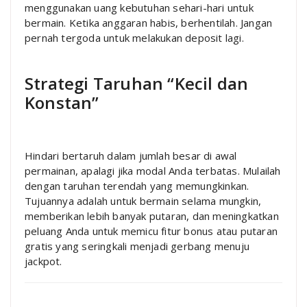
menggunakan uang kebutuhan sehari-hari untuk
bermain. Ketika anggaran habis, berhentilah. Jangan
pernah tergoda untuk melakukan deposit lagi.
Strategi Taruhan “Kecil dan
Konstan”
Hindari bertaruh dalam jumlah besar di awal
permainan, apalagi jika modal Anda terbatas. Mulailah
dengan taruhan terendah yang memungkinkan.
Tujuannya adalah untuk bermain selama mungkin,
memberikan lebih banyak putaran, dan meningkatkan
peluang Anda untuk memicu fitur bonus atau putaran
gratis yang seringkali menjadi gerbang menuju
jackpot.