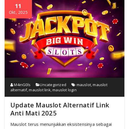
11
Okt, 2025
M4inG0ls
Uncategorized
mauslot
,
mauslot
alternatif
,
mauslot link
,
mauslot login
Update Mauslot Alternatif Link
Anti Mati 2025
Mauslot terus menunjukkan eksistensinya sebagai