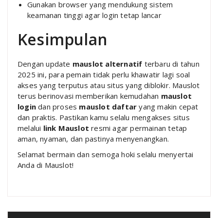
Gunakan browser yang mendukung sistem
keamanan tinggi agar login tetap lancar
Kesimpulan
Dengan update
mauslot alternatif
terbaru di tahun
2025 ini, para pemain tidak perlu khawatir lagi soal
akses yang terputus atau situs yang diblokir. Mauslot
terus berinovasi memberikan kemudahan
mauslot
login
dan proses
mauslot daftar
yang makin cepat
dan praktis. Pastikan kamu selalu mengakses situs
melalui
link Mauslot
resmi agar permainan tetap
aman, nyaman, dan pastinya menyenangkan.
Selamat bermain dan semoga hoki selalu menyertai
Anda di Mauslot!