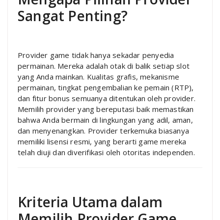
Sangat Penting?
Provider game tidak hanya sekadar penyedia
permainan. Mereka adalah otak di balik setiap slot
yang Anda mainkan. Kualitas grafis, mekanisme
permainan, tingkat pengembalian ke pemain (RTP),
dan fitur bonus semuanya ditentukan oleh provider.
Memilih provider yang bereputasi baik memastikan
bahwa Anda bermain di lingkungan yang adil, aman,
dan menyenangkan. Provider terkemuka biasanya
memiliki lisensi resmi, yang berarti game mereka
telah diuji dan diverifikasi oleh otoritas independen.
Kriteria Utama dalam
Memilih Provider Game