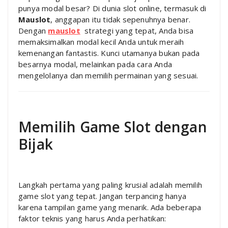
punya modal besar? Di dunia slot online, termasuk di
Mauslot
, anggapan itu tidak sepenuhnya benar.
Dengan
mauslot
strategi yang tepat, Anda bisa
memaksimalkan modal kecil Anda untuk meraih
kemenangan fantastis. Kunci utamanya bukan pada
besarnya modal, melainkan pada cara Anda
mengelolanya dan memilih permainan yang sesuai.
Memilih Game Slot dengan
Bijak
Langkah pertama yang paling krusial adalah memilih
game slot yang tepat. Jangan terpancing hanya
karena tampilan game yang menarik. Ada beberapa
faktor teknis yang harus Anda perhatikan: