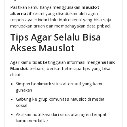
Pastikan kamu hanya menggunakan
mauslot
alternatif
resmi yang disediakan oleh agen
terpercaya. Hindari link tidak dikenal yang bisa saja
merupakan tiruan dan membahayakan data pribadi.
Tips Agar Selalu Bisa
Akses Mauslot
Agar kamu tidak ketinggalan informasi mengenai
link
Mauslot
terbaru, berikut beberapa tips yang bisa
diikuti:
Simpan bookmark situs alternatif yang kamu
gunakan
Gabung ke grup komunitas Mauslot di media
sosial
Aktifkan notifikasi dari situs atau agen tempat
kamu mendaftar