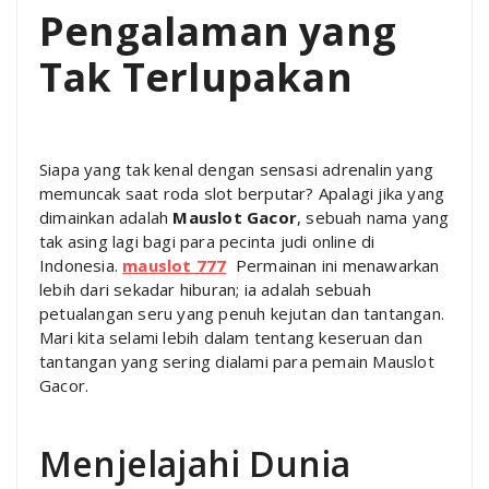
Pengalaman yang
Tak Terlupakan
Siapa yang tak kenal dengan sensasi adrenalin yang
memuncak saat roda slot berputar? Apalagi jika yang
dimainkan adalah
Mauslot Gacor
, sebuah nama yang
tak asing lagi bagi para pecinta judi online di
Indonesia.
mauslot 777
Permainan ini menawarkan
lebih dari sekadar hiburan; ia adalah sebuah
petualangan seru yang penuh kejutan dan tantangan.
Mari kita selami lebih dalam tentang keseruan dan
tantangan yang sering dialami para pemain Mauslot
Gacor.
Menjelajahi Dunia