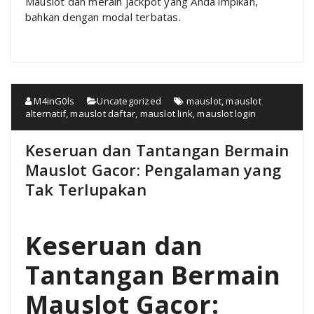
Mauslot dan meraih jackpot yang Anda impikan,
bahkan dengan modal terbatas.
M4inG0ls
Uncategorized
mauslot
,
mauslot
alternatif
,
mauslot daftar
,
mauslot link
,
mauslot login
Keseruan dan Tantangan Bermain
Mauslot Gacor: Pengalaman yang
Tak Terlupakan
Keseruan dan
Tantangan Bermain
Mauslot Gacor: