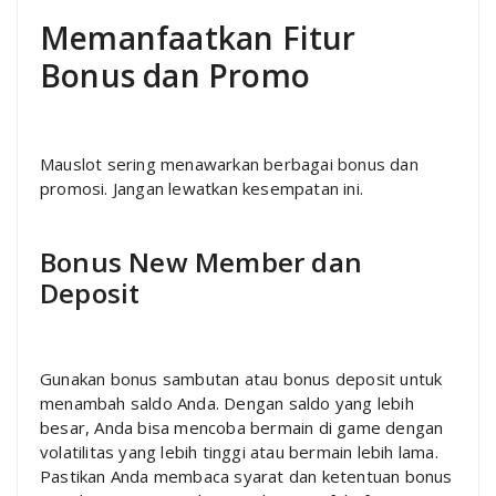
Memanfaatkan Fitur
Bonus dan Promo
Mauslot sering menawarkan berbagai bonus dan
promosi. Jangan lewatkan kesempatan ini.
Bonus New Member dan
Deposit
Gunakan bonus sambutan atau bonus deposit untuk
menambah saldo Anda. Dengan saldo yang lebih
besar, Anda bisa mencoba bermain di game dengan
volatilitas yang lebih tinggi atau bermain lebih lama.
Pastikan Anda membaca syarat dan ketentuan bonus