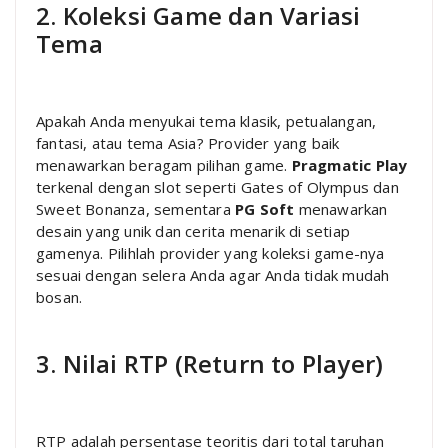
2. Koleksi Game dan Variasi
Tema
Apakah Anda menyukai tema klasik, petualangan,
fantasi, atau tema Asia? Provider yang baik
menawarkan beragam pilihan game.
Pragmatic Play
terkenal dengan slot seperti Gates of Olympus dan
Sweet Bonanza, sementara
PG Soft
menawarkan
desain yang unik dan cerita menarik di setiap
gamenya. Pilihlah provider yang koleksi game-nya
sesuai dengan selera Anda agar Anda tidak mudah
bosan.
3. Nilai RTP (Return to Player)
RTP adalah persentase teoritis dari total taruhan