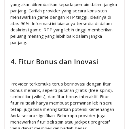
yang akan dikembalikan kepada pemain dalam jangka
panjang. Carilah provider yang secara konsisten
menawarkan game dengan RTP tinggi, idealnya di
atas 96%. Informasi ini biasanya tersedia di dalam
deskripsi game. RTP yang lebih tinggi memberikan
peluang menang yang lebih baik dalam jangka
panjang.
4. Fitur Bonus dan Inovasi
Provider terkemuka terus berinovasi dengan fitur
bonus menarik, seperti putaran gratis (free spins),
simbol liar (wilds), dan fitur bonus interaktif. Fitur-
fitur ini tidak hanya membuat permainan lebih seru
tetapi juga bisa meningkatkan potensi kemenangan
Anda secara signifikan. Beberapa provider juga
menawarkan fitur beli spin atau jackpot progresif
yang dapat memberikan hadiah besar.