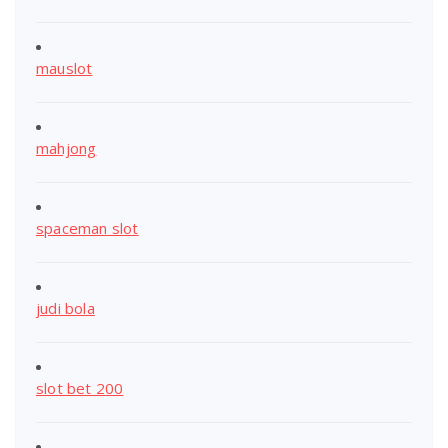
mauslot
mahjong
spaceman slot
judi bola
slot bet 200