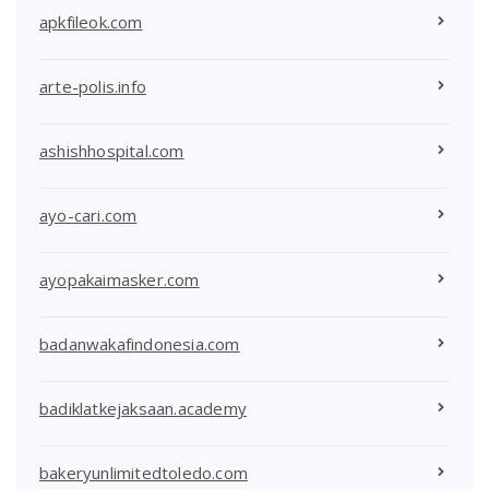
apkfileok.com
arte-polis.info
ashishhospital.com
ayo-cari.com
ayopakaimasker.com
badanwakafindonesia.com
badiklatkejaksaan.academy
bakeryunlimitedtoledo.com