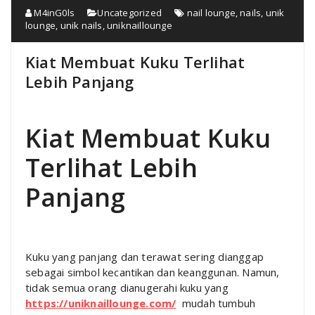
M4inG0ls
Uncategorized
nail lounge
,
nails
,
unik
lounge
,
unik nails
,
uniknaillounge
Kiat Membuat Kuku Terlihat
Lebih Panjang
Kiat Membuat Kuku
Terlihat Lebih
Panjang
Kuku yang panjang dan terawat sering dianggap
sebagai simbol kecantikan dan keanggunan. Namun,
tidak semua orang dianugerahi kuku yang
https://uniknaillounge.com/
mudah tumbuh