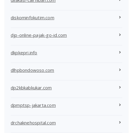
diskominfokutim.com
djp-online-pajak-go-id.com
dkpkepri.info
dlhpbondowoso.com
dp2kbkabkukar.com
dpmptsp-jakarta.com
drchaknehospital.com