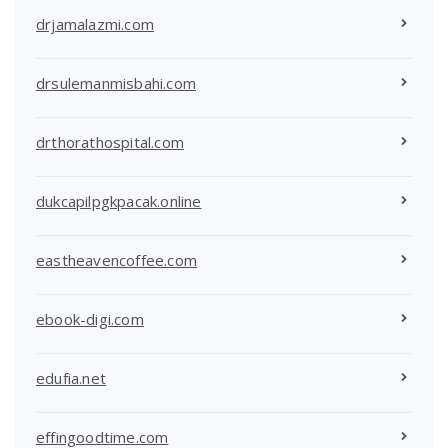
drjamalazmi.com
drsulemanmisbahi.com
drthorathospital.com
dukcapilpgkpacak.online
eastheavencoffee.com
ebook-digi.com
edufia.net
effingoodtime.com