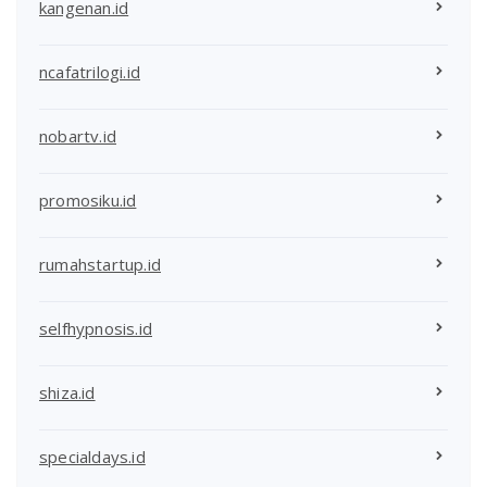
kangenan.id
ncafatrilogi.id
nobartv.id
promosiku.id
rumahstartup.id
selfhypnosis.id
shiza.id
specialdays.id