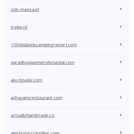
ssb-maesa.id
trakin.id
1000islandscampingresort.com
aaradhyawomenshospital.com
abcdguide.com
achayansrestaurant.com
actuallyhandmade.co
amigospizzaonline.com