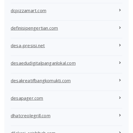
dcpizzamart.com
definisipengertian.com
desa-presisi.net
desaedudigitalpanganlokal.com
desakreatifbangkomukti.com
desapager.com
dhatcreolegrill.com
dilakasi-cairhibah.com