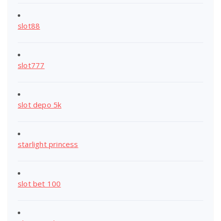
slot88
slot777
slot depo 5k
starlight princess
slot bet 100