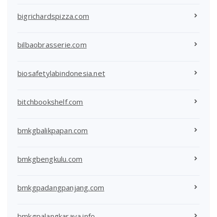
bigrichardspizza.com
bilbaobrasserie.com
biosafetylabindonesia.net
bitchbookshelf.com
bmkgbalikpapan.com
bmkgbengkulu.com
bmkgpadangpanjang.com
bmkgpalangkaraya.info