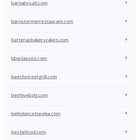
barnabysatl.com
barnstormerrestaurant.com
batterupbakerycakes.com
bbqclassics.com
beechstreetgrill.com
beehivebdg.com
bellydancetopeka.com
bestiefood.com