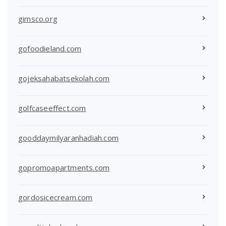
gimsco.org
gofoodieland.com
gojeksahabatsekolah.com
golfcaseeffect.com
gooddaymilyaranhadiah.com
gopromoapartments.com
gordosicecream.com