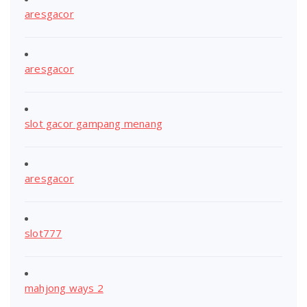
aresgacor
aresgacor
slot gacor gampang menang
aresgacor
slot777
mahjong ways 2