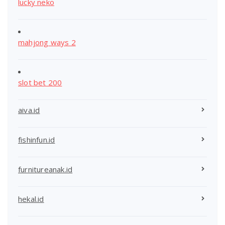
lucky neko
mahjong ways 2
slot bet 200
aiva.id
fishinfun.id
furnitureanak.id
hekal.id