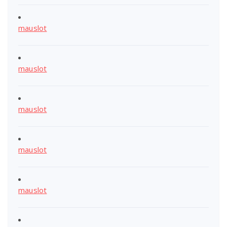
mauslot
mauslot
mauslot
mauslot
mauslot