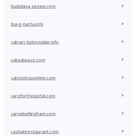
budidaya-petani.com
bung-hatta.info
cabjari-kolonodale.info
cakealways.com
calcioshoponline.com
careforthospital.com
carnebellingham.com
casbahrestaurant.com