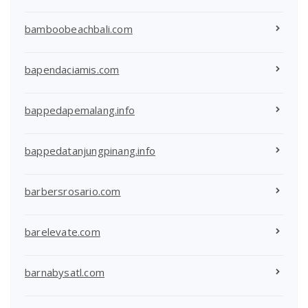
bamboobeachbali.com
bapendaciamis.com
bappedapemalang.info
bappedatanjungpinang.info
barbersrosario.com
barelevate.com
barnabysatl.com