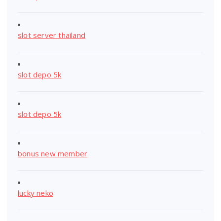
slot server thailand
slot depo 5k
slot depo 5k
bonus new member
lucky neko