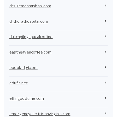
drsulemanmisbahi.com
drthorathospital.com
dukcapilpgkpacak.online
eastheavencoffee.com
ebook-digi.com
edufia.net
effingoodtime.com
emergencyelectricianvirginia.com