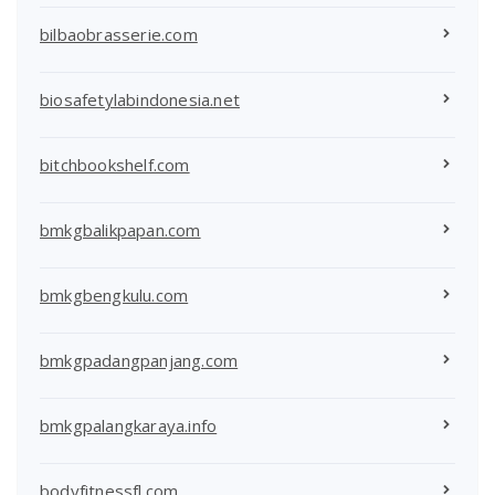
bilbaobrasserie.com
biosafetylabindonesia.net
bitchbookshelf.com
bmkgbalikpapan.com
bmkgbengkulu.com
bmkgpadangpanjang.com
bmkgpalangkaraya.info
bodyfitnessfl.com