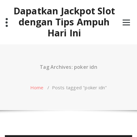
Skip
Dapatkan Jackpot Slot
to
content
dengan Tips Ampuh
Hari Ini
Tag Archives: poker idn
Home
/
Posts tagged "poker idn"