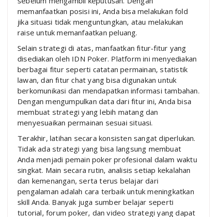
sebelum mengambil keputusan. Dengan
memanfaatkan posisi ini, Anda bisa melakukan fold
jika situasi tidak menguntungkan, atau melakukan
raise untuk memanfaatkan peluang.
Selain strategi di atas, manfaatkan fitur-fitur yang
disediakan oleh IDN Poker. Platform ini menyediakan
berbagai fitur seperti catatan permainan, statistik
lawan, dan fitur chat yang bisa digunakan untuk
berkomunikasi dan mendapatkan informasi tambahan.
Dengan mengumpulkan data dari fitur ini, Anda bisa
membuat strategi yang lebih matang dan
menyesuaikan permainan sesuai situasi.
Terakhir, latihan secara konsisten sangat diperlukan.
Tidak ada strategi yang bisa langsung membuat
Anda menjadi pemain poker profesional dalam waktu
singkat. Main secara rutin, analisis setiap kekalahan
dan kemenangan, serta terus belajar dari
pengalaman adalah cara terbaik untuk meningkatkan
skill Anda. Banyak juga sumber belajar seperti
tutorial, forum poker, dan video strategi yang dapat