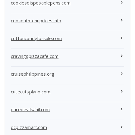
cookiesdisposablepens.com
cookoutmenuprices.info
cottoncandyforsale.com
cravingspizzacafe.com
cruisephilippines.org
cutecutsplano.com
daredevilsahil.com
dcpizzamart.com