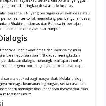
n kepada masyarakat, deteksi dini potensi gangguan
ang terjadi di lingkup desa atau kelurahan.
adalah personel TNI yang bertugas di wilayah desa atau
up pembinaan teritorial, mendukung pembangunan desa,
antara Bhabinkamtibmas dan Babinsa ini bertujuan
n keamanan di tingkat akar rumput.
Dialogis
ratif antara Bhabinkamtibmas dan Babinsa memiliki
i antara kepolisian dan TNI dapat meningkatkan
, pendekatan dialogis memungkinkan aparat untuk
formasi mengenai potensi gangguan keamanan dapat
agai sarana edukasi bagi masyarakat. Melalui dialog,
nya menjaga keamanan lingkungan, serta cara-cara
ga membantu meningkatkan kesadaran masyarakat akan
a ketertiban umum.
i