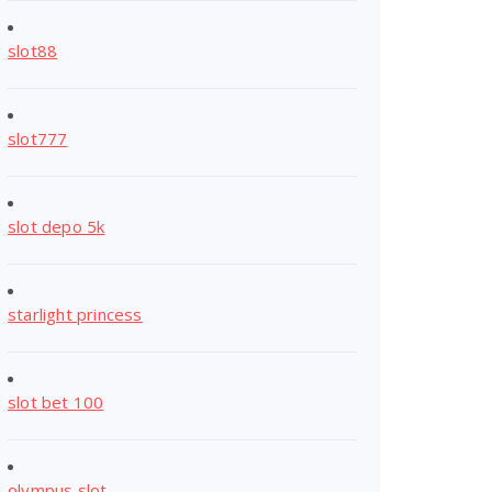
slot88
slot777
slot depo 5k
starlight princess
slot bet 100
olympus slot