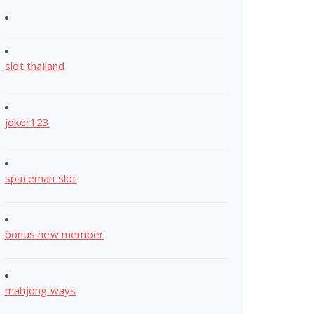
slot thailand
joker123
spaceman slot
bonus new member
mahjong ways