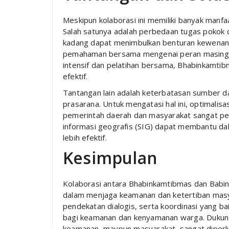
Meskipun kolaborasi ini memiliki banyak manf
Salah satunya adalah perbedaan tugas pokok 
kadang dapat menimbulkan benturan kewenangan
pemahaman bersama mengenai peran masing-ma
intensif dan pelatihan bersama, Bhabinkamtib
efektif.
Tantangan lain adalah keterbatasan sumber da
prasarana. Untuk mengatasi hal ini, optimalis
pemerintah daerah dan masyarakat sangat pent
informasi geografis (SIG) dapat membantu da
lebih efektif.
Kesimpulan
Kolaborasi antara Bhabinkamtibmas dan Babins
dalam menjaga keamanan dan ketertiban masy
pendekatan dialogis, serta koordinasi yang ba
bagi keamanan dan kenyamanan warga. Dukunga
keamanan, maupun masyarakat, sangat diperluka