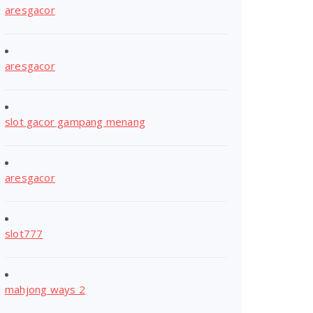
aresgacor
aresgacor
slot gacor gampang menang
aresgacor
slot777
mahjong ways 2