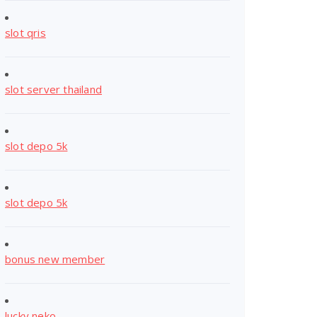
slot qris
slot server thailand
slot depo 5k
slot depo 5k
bonus new member
lucky neko