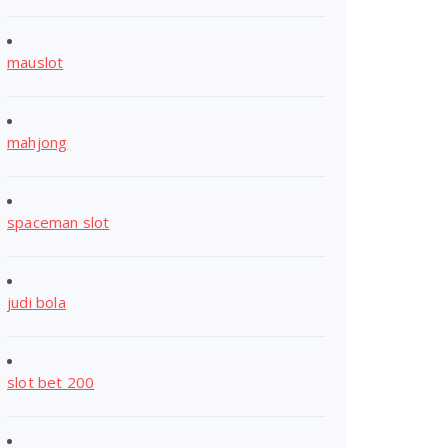
mauslot
mahjong
spaceman slot
judi bola
slot bet 200