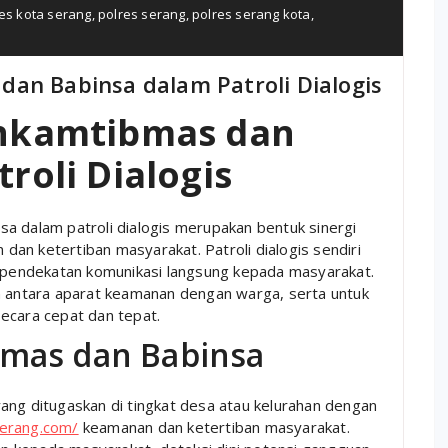
es kota serang
,
polres serang
,
polres serang kota
,
an Babinsa dalam Patroli Dialogis
inkamtibmas dan
roli Dialogis
a dalam patroli dialogis merupakan bentuk sinergi
an ketertiban masyarakat. Patroli dialogis sendiri
n pendekatan komunikasi langsung kepada masyarakat.
n antara aparat keamanan dengan warga, serta untuk
ecara cepat dan tepat.
mas dan Babinsa
ang ditugaskan di tingkat desa atau kelurahan dengan
serang.com/
keamanan dan ketertiban masyarakat.