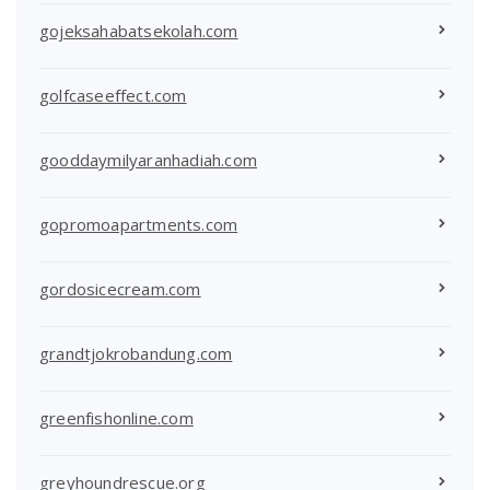
gojeksahabatsekolah.com
golfcaseeffect.com
gooddaymilyaranhadiah.com
gopromoapartments.com
gordosicecream.com
grandtjokrobandung.com
greenfishonline.com
greyhoundrescue.org