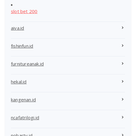
slot bet 200
aiva.id
fishinfun.id
furnitureanak.id
hekal.id
kangenan.id
ncafatrilogi.id
nobartv.id