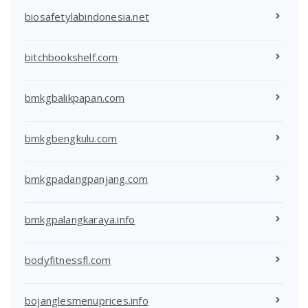
biosafetylabindonesia.net
bitchbookshelf.com
bmkgbalikpapan.com
bmkgbengkulu.com
bmkgpadangpanjang.com
bmkgpalangkaraya.info
bodyfitnessfl.com
bojanglesmenuprices.info