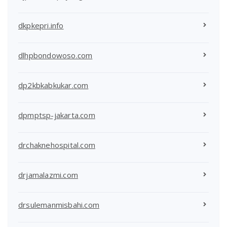
dkpkepri.info
dlhpbondowoso.com
dp2kbkabkukar.com
dpmptsp-jakarta.com
drchaknehospital.com
drjamalazmi.com
drsulemanmisbahi.com