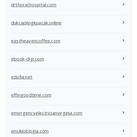
drthorathospital.com
dukcapilpgkpacak.online
eastheavencoffee.com
ebook-digi.com
edufia.net
effingoodtime.com
emergencyelectricianvirginia.com
ensikloblogia.com