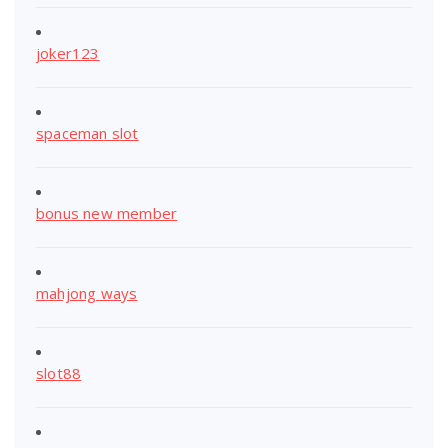
joker123
spaceman slot
bonus new member
mahjong ways
slot88