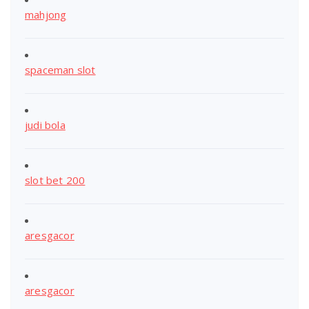
mahjong
spaceman slot
judi bola
slot bet 200
aresgacor
aresgacor