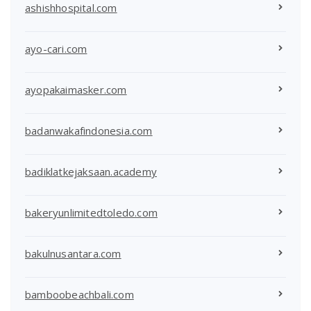
ashishhospital.com
ayo-cari.com
ayopakaimasker.com
badanwakafindonesia.com
badiklatkejaksaan.academy
bakeryunlimitedtoledo.com
bakulnusantara.com
bamboobeachbali.com