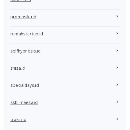
promosiku.id
rumahstartup.id
selfhypnosis.id
shiza.id
specialdays.id
ssb-maesa.id
trakin.id