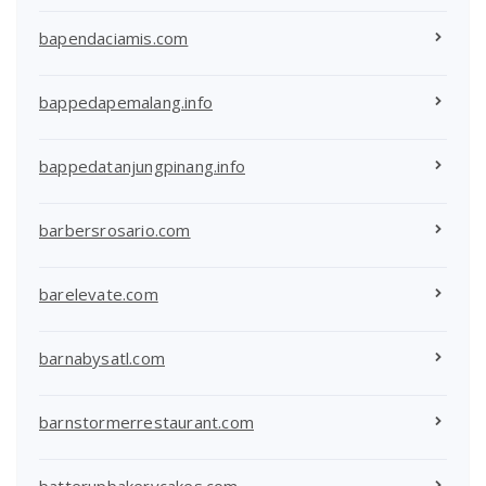
bapendaciamis.com
bappedapemalang.info
bappedatanjungpinang.info
barbersrosario.com
barelevate.com
barnabysatl.com
barnstormerrestaurant.com
batterupbakerycakes.com