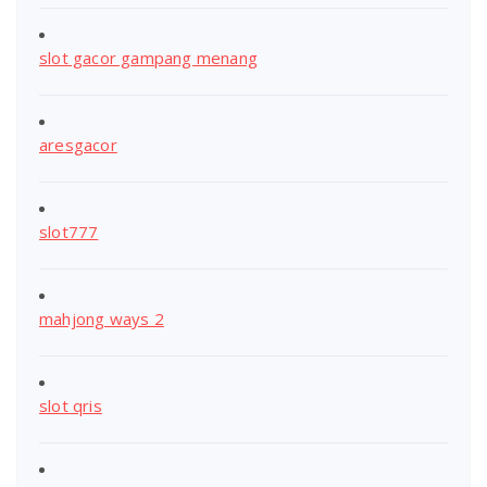
slot gacor gampang menang
aresgacor
slot777
mahjong ways 2
slot qris