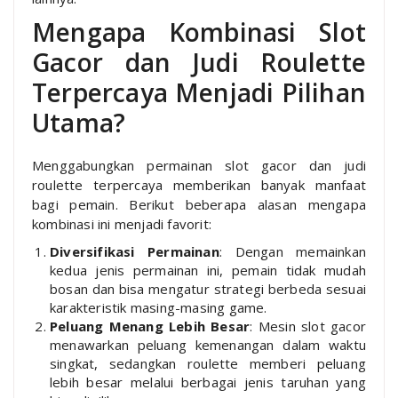
Mengapa Kombinasi Slot
Gacor dan Judi Roulette
Terpercaya Menjadi Pilihan
Utama?
Menggabungkan permainan slot gacor dan judi
roulette terpercaya memberikan banyak manfaat
bagi pemain. Berikut beberapa alasan mengapa
kombinasi ini menjadi favorit:
Diversifikasi Permainan
: Dengan memainkan
kedua jenis permainan ini, pemain tidak mudah
bosan dan bisa mengatur strategi berbeda sesuai
karakteristik masing-masing game.
Peluang Menang Lebih Besar
: Mesin slot gacor
menawarkan peluang kemenangan dalam waktu
singkat, sedangkan roulette memberi peluang
lebih besar melalui berbagai jenis taruhan yang