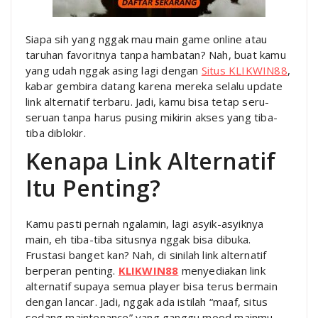
Siapa sih yang nggak mau main game online atau
taruhan favoritnya tanpa hambatan? Nah, buat kamu
yang udah nggak asing lagi dengan
Situs KLIKWIN88
,
kabar gembira datang karena mereka selalu update
link alternatif terbaru. Jadi, kamu bisa tetap seru-
seruan tanpa harus pusing mikirin akses yang tiba-
tiba diblokir.
Kenapa Link Alternatif
Itu Penting?
Kamu pasti pernah ngalamin, lagi asyik-asyiknya
main, eh tiba-tiba situsnya nggak bisa dibuka.
Frustasi banget kan? Nah, di sinilah link alternatif
berperan penting.
KLIKWIN88
menyediakan link
alternatif supaya semua player bisa terus bermain
dengan lancar. Jadi, nggak ada istilah “maaf, situs
sedang maintenance” yang ganggu mood mainmu.