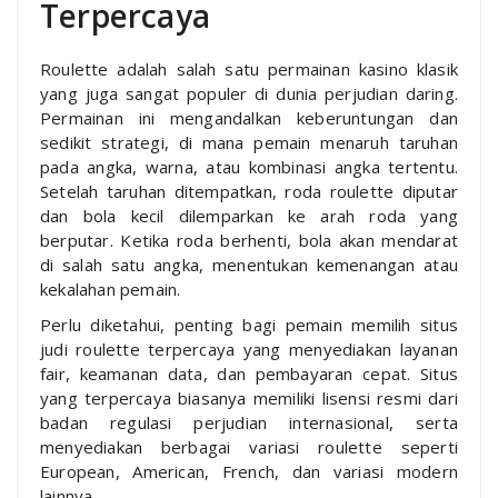
Terpercaya
Roulette adalah salah satu permainan kasino klasik
yang juga sangat populer di dunia perjudian daring.
Permainan ini mengandalkan keberuntungan dan
sedikit strategi, di mana pemain menaruh taruhan
pada angka, warna, atau kombinasi angka tertentu.
Setelah taruhan ditempatkan, roda roulette diputar
dan bola kecil dilemparkan ke arah roda yang
berputar. Ketika roda berhenti, bola akan mendarat
di salah satu angka, menentukan kemenangan atau
kekalahan pemain.
Perlu diketahui, penting bagi pemain memilih situs
judi roulette terpercaya yang menyediakan layanan
fair, keamanan data, dan pembayaran cepat. Situs
yang terpercaya biasanya memiliki lisensi resmi dari
badan regulasi perjudian internasional, serta
menyediakan berbagai variasi roulette seperti
European, American, French, dan variasi modern
lainnya.