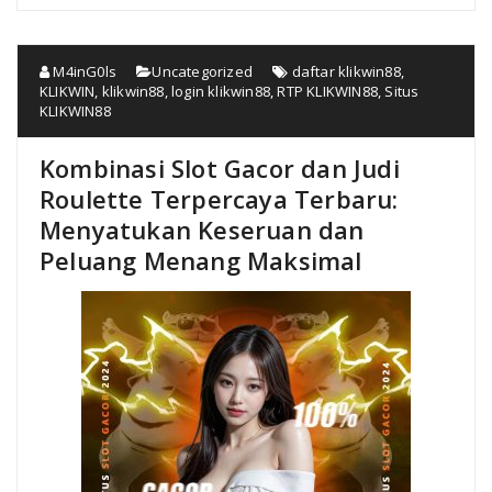
M4inG0ls
Uncategorized
daftar klikwin88
,
KLIKWIN
,
klikwin88
,
login klikwin88
,
RTP KLIKWIN88
,
Situs
KLIKWIN88
Kombinasi Slot Gacor dan Judi
Roulette Terpercaya Terbaru:
Menyatukan Keseruan dan
Peluang Menang Maksimal