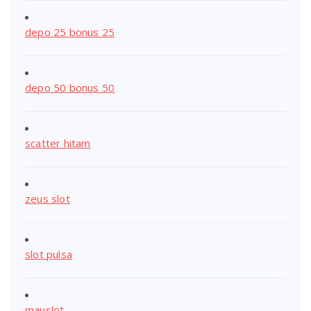
depo 25 bonus 25
depo 50 bonus 50
scatter hitam
zeus slot
slot pulsa
mauslot