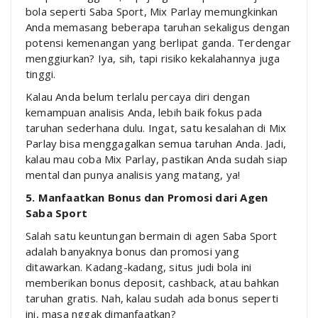
bola seperti Saba Sport, Mix Parlay memungkinkan
Anda memasang beberapa taruhan sekaligus dengan
potensi kemenangan yang berlipat ganda. Terdengar
menggiurkan? Iya, sih, tapi risiko kekalahannya juga
tinggi.
Kalau Anda belum terlalu percaya diri dengan
kemampuan analisis Anda, lebih baik fokus pada
taruhan sederhana dulu. Ingat, satu kesalahan di Mix
Parlay bisa menggagalkan semua taruhan Anda. Jadi,
kalau mau coba Mix Parlay, pastikan Anda sudah siap
mental dan punya analisis yang matang, ya!
5. Manfaatkan Bonus dan Promosi dari Agen
Saba Sport
Salah satu keuntungan bermain di agen Saba Sport
adalah banyaknya bonus dan promosi yang
ditawarkan. Kadang-kadang, situs judi bola ini
memberikan bonus deposit, cashback, atau bahkan
taruhan gratis. Nah, kalau sudah ada bonus seperti
ini, masa nggak dimanfaatkan?