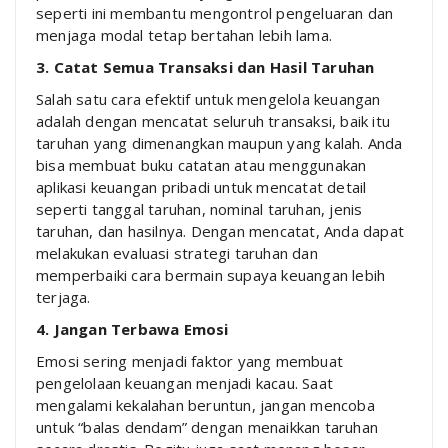
seperti ini membantu mengontrol pengeluaran dan
menjaga modal tetap bertahan lebih lama.
3. Catat Semua Transaksi dan Hasil Taruhan
Salah satu cara efektif untuk mengelola keuangan
adalah dengan mencatat seluruh transaksi, baik itu
taruhan yang dimenangkan maupun yang kalah. Anda
bisa membuat buku catatan atau menggunakan
aplikasi keuangan pribadi untuk mencatat detail
seperti tanggal taruhan, nominal taruhan, jenis
taruhan, dan hasilnya. Dengan mencatat, Anda dapat
melakukan evaluasi strategi taruhan dan
memperbaiki cara bermain supaya keuangan lebih
terjaga.
4. Jangan Terbawa Emosi
Emosi sering menjadi faktor yang membuat
pengelolaan keuangan menjadi kacau. Saat
mengalami kekalahan beruntun, jangan mencoba
untuk “balas dendam” dengan menaikkan taruhan