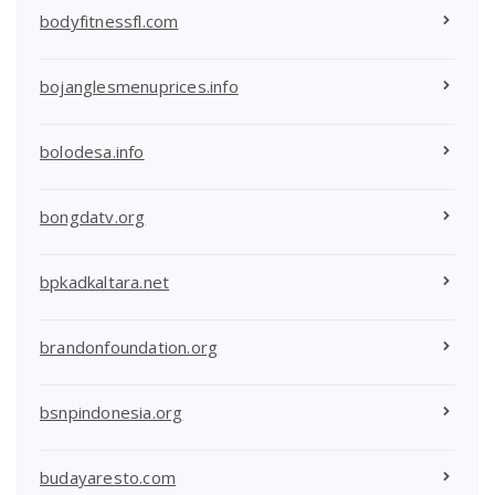
bodyfitnessfl.com
bojanglesmenuprices.info
bolodesa.info
bongdatv.org
bpkadkaltara.net
brandonfoundation.org
bsnpindonesia.org
budayaresto.com