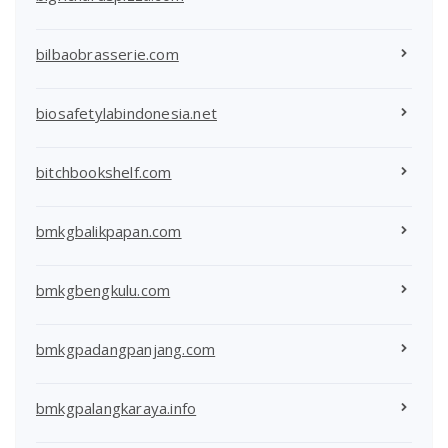
bilbaobrasserie.com
biosafetylabindonesia.net
bitchbookshelf.com
bmkgbalikpapan.com
bmkgbengkulu.com
bmkgpadangpanjang.com
bmkgpalangkaraya.info