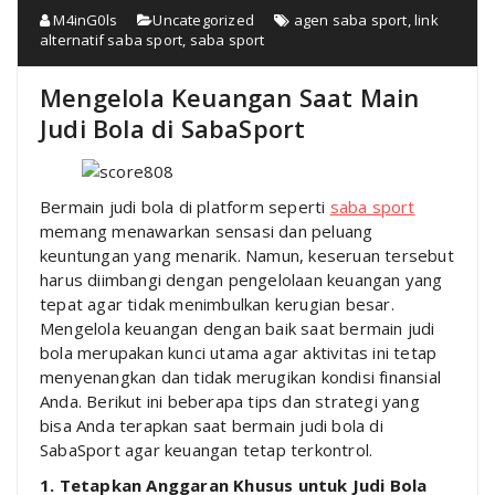
M4inG0ls
Uncategorized
agen saba sport
,
link
alternatif saba sport
,
saba sport
Mengelola Keuangan Saat Main
Judi Bola di SabaSport
Bermain judi bola di platform seperti
saba sport
memang menawarkan sensasi dan peluang
keuntungan yang menarik. Namun, keseruan tersebut
harus diimbangi dengan pengelolaan keuangan yang
tepat agar tidak menimbulkan kerugian besar.
Mengelola keuangan dengan baik saat bermain judi
bola merupakan kunci utama agar aktivitas ini tetap
menyenangkan dan tidak merugikan kondisi finansial
Anda. Berikut ini beberapa tips dan strategi yang
bisa Anda terapkan saat bermain judi bola di
SabaSport agar keuangan tetap terkontrol.
1. Tetapkan Anggaran Khusus untuk Judi Bola