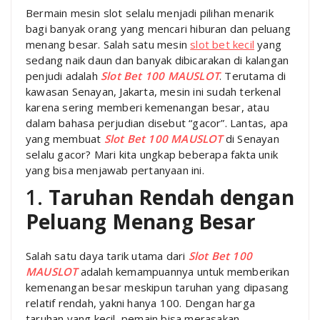
Bermain mesin slot selalu menjadi pilihan menarik
bagi banyak orang yang mencari hiburan dan peluang
menang besar. Salah satu mesin
slot bet kecil
yang
sedang naik daun dan banyak dibicarakan di kalangan
penjudi adalah
Slot Bet 100 MAUSLOT
. Terutama di
kawasan Senayan, Jakarta, mesin ini sudah terkenal
karena sering memberi kemenangan besar, atau
dalam bahasa perjudian disebut “gacor”. Lantas, apa
yang membuat
Slot Bet 100 MAUSLOT
di Senayan
selalu gacor? Mari kita ungkap beberapa fakta unik
yang bisa menjawab pertanyaan ini.
1.
Taruhan Rendah dengan
Peluang Menang Besar
Salah satu daya tarik utama dari
Slot Bet 100
MAUSLOT
adalah kemampuannya untuk memberikan
kemenangan besar meskipun taruhan yang dipasang
relatif rendah, yakni hanya 100. Dengan harga
taruhan yang kecil, pemain bisa merasakan