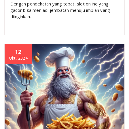
Dengan pendekatan yang tepat, slot online yang
gacor bisa menjadi jembatan menuju impian yang
diinginkan.
12
Okt, 2024