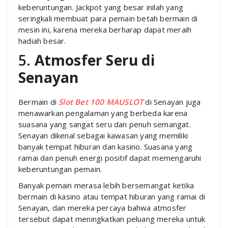
keberuntungan. Jackpot yang besar inilah yang
seringkali membuat para pemain betah bermain di
mesin ini, karena mereka berharap dapat meraih
hadiah besar.
5.
Atmosfer Seru di
Senayan
Bermain di
Slot Bet 100 MAUSLOT
di Senayan juga
menawarkan pengalaman yang berbeda karena
suasana yang sangat seru dan penuh semangat.
Senayan dikenal sebagai kawasan yang memiliki
banyak tempat hiburan dan kasino. Suasana yang
ramai dan penuh energi positif dapat memengaruhi
keberuntungan pemain.
Banyak pemain merasa lebih bersemangat ketika
bermain di kasino atau tempat hiburan yang ramai di
Senayan, dan mereka percaya bahwa atmosfer
tersebut dapat meningkatkan peluang mereka untuk