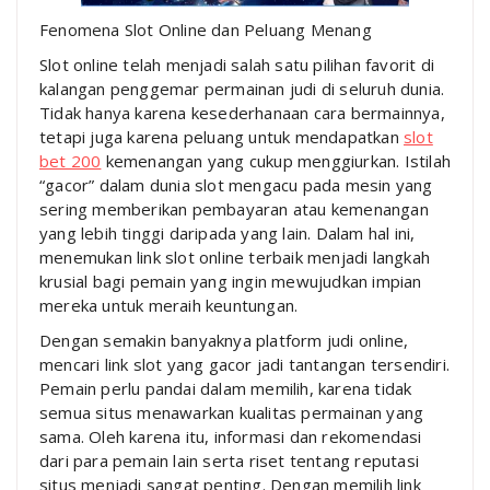
Fenomena Slot Online dan Peluang Menang
Slot online telah menjadi salah satu pilihan favorit di
kalangan penggemar permainan judi di seluruh dunia.
Tidak hanya karena kesederhanaan cara bermainnya,
tetapi juga karena peluang untuk mendapatkan
slot
bet 200
kemenangan yang cukup menggiurkan. Istilah
“gacor” dalam dunia slot mengacu pada mesin yang
sering memberikan pembayaran atau kemenangan
yang lebih tinggi daripada yang lain. Dalam hal ini,
menemukan link slot online terbaik menjadi langkah
krusial bagi pemain yang ingin mewujudkan impian
mereka untuk meraih keuntungan.
Dengan semakin banyaknya platform judi online,
mencari link slot yang gacor jadi tantangan tersendiri.
Pemain perlu pandai dalam memilih, karena tidak
semua situs menawarkan kualitas permainan yang
sama. Oleh karena itu, informasi dan rekomendasi
dari para pemain lain serta riset tentang reputasi
situs menjadi sangat penting. Dengan memilih link