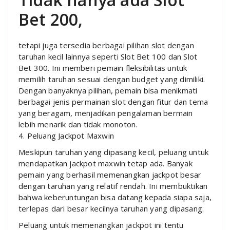
Bet 200,
tetapi juga tersedia berbagai pilihan slot dengan
taruhan kecil lainnya seperti Slot Bet 100 dan Slot
Bet 300. Ini memberi pemain fleksibilitas untuk
memilih taruhan sesuai dengan budget yang dimiliki.
Dengan banyaknya pilihan, pemain bisa menikmati
berbagai jenis permainan slot dengan fitur dan tema
yang beragam, menjadikan pengalaman bermain
lebih menarik dan tidak monoton.
4. Peluang Jackpot Maxwin
Meskipun taruhan yang dipasang kecil, peluang untuk
mendapatkan jackpot maxwin tetap ada. Banyak
pemain yang berhasil memenangkan jackpot besar
dengan taruhan yang relatif rendah. Ini membuktikan
bahwa keberuntungan bisa datang kepada siapa saja,
terlepas dari besar kecilnya taruhan yang dipasang.
Peluang untuk memenangkan jackpot ini tentu