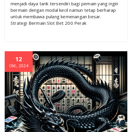
menjadi daya tarik tersendiri bagi pemain yang ingin
bermain dengan modal kecil namun tetap berharap
untuk membawa pulang kemenangan besar.
Strategi Bermain Slot Bet 200 Perak
12
Okt, 2024