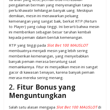
pengalaman bermain yang menyenangkan tanpa
perlu khawatir kehilangan banyak uang. Meskipun
demikian, mesin ini menawarkan peluang
kemenangan yang sangat baik, berkat RTP (Return
to Player) yang cukup tinggi. Ini berarti bahwa mesin
ini memberikan sebagian besar taruhan kembali
kepada pemain dalam bentuk kemenangan.
RTP yang tinggi pada
Slot Bet 100 MAUSLOT
membuatnya menjadi mesin yang lebih sering
memberikan kemenangan, yang menyebabkan
banyak pemain merasa beruntung saat
memainkannya. Fitur ini menjadikan mesin ini sangat
gacor di kawasan Senayan, karena banyak pemain
merasa mereka sering menang.
2.
Fitur Bonus yang
Menguntungkan
Salah satu alasan mengapa
Slot Bet 100 MAUSLOT
di