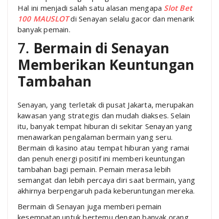
Hal ini menjadi salah satu alasan mengapa
Slot Bet
100 MAUSLOT
di Senayan selalu gacor dan menarik
banyak pemain.
7.
Bermain di Senayan
Memberikan Keuntungan
Tambahan
Senayan, yang terletak di pusat Jakarta, merupakan
kawasan yang strategis dan mudah diakses. Selain
itu, banyak tempat hiburan di sekitar Senayan yang
menawarkan pengalaman bermain yang seru.
Bermain di kasino atau tempat hiburan yang ramai
dan penuh energi positif ini memberi keuntungan
tambahan bagi pemain. Pemain merasa lebih
semangat dan lebih percaya diri saat bermain, yang
akhirnya berpengaruh pada keberuntungan mereka.
Bermain di Senayan juga memberi pemain
kesempatan untuk bertemu dengan banyak orang,