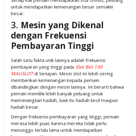
untuk mendapatkan kemenangan besar semakin
besar.
3.
Mesin yang Dikenal
dengan Frekuensi
Pembayaran Tinggi
Salah satu fakta unik lainnya adalah frekuensi
pembayaran yang tinggi pada
Slot Bet 100
MAUSLOT
di Senayan. Mesin slot ini lebih sering
memberikan kemenangan kepada pemain
dibandingkan dengan mesin lainnya. Ini berarti bahwa
pemain memiliki lebih banyak peluang untuk
memenangkan hadiah, baik itu hadiah kecil maupun
hadiah besar.
Dengan frekuensi pembayaran yang tinggi, pemain
merasa lebih puas karena mereka tidak perlu
menunggu terlalu lama untuk mendapatkan