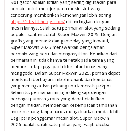
Slot gacor adalah istilah yang sering digunakan para
pemain untuk merujuk pada mesin slot yang
cenderung memberikan kemenangan lebih sering
https://stealthhoops.com/
dibandingkan dengan
mesin lainnya. Salah satu permainan slot yang sedang
populer saat ini adalah Super Maxwin 2025. Dengan
grafis yang menarik dan gameplay yang inovatif,
Super Maxwin 2025 menawarkan pengalaman
bermain yang seru dan mengasyikkan. Keunikan dari
permainan ini tidak hanya terletak pada tema yang
menarik, tetapi juga pada fitur-fitur bonus yang
menggoda. Dalam Super Maxwin 2025, pemain dapat
menikmati berbagai simbol menarik dan kombinasi
yang meningkatkan peluang untuk meraih jackpot.
Selain itu, permainan ini juga dilengkapi dengan
berbagai putaran gratis yang dapat diaktifkan
dengan mudah, memberikan kesempatan tambahan
untuk menang tanpa harus mengeluarkan modal lebih.
Bagi para penggemar mesin slot, Super Maxwin
2025 adalah salah satu pilihan yang wajib dicoba.