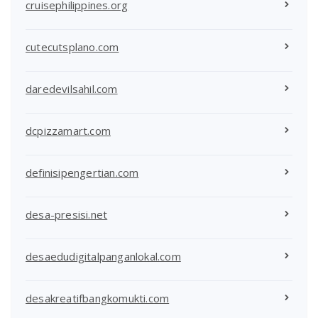
cruisephilippines.org
cutecutsplano.com
daredevilsahil.com
dcpizzamart.com
definisipengertian.com
desa-presisi.net
desaedudigitalpanganlokal.com
desakreatifbangkomukti.com