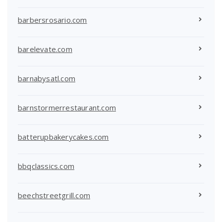
barbersrosario.com
barelevate.com
barnabysatl.com
barnstormerrestaurant.com
batterupbakerycakes.com
bbqclassics.com
beechstreetgrill.com