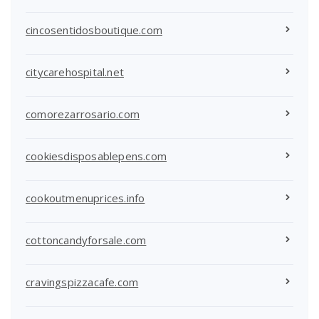
cincosentidosboutique.com
citycarehospital.net
comorezarrosario.com
cookiesdisposablepens.com
cookoutmenuprices.info
cottoncandyforsale.com
cravingspizzacafe.com