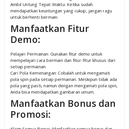
Ambil Untung Tepat Waktu: Ketika sudah
mendapatkan keuntungan yang cukup, jangan ragu
untuk berhenti bermain.
Manfaatkan Fitur
Demo:
Pelajari Permainan: Gunakan fitur demo untuk
mempelajari cara bermain dan fitur-fitur khusus dari
setiap permainan.
Cari Pola Kemenangan: Cobalah untuk mengamati
pola spin pada setiap permainan. Meskipun tidak ada
pola yang pasti, namun dengan mengamati pola spin,
Anda bisa mendapatkan gambaran umum.
Manfaatkan Bonus dan
Promosi:
Klaim Semua Bonus: Manfaatkan semua bonus dan