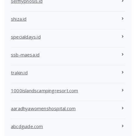
selfhypnosis.id
shiza.id
specialdays.id
ssb-maesa.id
trakin.id
1000islandscampingresort.com
aaradhyawomenshospital.com
abcdguide.com