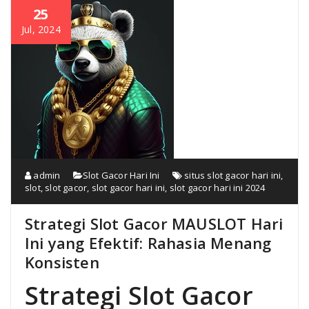
25
Jul, 2024
admin
Slot Gacor Hari Ini
situs slot gacor hari ini
,
slot
,
slot gacor
,
slot gacor hari ini
,
slot gacor hari ini 2024
Strategi Slot Gacor MAUSLOT Hari
Ini yang Efektif: Rahasia Menang
Konsisten
Strategi Slot Gacor