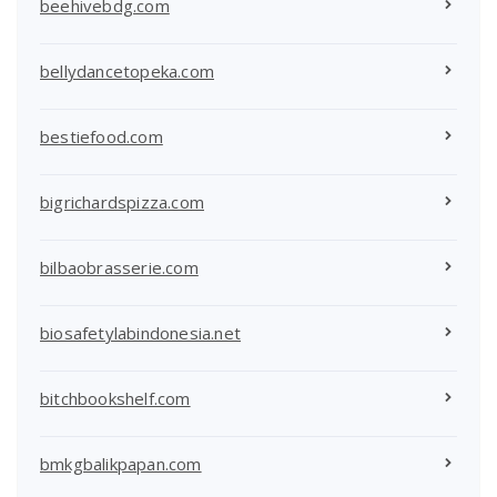
beehivebdg.com
bellydancetopeka.com
bestiefood.com
bigrichardspizza.com
bilbaobrasserie.com
biosafetylabindonesia.net
bitchbookshelf.com
bmkgbalikpapan.com