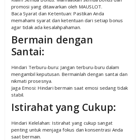
promosi yang ditawarkan oleh MAUSLOT.
Baca Syarat dan Ketentuan: Pastikan Anda
memahami syarat dan ketentuan dari setiap bonus
agar tidak ada kesalahpahaman.
Bermain dengan
Santai:
Hindari Terburu-buru: Jangan terburu-buru dalam
mengambil keputusan. Bermainlah dengan santai dan
nikmati prosesnya.
Jaga Emosi: Hindari bermain saat emosi sedang tidak
stabil.
Istirahat yang Cukup:
Hindari Kelelahan: Istirahat yang cukup sangat
penting untuk menjaga fokus dan konsentrasi Anda
saat bermain.