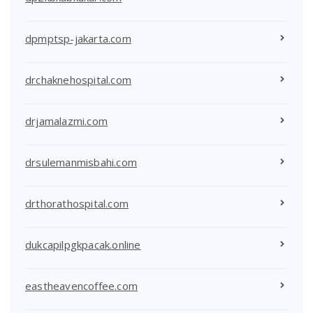
dpmptsp-jakarta.com
drchaknehospital.com
drjamalazmi.com
drsulemanmisbahi.com
drthorathospital.com
dukcapilpgkpacak.online
eastheavencoffee.com