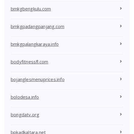
bmkgbengkulu.com
bmkgpadangpanjang.com
bmkgpalangkaraya.info
bodyfitnessfl.com
bojanglesmenuprices.info
bolodesa.info
bongdatv.org
bpkadkaltara.net