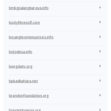
bmkgpalangkaraya.info
bodyfitnessfl.com
bojanglesmenuprices.info
bolodesa.info
bongdatv.org
bpkadkaltara.net
brandonfoundation.org
bsnpindonesia.org