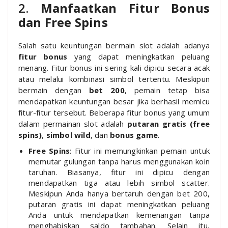
2.
Manfaatkan Fitur Bonus
dan Free Spins
Salah satu keuntungan bermain slot adalah adanya
fitur bonus
yang dapat meningkatkan peluang
menang. Fitur bonus ini sering kali dipicu secara acak
atau melalui kombinasi simbol tertentu. Meskipun
bermain dengan
bet 200
, pemain tetap bisa
mendapatkan keuntungan besar jika berhasil memicu
fitur-fitur tersebut. Beberapa fitur bonus yang umum
dalam permainan slot adalah
putaran gratis (free
spins)
,
simbol wild
, dan
bonus game
.
Free Spins
: Fitur ini memungkinkan pemain untuk
memutar gulungan tanpa harus menggunakan koin
taruhan. Biasanya, fitur ini dipicu dengan
mendapatkan tiga atau lebih simbol scatter.
Meskipun Anda hanya bertaruh dengan bet 200,
putaran gratis ini dapat meningkatkan peluang
Anda untuk mendapatkan kemenangan tanpa
menghabiskan saldo tambahan. Selain itu,