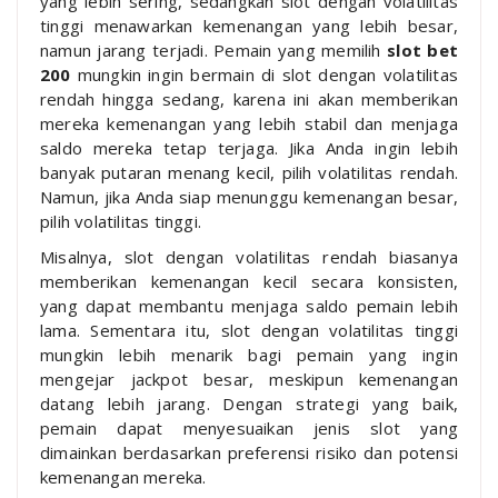
yang lebih sering, sedangkan slot dengan volatilitas
tinggi menawarkan kemenangan yang lebih besar,
namun jarang terjadi. Pemain yang memilih
slot bet
200
mungkin ingin bermain di slot dengan volatilitas
rendah hingga sedang, karena ini akan memberikan
mereka kemenangan yang lebih stabil dan menjaga
saldo mereka tetap terjaga. Jika Anda ingin lebih
banyak putaran menang kecil, pilih volatilitas rendah.
Namun, jika Anda siap menunggu kemenangan besar,
pilih volatilitas tinggi.
Misalnya, slot dengan volatilitas rendah biasanya
memberikan kemenangan kecil secara konsisten,
yang dapat membantu menjaga saldo pemain lebih
lama. Sementara itu, slot dengan volatilitas tinggi
mungkin lebih menarik bagi pemain yang ingin
mengejar jackpot besar, meskipun kemenangan
datang lebih jarang. Dengan strategi yang baik,
pemain dapat menyesuaikan jenis slot yang
dimainkan berdasarkan preferensi risiko dan potensi
kemenangan mereka.