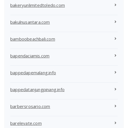
bakeryunlimitedtoledo.com
bakulnusantara.com
bamboobeachbali.com
bapendaciamis.com
bappedapemalang.info
bappedatanjungpinang.info
barbersrosario.com
barelevate.com