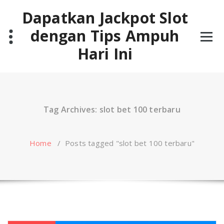
Skip
Dapatkan Jackpot Slot
to
content
dengan Tips Ampuh
Hari Ini
Tag Archives: slot bet 100 terbaru
Home
/
Posts tagged "slot bet 100 terbaru"