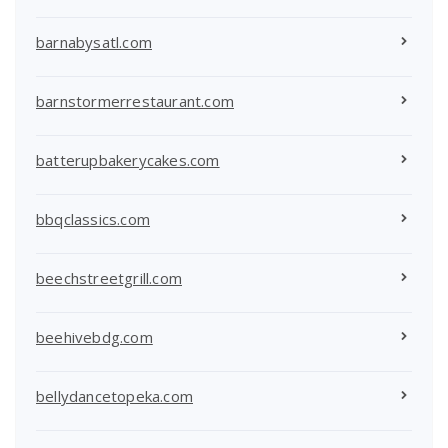
barnabysatl.com
barnstormerrestaurant.com
batterupbakerycakes.com
bbqclassics.com
beechstreetgrill.com
beehivebdg.com
bellydancetopeka.com