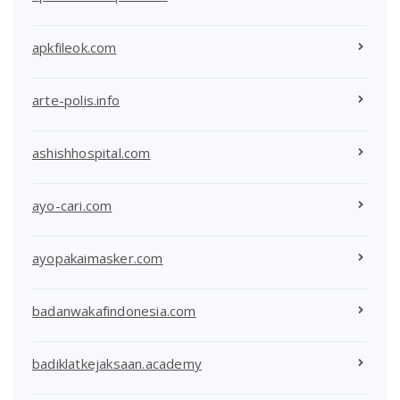
apkfileok.com
arte-polis.info
ashishhospital.com
ayo-cari.com
ayopakaimasker.com
badanwakafindonesia.com
badiklatkejaksaan.academy