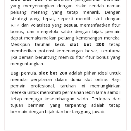
yang menyenangkan dengan risiko rendah namun
peluang menang yang tetap menarik. Dengan
strategi yang tepat, seperti memilih slot dengan
RTP dan volatilitas yang sesuai, memanfaatkan fitur
bonus, dan mengelola saldo dengan bijak, pemain
dapat memaksimalkan peluang kemenangan mereka.
Meskipun taruhan kecil,
slot bet 200
tetap
memberikan potensi kemenangan besar, terutama
jika pemain beruntung memicu fitur-fitur bonus yang
menguntungkan.
Bagi pemula,
slot bet 200
adalah pilihan ideal untuk
memulai perjalanan dalam dunia slot online. Bagi
pemain profesional, taruhan ini memungkinkan
mereka untuk menikmati permainan lebih lama sambil
tetap menjaga keseimbangan saldo. Terlepas dari
tujuan bermain, yang terpenting adalah tetap
bermain dengan bijak dan bertanggung jawab.