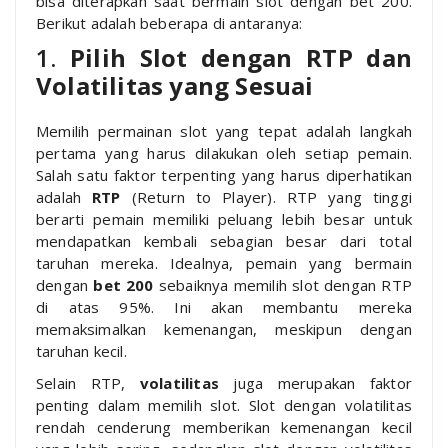
bisa diterapkan saat bermain slot dengan bet 200.
Berikut adalah beberapa di antaranya:
1.
Pilih Slot dengan RTP dan
Volatilitas yang Sesuai
Memilih permainan slot yang tepat adalah langkah
pertama yang harus dilakukan oleh setiap pemain.
Salah satu faktor terpenting yang harus diperhatikan
adalah
RTP
(Return to Player). RTP yang tinggi
berarti pemain memiliki peluang lebih besar untuk
mendapatkan kembali sebagian besar dari total
taruhan mereka. Idealnya, pemain yang bermain
dengan
bet 200
sebaiknya memilih slot dengan RTP
di atas 95%. Ini akan membantu mereka
memaksimalkan kemenangan, meskipun dengan
taruhan kecil.
Selain RTP,
volatilitas
juga merupakan faktor
penting dalam memilih slot. Slot dengan volatilitas
rendah cenderung memberikan kemenangan kecil