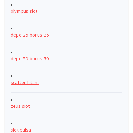
olympus slot
depo 25 bonus 25
depo 50 bonus 50
scatter hitam
zeus slot
slot pulsa