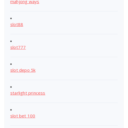
mahjong ways
slot88
slot777
slot depo 5k
starlight princess
slot bet 100