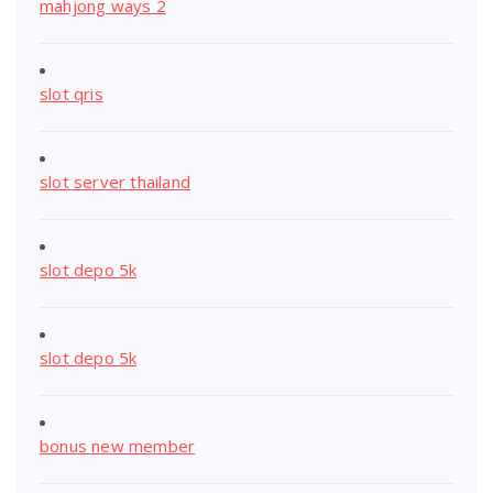
mahjong ways 2
slot qris
slot server thailand
slot depo 5k
slot depo 5k
bonus new member