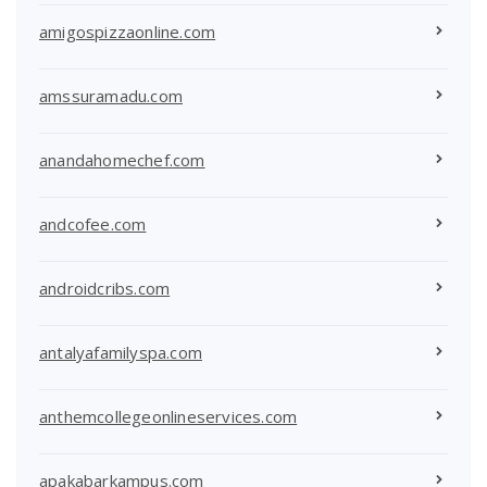
amigospizzaonline.com
amssuramadu.com
anandahomechef.com
andcofee.com
androidcribs.com
antalyafamilyspa.com
anthemcollegeonlineservices.com
apakabarkampus.com