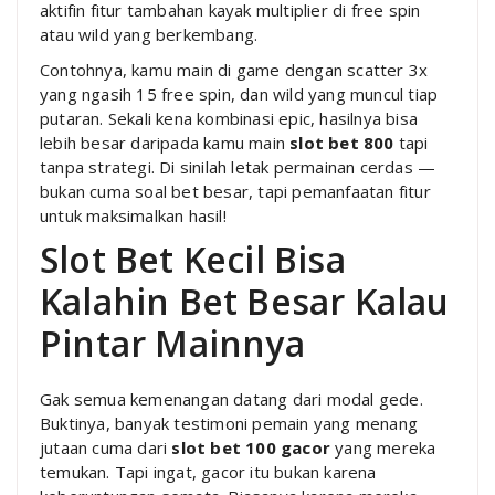
aktifin fitur tambahan kayak multiplier di free spin
atau wild yang berkembang.
Contohnya, kamu main di game dengan scatter 3x
yang ngasih 15 free spin, dan wild yang muncul tiap
putaran. Sekali kena kombinasi epic, hasilnya bisa
lebih besar daripada kamu main
slot bet 800
tapi
tanpa strategi. Di sinilah letak permainan cerdas —
bukan cuma soal bet besar, tapi pemanfaatan fitur
untuk maksimalkan hasil!
Slot Bet Kecil Bisa
Kalahin Bet Besar Kalau
Pintar Mainnya
Gak semua kemenangan datang dari modal gede.
Buktinya, banyak testimoni pemain yang menang
jutaan cuma dari
slot bet 100 gacor
yang mereka
temukan. Tapi ingat, gacor itu bukan karena