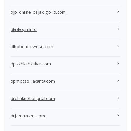
djp-online-pajak-go-id.com
dkpkepri.info
dlhpbondowoso.com
dp2kbkabkukar.com
dpmptsp-jakarta.com
drchaknehospital.com
drjamalazmi.com