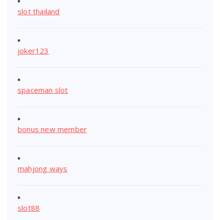
slot thailand
joker123
spaceman slot
bonus new member
mahjong ways
slot88