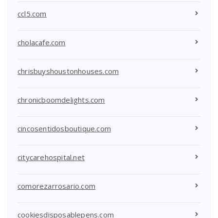
ccl5.com
cholacafe.com
chrisbuyshoustonhouses.com
chronicboomdelights.com
cincosentidosboutique.com
citycarehospital.net
comorezarrosario.com
cookiesdisposablepens.com