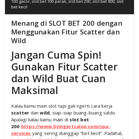
100 gacor
,
slot bet 100 perak
,
slot bet 200
,
slot bet 800
,
slot
bet kecil
Menang di SLOT BET 200 dengan
Menggunakan Fitur Scatter dan
Wild
Jangan Cuma Spin!
Gunakan Fitur Scatter
dan Wild Buat Cuan
Maksimal
Kalau kamu main slot tapi gak ngerti cara kerja
scatter
dan
wild
, siap-siap buang-buang saldo.
Apalagi kalau kamu main di
slot bet
200
https://www.livingartsalon.com/spa-
services
yang sering dianggap “bet kecil”. Padahal,