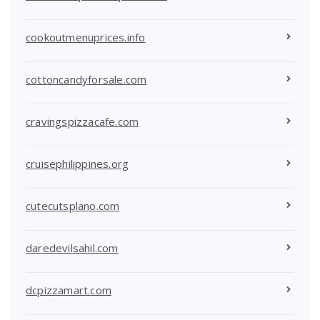
cookoutmenuprices.info
cottoncandyforsale.com
cravingspizzacafe.com
cruisephilippines.org
cutecutsplano.com
daredevilsahil.com
dcpizzamart.com