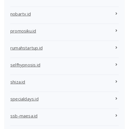
nobartv.id
promosiku.id
rumahstartup.id
selfhypnosis.id
shiza.id
specialdays.id
ssb-maesa.id