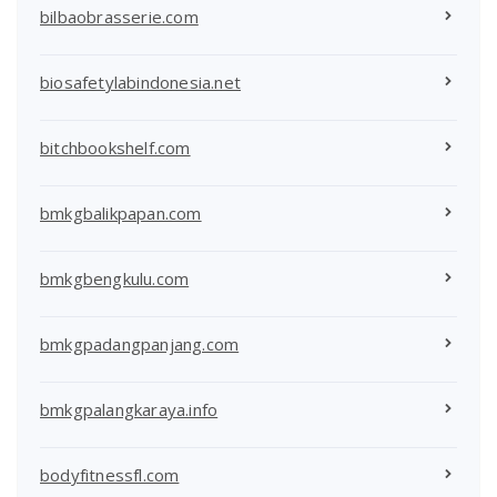
bilbaobrasserie.com
biosafetylabindonesia.net
bitchbookshelf.com
bmkgbalikpapan.com
bmkgbengkulu.com
bmkgpadangpanjang.com
bmkgpalangkaraya.info
bodyfitnessfl.com