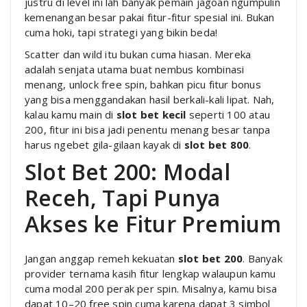
justru di level ini lah banyak pemain jagoan ngumpulin
kemenangan besar pakai fitur-fitur spesial ini. Bukan
cuma hoki, tapi strategi yang bikin beda!
Scatter dan wild itu bukan cuma hiasan. Mereka
adalah senjata utama buat nembus kombinasi
menang, unlock free spin, bahkan picu fitur bonus
yang bisa menggandakan hasil berkali-kali lipat. Nah,
kalau kamu main di
slot bet kecil
seperti 100 atau
200, fitur ini bisa jadi penentu menang besar tanpa
harus ngebet gila-gilaan kayak di
slot bet 800
.
Slot Bet 200: Modal
Receh, Tapi Punya
Akses ke Fitur Premium
Jangan anggap remeh kekuatan
slot bet 200
. Banyak
provider ternama kasih fitur lengkap walaupun kamu
cuma modal 200 perak per spin. Misalnya, kamu bisa
dapat 10–20 free spin cuma karena dapat 3 simbol