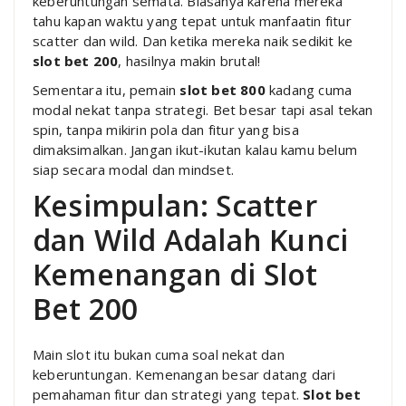
keberuntungan semata. Biasanya karena mereka
tahu kapan waktu yang tepat untuk manfaatin fitur
scatter dan wild. Dan ketika mereka naik sedikit ke
slot bet 200
, hasilnya makin brutal!
Sementara itu, pemain
slot bet 800
kadang cuma
modal nekat tanpa strategi. Bet besar tapi asal tekan
spin, tanpa mikirin pola dan fitur yang bisa
dimaksimalkan. Jangan ikut-ikutan kalau kamu belum
siap secara modal dan mindset.
Kesimpulan: Scatter
dan Wild Adalah Kunci
Kemenangan di Slot
Bet 200
Main slot itu bukan cuma soal nekat dan
keberuntungan. Kemenangan besar datang dari
pemahaman fitur dan strategi yang tepat.
Slot bet