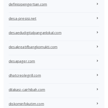
definisipengertian.com
desa-presisi.net
desaedudigitalpanganlokal.com
desakreatifbangkomukti.com
desapager.com
dhatcreolegrill.com
dilakasi-cairhibah.com
diskominfokutim.com