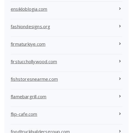
ensikloblogia.com
fashiondesigns.org
firmaturkiye.com
firstucchollywood.com
fishstoresnearme.com
flamebargrill.com
flip-cafe.com
foodtruckbuildersgroup.com