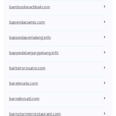
bamboobeachbali.com
bapendaciamis.com
bappedapemalang.info
bappedatanjungpinang.info
barbersrosario.com
barelevate.com
barnabysatl.com
barnstormerrestaurant.com