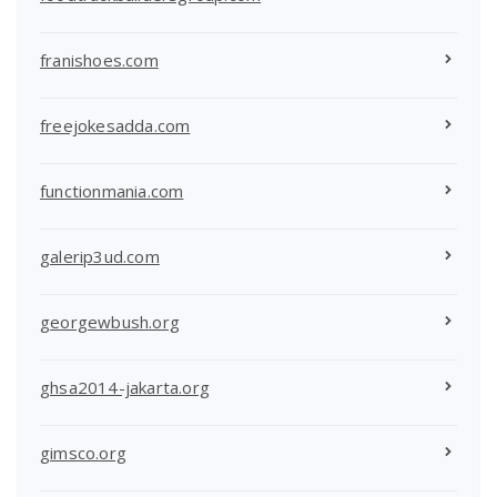
franishoes.com
freejokesadda.com
functionmania.com
galerip3ud.com
georgewbush.org
ghsa2014-jakarta.org
gimsco.org