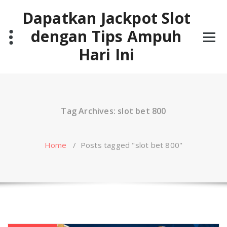
Skip
Dapatkan Jackpot Slot
to
content
dengan Tips Ampuh
Hari Ini
Tag Archives: slot bet 800
Home
/
Posts tagged "slot bet 800"