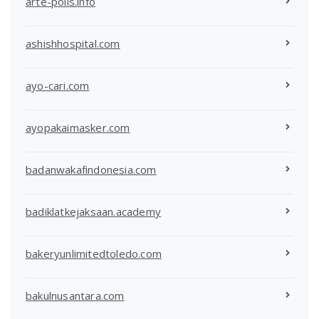
arte-polis.info
ashishhospital.com
ayo-cari.com
ayopakaimasker.com
badanwakafindonesia.com
badiklatkejaksaan.academy
bakeryunlimitedtoledo.com
bakulnusantara.com