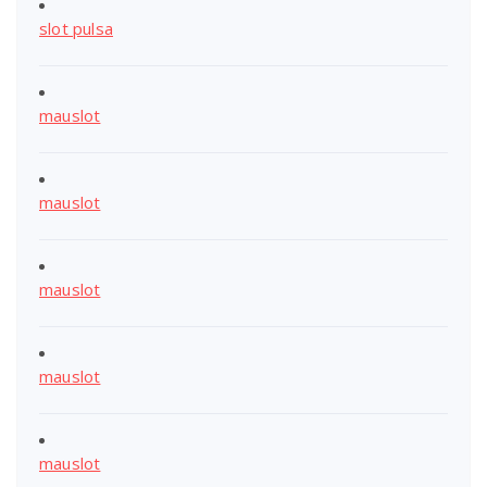
slot pulsa
mauslot
mauslot
mauslot
mauslot
mauslot