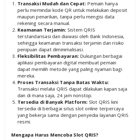
Transaksi Mudah dan Cepat:
Pemain hanya
perlu memindai kode QR untuk melakukan deposit
maupun penarikan, tanpa perlu mengisi data
rekening secara manual.
Keamanan Terjamin:
Sistem QRIS
terstandarisasi dan diawasi oleh Bank Indonesia,
sehingga keamanan transaksi terjamin dan risiko
penipuan dapat diminimalisasi.
Fleksibilitas Pembayaran:
Dukungan berbagai
aplikasi pembayaran digital membuat pemain
dapat memilih metode yang paling nyaman bagi
mereka.
Proses Transaksi Tanpa Batas Waktu:
Transaksi melalui QRIS dapat dilakukan kapan saja
dan di mana saja, 24 jam nonstop.
Tersedia di Banyak Platform:
Slot QRIS kini
tersedia di berbagai situs slot online terpercaya
yang bekerja sama dengan penyedia layanan QRIS
resmi.
Mengapa Harus Mencoba Slot QRIS?