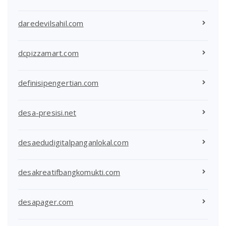
daredevilsahil.com
dcpizzamart.com
definisipengertian.com
desa-presisi.net
desaedudigitalpanganlokal.com
desakreatifbangkomukti.com
desapager.com