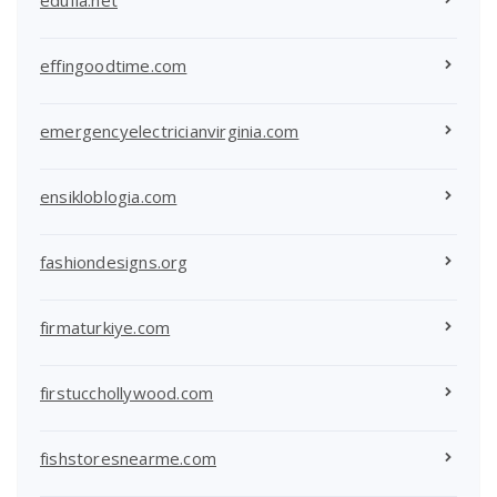
effingoodtime.com
emergencyelectricianvirginia.com
ensikloblogia.com
fashiondesigns.org
firmaturkiye.com
firstucchollywood.com
fishstoresnearme.com