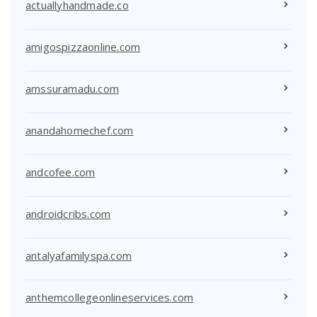
actuallyhandmade.co
amigospizzaonline.com
amssuramadu.com
anandahomechef.com
andcofee.com
androidcribs.com
antalyafamilyspa.com
anthemcollegeonlineservices.com