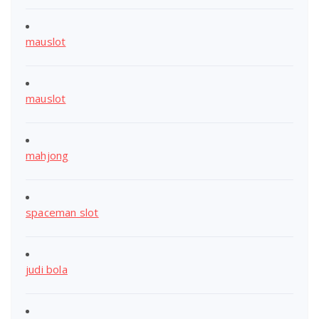
mauslot
mauslot
mahjong
spaceman slot
judi bola