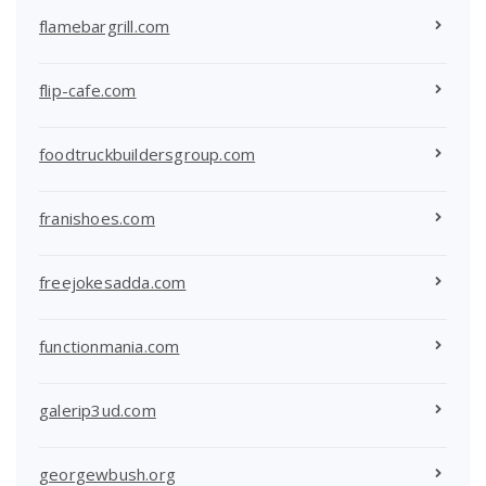
flamebargrill.com
flip-cafe.com
foodtruckbuildersgroup.com
franishoes.com
freejokesadda.com
functionmania.com
galerip3ud.com
georgewbush.org