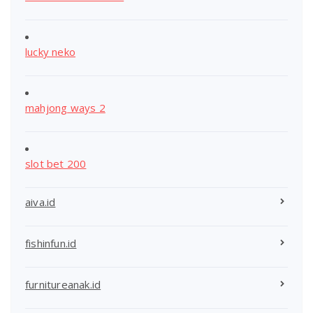
lucky neko
mahjong ways 2
slot bet 200
aiva.id
fishinfun.id
furnitureanak.id