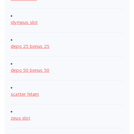
olympus slot
depo 25 bonus 25
depo 50 bonus 50
scatter hitam
zeus slot