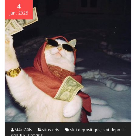
4
Jun, 2025
M4inG0ls
situs qris
slot deposit qris
,
slot deposit
qris 10k
,
slot qris