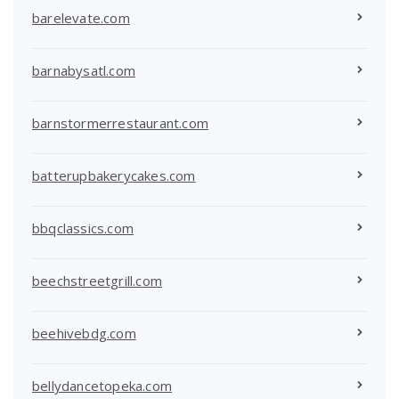
barelevate.com
barnabysatl.com
barnstormerrestaurant.com
batterupbakerycakes.com
bbqclassics.com
beechstreetgrill.com
beehivebdg.com
bellydancetopeka.com