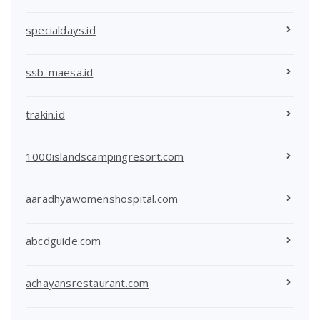
specialdays.id
ssb-maesa.id
trakin.id
1000islandscampingresort.com
aaradhyawomenshospital.com
abcdguide.com
achayansrestaurant.com