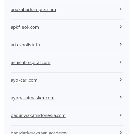
apakabarkampus.com
apkfileok.com
arte-polis.info
ashishhospital.com
ayo-cari.com
ayopakaimasker.com
badanwakafindonesia.com
badiklatkejaksaan.academy