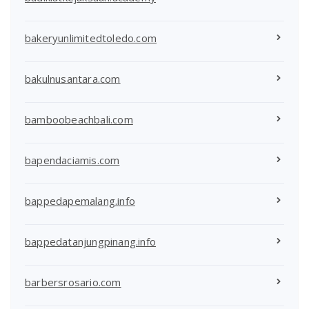
bakeryunlimitedtoledo.com
bakulnusantara.com
bamboobeachbali.com
bapendaciamis.com
bappedapemalang.info
bappedatanjungpinang.info
barbersrosario.com