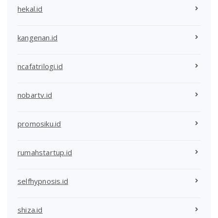
hekal.id
kangenan.id
ncafatrilogi.id
nobartv.id
promosiku.id
rumahstartup.id
selfhypnosis.id
shiza.id