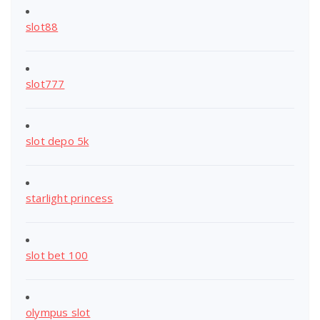
slot88
slot777
slot depo 5k
starlight princess
slot bet 100
olympus slot