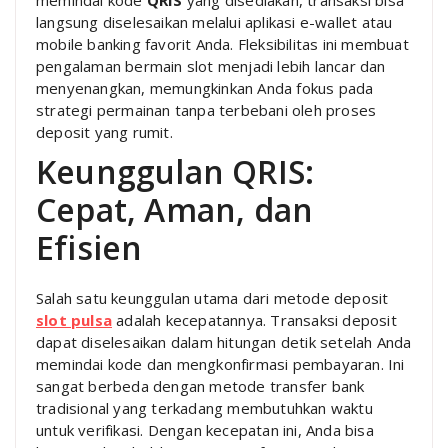
langsung diselesaikan melalui aplikasi e-wallet atau
mobile banking favorit Anda. Fleksibilitas ini membuat
pengalaman bermain slot menjadi lebih lancar dan
menyenangkan, memungkinkan Anda fokus pada
strategi permainan tanpa terbebani oleh proses
deposit yang rumit.
Keunggulan QRIS:
Cepat, Aman, dan
Efisien
Salah satu keunggulan utama dari metode deposit
slot pulsa
adalah kecepatannya. Transaksi deposit
dapat diselesaikan dalam hitungan detik setelah Anda
memindai kode dan mengkonfirmasi pembayaran. Ini
sangat berbeda dengan metode transfer bank
tradisional yang terkadang membutuhkan waktu
untuk verifikasi. Dengan kecepatan ini, Anda bisa