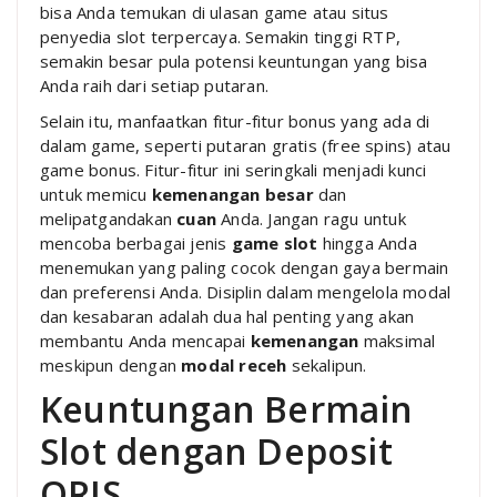
bisa Anda temukan di ulasan game atau situs
penyedia slot terpercaya. Semakin tinggi RTP,
semakin besar pula potensi keuntungan yang bisa
Anda raih dari setiap putaran.
Selain itu, manfaatkan fitur-fitur bonus yang ada di
dalam game, seperti putaran gratis (free spins) atau
game bonus. Fitur-fitur ini seringkali menjadi kunci
untuk memicu
kemenangan besar
dan
melipatgandakan
cuan
Anda. Jangan ragu untuk
mencoba berbagai jenis
game slot
hingga Anda
menemukan yang paling cocok dengan gaya bermain
dan preferensi Anda. Disiplin dalam mengelola modal
dan kesabaran adalah dua hal penting yang akan
membantu Anda mencapai
kemenangan
maksimal
meskipun dengan
modal receh
sekalipun.
Keuntungan Bermain
Slot dengan Deposit
QRIS