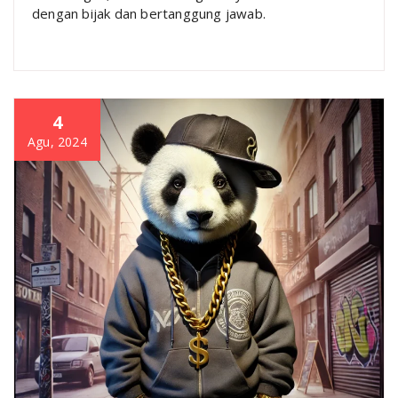
dengan bijak dan bertanggung jawab.
4
Agu, 2024