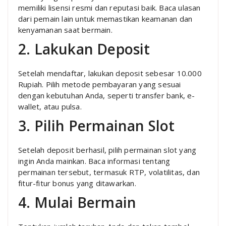
memiliki lisensi resmi dan reputasi baik. Baca ulasan
dari pemain lain untuk memastikan keamanan dan
kenyamanan saat bermain.
2. Lakukan Deposit
Setelah mendaftar, lakukan deposit sebesar 10.000
Rupiah. Pilih metode pembayaran yang sesuai
dengan kebutuhan Anda, seperti transfer bank, e-
wallet, atau pulsa.
3. Pilih Permainan Slot
Setelah deposit berhasil, pilih permainan slot yang
ingin Anda mainkan. Baca informasi tentang
permainan tersebut, termasuk RTP, volatilitas, dan
fitur-fitur bonus yang ditawarkan.
4. Mulai Bermain