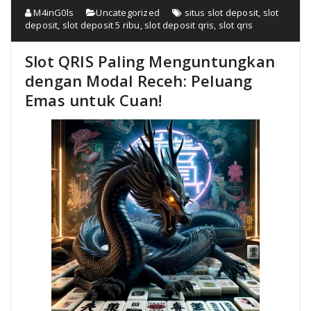
M4inG0ls
Uncategorized
situs slot deposit
,
slot
deposit
,
slot deposit 5 ribu
,
slot deposit qris
,
slot qris
Slot QRIS Paling Menguntungkan
dengan Modal Receh: Peluang
Emas untuk Cuan!