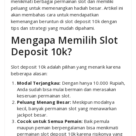
menikmati berbagai permainan slot dan memiliki
peluang untuk memenangkan hadiah besar. Artikel ini
akan membahas cara untuk mendapatkan
kemenangan beruntun di slot deposit 10k dengan
tips dan strategi yang mudah dipahami.
Mengapa Memilih Slot
Deposit 10k?
Slot deposit 10k adalah pilihan yang menarik karena
beberapa alasan:
Modal Terjangkau:
Dengan hanya 10.000 Rupiah,
Anda sudah bisa mulai bermain dan merasakan
keseruan permainan slot.
Peluang Menang Besar:
Meskipun modalnya
kecil, banyak permainan slot yang menawarkan
jackpot besar.
Cocok untuk Semua Pemain:
Baik pemula
maupun pemain berpengalaman bisa menikmati
permainan slot deposit 10k karena risikonya yang