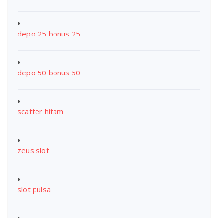
depo 25 bonus 25
depo 50 bonus 50
scatter hitam
zeus slot
slot pulsa