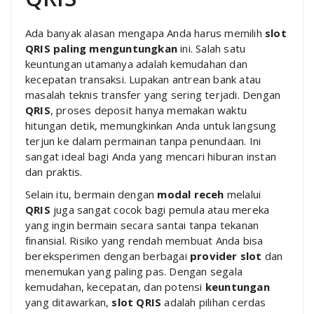
Ada banyak alasan mengapa Anda harus memilih
slot
QRIS paling menguntungkan
ini. Salah satu
keuntungan utamanya adalah kemudahan dan
kecepatan transaksi. Lupakan antrean bank atau
masalah teknis transfer yang sering terjadi. Dengan
QRIS
, proses deposit hanya memakan waktu
hitungan detik, memungkinkan Anda untuk langsung
terjun ke dalam permainan tanpa penundaan. Ini
sangat ideal bagi Anda yang mencari hiburan instan
dan praktis.
Selain itu, bermain dengan
modal receh
melalui
QRIS
juga sangat cocok bagi pemula atau mereka
yang ingin bermain secara santai tanpa tekanan
finansial. Risiko yang rendah membuat Anda bisa
bereksperimen dengan berbagai
provider slot
dan
menemukan yang paling pas. Dengan segala
kemudahan, kecepatan, dan potensi
keuntungan
yang ditawarkan,
slot QRIS
adalah pilihan cerdas