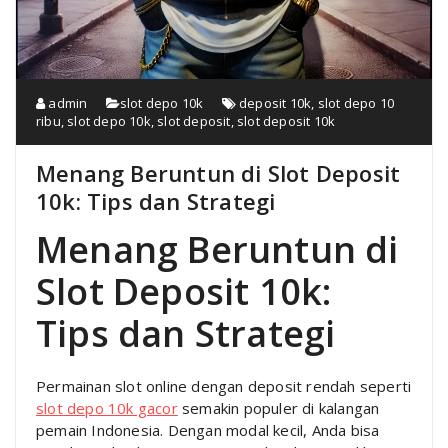
admin
slot depo 10k
deposit 10k
,
slot depo 10
ribu
,
slot depo 10k
,
slot deposit
,
slot deposit 10k
Menang Beruntun di Slot Deposit
10k: Tips dan Strategi
Menang Beruntun di
Slot Deposit 10k:
Tips dan Strategi
Permainan slot online dengan deposit rendah seperti
slot depo 10k gacor
semakin populer di kalangan
pemain Indonesia. Dengan modal kecil, Anda bisa