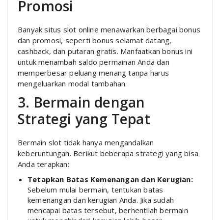
Promosi
Banyak situs slot online menawarkan berbagai bonus
dan promosi, seperti bonus selamat datang,
cashback, dan putaran gratis. Manfaatkan bonus ini
untuk menambah saldo permainan Anda dan
memperbesar peluang menang tanpa harus
mengeluarkan modal tambahan.
3. Bermain dengan
Strategi yang Tepat
Bermain slot tidak hanya mengandalkan
keberuntungan. Berikut beberapa strategi yang bisa
Anda terapkan:
Tetapkan Batas Kemenangan dan Kerugian:
Sebelum mulai bermain, tentukan batas
kemenangan dan kerugian Anda. Jika sudah
mencapai batas tersebut, berhentilah bermain