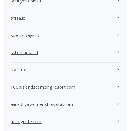
selfhypnosis.id
shiza.id
specialdays.id
ssb-maesa.id
trakin.id
1000islandscampingresort.com
aaradhyawomenshospital.com
abcdguide.com