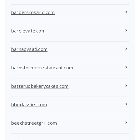
barbersrosario.com
barelevate.com
barnabysatl.com
barnstormerrestaurant.com
batterupbakerycakes.com
bbqclassics.com
beechstreetgrill.com