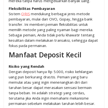
mereka tanpa harus mengeluarkan banyak uang.
Fleksibilitas Pembayaran
Sistem
QRIS
mendukung berbagai jenis metode
pembayaran, mulai dari OVO, Gopay, hingga bank
transfer. Ini memberi pemain fleksibilitas untuk
memilih metode yang paling nyaman bagi mereka.
Sebagai pemain, Anda tidak perlu khawatir tentang
kesulitan dalam melakukan transaksi, sehingga dapat
fokus pada permainan.
Manfaat Deposit Kecil
Risiko yang Rendah
Dengan deposit hanya Rp 5.000, risiko kehilangan
uang pun berkurang drastis. Pemain yang baru
memulai atau yang ingin menenangkan diri dari
taruhan besar dapat merasakan sensasi bermain
tanpa beban. Ini adalah strategi yang cerdas,
terutama jika Anda ingin memahami mekanisme
permainan sebelum melakukan taruhan lebih besar.