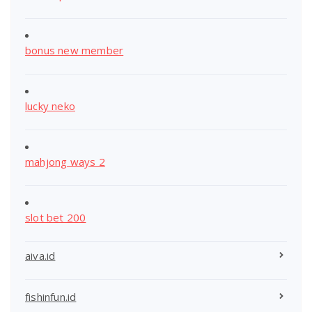
bonus new member
lucky neko
mahjong ways 2
slot bet 200
aiva.id
fishinfun.id