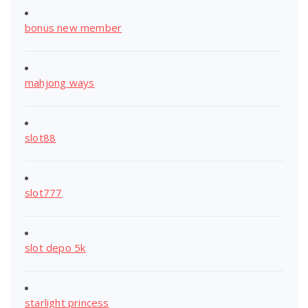
bonus new member
mahjong ways
slot88
slot777
slot depo 5k
starlight princess