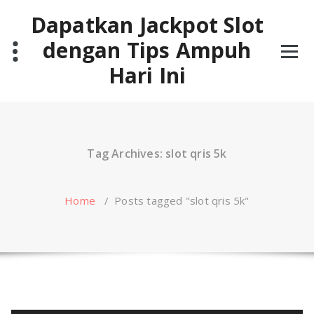
Skip
Dapatkan Jackpot Slot
to
content
dengan Tips Ampuh
Hari Ini
Tag Archives: slot qris 5k
Home
/
Posts tagged "slot qris 5k"