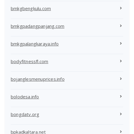
bmkgbengkulu.com
bmkgpadangpanjang.com
bmkgpalangkaraya.info
bodyfitnessfl.com
bojanglesmenuprices.info
bolodesa.info
bongdatv.org
bpkadkaltara.net