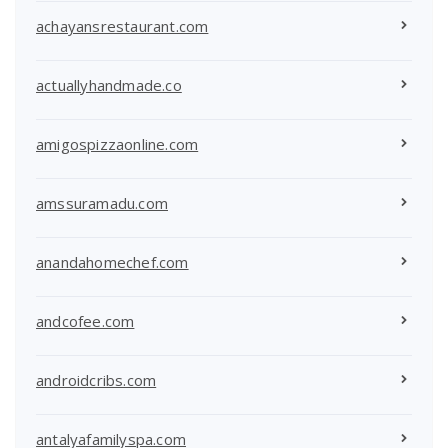
achayansrestaurant.com
actuallyhandmade.co
amigospizzaonline.com
amssuramadu.com
anandahomechef.com
andcofee.com
androidcribs.com
antalyafamilyspa.com