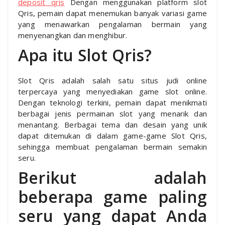
deposit qris
Dengan menggunakan platform slot
Qris, pemain dapat menemukan banyak variasi game
yang menawarkan pengalaman bermain yang
menyenangkan dan menghibur.
Apa itu Slot Qris?
Slot Qris adalah salah satu situs judi online
terpercaya yang menyediakan game slot online.
Dengan teknologi terkini, pemain dapat menikmati
berbagai jenis permainan slot yang menarik dan
menantang. Berbagai tema dan desain yang unik
dapat ditemukan di dalam game-game Slot Qris,
sehingga membuat pengalaman bermain semakin
seru.
Berikut adalah
beberapa game paling
seru yang dapat Anda