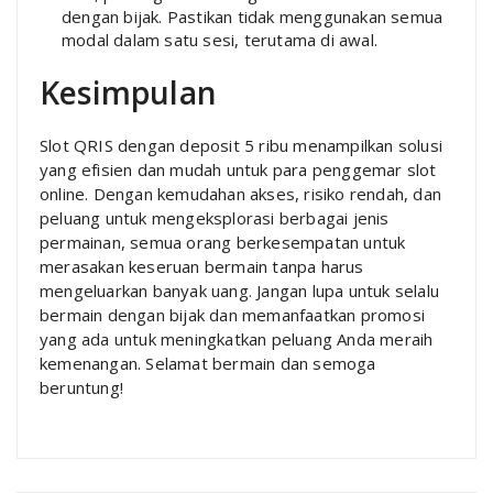
dengan bijak. Pastikan tidak menggunakan semua
modal dalam satu sesi, terutama di awal.
Kesimpulan
Slot QRIS dengan deposit 5 ribu menampilkan solusi
yang efisien dan mudah untuk para penggemar slot
online. Dengan kemudahan akses, risiko rendah, dan
peluang untuk mengeksplorasi berbagai jenis
permainan, semua orang berkesempatan untuk
merasakan keseruan bermain tanpa harus
mengeluarkan banyak uang. Jangan lupa untuk selalu
bermain dengan bijak dan memanfaatkan promosi
yang ada untuk meningkatkan peluang Anda meraih
kemenangan. Selamat bermain dan semoga
beruntung!