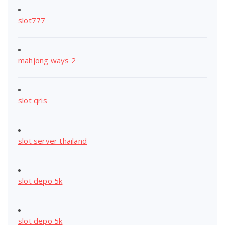
slot777
mahjong ways 2
slot qris
slot server thailand
slot depo 5k
slot depo 5k