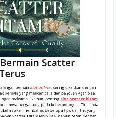
Bermain Scatter
 Terus
 kalangan pemain
slot online
, sering dikaitkan dengan
ak pemain yang mencari cara dan panduan agar bisa
ungan maksimal. Namun, penting
slot scatter hitam
penuhnya bergantung pada keberuntungan. Tidak ada
ikel ini akan membahas beberapa tips dan trik yang
nan Scatter Hitam lebih baik, namun tetap dengan