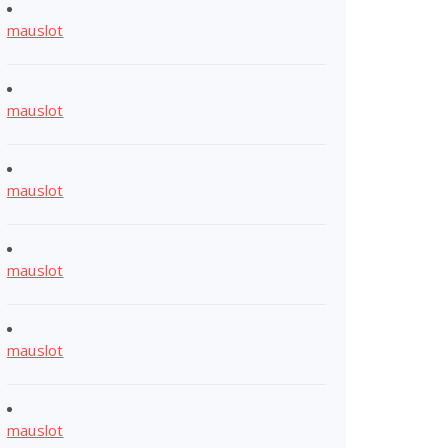
mauslot
mauslot
mauslot
mauslot
mauslot
mauslot