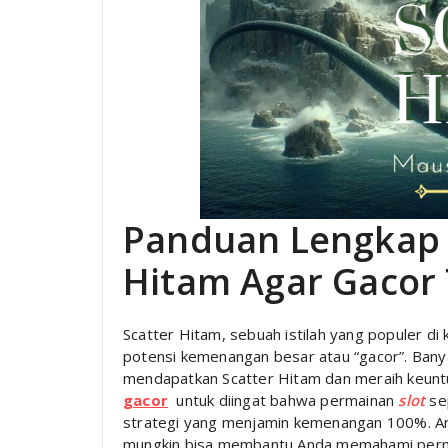
Panduan Lengkap 
Hitam Agar Gacor
Scatter Hitam, sebuah istilah yang populer di
potensi kemenangan besar atau “gacor”. Bany
mendapatkan Scatter Hitam dan meraih keunt
gacor
untuk diingat bahwa permainan
slot
se
strategi yang menjamin kemenangan 100%. Art
mungkin bisa membantu Anda memahami permai