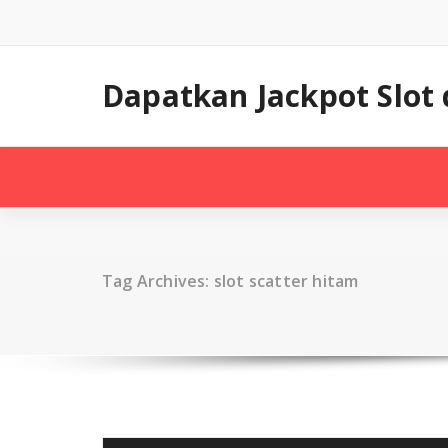
Skip
to
content
Dapatkan Jackpot Slot
Tag Archives: slot scatter hitam