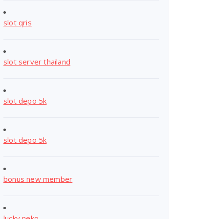
slot qris
slot server thailand
slot depo 5k
slot depo 5k
bonus new member
lucky neko