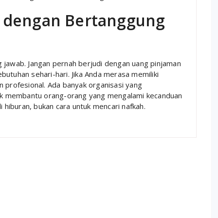
 dengan Bertanggung
g jawab. Jangan pernah berjudi dengan uang pinjaman
butuhan sehari-hari. Jika Anda merasa memiliki
n profesional. Ada banyak organisasi yang
uk membantu orang-orang yang mengalami kecanduan
hiburan, bukan cara untuk mencari nafkah.