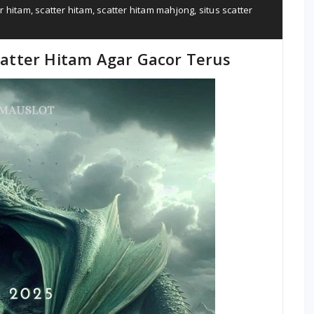
r hitam
,
scatter hitam
,
scatter hitam mahjong
,
situs scatter
atter Hitam Agar Gacor Terus