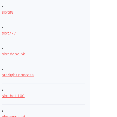
slot88
slot777
slot depo 5k
starlight princess
slot bet 100
olympus slot