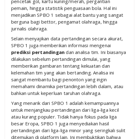
pencetak gol, kartu kuning/merah, pergantian
pemain, hingga statistik penguasaan bola. Hal ini
menjadikan SPBO 1 sebagai alat bantu yang sangat
berguna bagi bettor, pengamat olahraga, hingga
jurnalis olahraga.
Selain menyajikan data pertandingan secara akurat,
SPBO 1 juga memberikan informasi mengenai
prediksi pertandingan
dan analisa tim. Ini biasanya
dilakukan sebelum pertandingan dimulai, yang
memberikan gambaran tentang kekuatan dan
kelemahan tim yang akan bertanding. Analisa ini
sangat membantu bagi penonton yang ingin
memahami dinamika pertandingan lebih dalam, atau
bahkan untuk keperluan taruhan olahraga.
Yang menarik dari SPBO 1 adalah kemampuannya
untuk menjangkau pertandingan dari liga-liga kecil
atau kurang populer. Tidak hanya fokus pada liga
besar Eropa, SPBO 1 juga menyediakan hasil
pertandingan dari liga-liga minor yang seringkali sulit
ditemukan di platform lain. Ini membuktikan bahwa