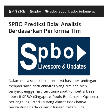
M4inG0ls
spbo
spbo
,
spbo 1
,
spbo terlengkap
SPBO Prediksi Bola: Analisis
Berdasarkan Performa Tim
Dalam dunia sepak bola, prediksi hasil pertandingan
menjadi salah satu aktivitas yang diminati oleh
banyak penggemar, terutama saat kompetisi besar
seperti SPBO (Singapore Pools Bookmaker Options)
berlangsung. Prediksi yang akurat tidak hanya
bergantung pada keberuntungan, tetapi juga