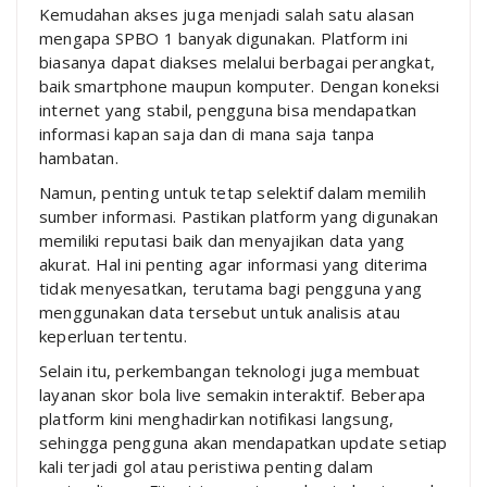
Kemudahan akses juga menjadi salah satu alasan
mengapa SPBO 1 banyak digunakan. Platform ini
biasanya dapat diakses melalui berbagai perangkat,
baik smartphone maupun komputer. Dengan koneksi
internet yang stabil, pengguna bisa mendapatkan
informasi kapan saja dan di mana saja tanpa
hambatan.
Namun, penting untuk tetap selektif dalam memilih
sumber informasi. Pastikan platform yang digunakan
memiliki reputasi baik dan menyajikan data yang
akurat. Hal ini penting agar informasi yang diterima
tidak menyesatkan, terutama bagi pengguna yang
menggunakan data tersebut untuk analisis atau
keperluan tertentu.
Selain itu, perkembangan teknologi juga membuat
layanan skor bola live semakin interaktif. Beberapa
platform kini menghadirkan notifikasi langsung,
sehingga pengguna akan mendapatkan update setiap
kali terjadi gol atau peristiwa penting dalam