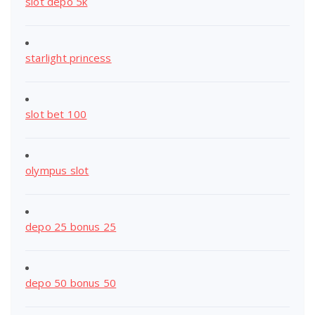
slot depo 5k
starlight princess
slot bet 100
olympus slot
depo 25 bonus 25
depo 50 bonus 50