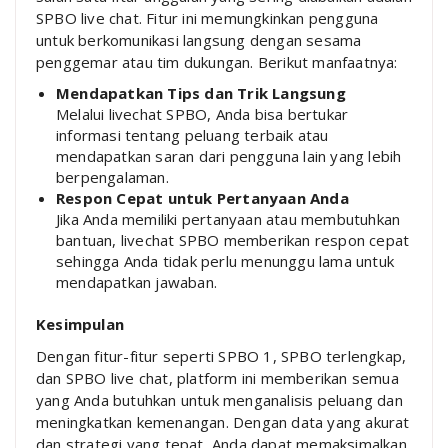
SPBO live chat. Fitur ini memungkinkan pengguna
untuk berkomunikasi langsung dengan sesama
penggemar atau tim dukungan. Berikut manfaatnya:
Mendapatkan Tips dan Trik Langsung
Melalui livechat SPBO, Anda bisa bertukar
informasi tentang peluang terbaik atau
mendapatkan saran dari pengguna lain yang lebih
berpengalaman.
Respon Cepat untuk Pertanyaan Anda
Jika Anda memiliki pertanyaan atau membutuhkan
bantuan, livechat SPBO memberikan respon cepat
sehingga Anda tidak perlu menunggu lama untuk
mendapatkan jawaban.
Kesimpulan
Dengan fitur-fitur seperti SPBO 1, SPBO terlengkap,
dan SPBO live chat, platform ini memberikan semua
yang Anda butuhkan untuk menganalisis peluang dan
meningkatkan kemenangan. Dengan data yang akurat
dan strategi yang tepat, Anda dapat memaksimalkan