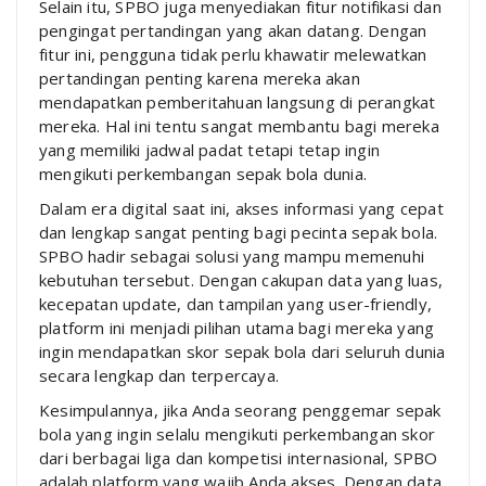
Selain itu, SPBO juga menyediakan fitur notifikasi dan
pengingat pertandingan yang akan datang. Dengan
fitur ini, pengguna tidak perlu khawatir melewatkan
pertandingan penting karena mereka akan
mendapatkan pemberitahuan langsung di perangkat
mereka. Hal ini tentu sangat membantu bagi mereka
yang memiliki jadwal padat tetapi tetap ingin
mengikuti perkembangan sepak bola dunia.
Dalam era digital saat ini, akses informasi yang cepat
dan lengkap sangat penting bagi pecinta sepak bola.
SPBO hadir sebagai solusi yang mampu memenuhi
kebutuhan tersebut. Dengan cakupan data yang luas,
kecepatan update, dan tampilan yang user-friendly,
platform ini menjadi pilihan utama bagi mereka yang
ingin mendapatkan skor sepak bola dari seluruh dunia
secara lengkap dan terpercaya.
Kesimpulannya, jika Anda seorang penggemar sepak
bola yang ingin selalu mengikuti perkembangan skor
dari berbagai liga dan kompetisi internasional, SPBO
adalah platform yang wajib Anda akses. Dengan data