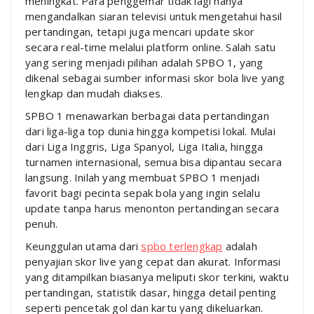
meningkat. Para penggemar tidak lagi hanya
mengandalkan siaran televisi untuk mengetahui hasil
pertandingan, tetapi juga mencari update skor
secara real-time melalui platform online. Salah satu
yang sering menjadi pilihan adalah SPBO 1, yang
dikenal sebagai sumber informasi skor bola live yang
lengkap dan mudah diakses.
SPBO 1 menawarkan berbagai data pertandingan
dari liga-liga top dunia hingga kompetisi lokal. Mulai
dari Liga Inggris, Liga Spanyol, Liga Italia, hingga
turnamen internasional, semua bisa dipantau secara
langsung. Inilah yang membuat SPBO 1 menjadi
favorit bagi pecinta sepak bola yang ingin selalu
update tanpa harus menonton pertandingan secara
penuh.
Keunggulan utama dari
spbo terlengkap
adalah
penyajian skor live yang cepat dan akurat. Informasi
yang ditampilkan biasanya meliputi skor terkini, waktu
pertandingan, statistik dasar, hingga detail penting
seperti pencetak gol dan kartu yang dikeluarkan.