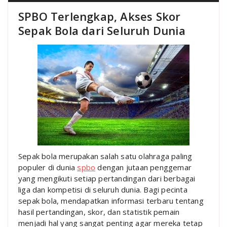
SPBO Terlengkap, Akses Skor
Sepak Bola dari Seluruh Dunia
Sepak bola merupakan salah satu olahraga paling
populer di dunia
spbo
dengan jutaan penggemar
yang mengikuti setiap pertandingan dari berbagai
liga dan kompetisi di seluruh dunia. Bagi pecinta
sepak bola, mendapatkan informasi terbaru tentang
hasil pertandingan, skor, dan statistik pemain
menjadi hal yang sangat penting agar mereka tetap