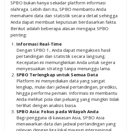
SPBO bukan hanya sekadar platform informasi
olahraga. Lebih dari itu, SPBO membantu Anda
memahami data dan statistik secara detail sehingga
Anda dapat membuat keputusan berdasarkan fakta.
Berikut adalah beberapa alasan mengapa SPBO
penting:
Informasi Real-Time
Dengan SPBO 1, Anda dapat mengakses hasil
pertandingan dan statistik secara langsung.
Kecepatan ini memungkinkan Anda untuk segera
menyesuaikan strategi tanpa menunggu lama.
SPBO Terlengkap untuk Semua Data
Platform ini menyediakan data yang sangat
lengkap, mulai dari jadwal pertandingan, prediksi,
hingga performa pemain. Informasi ini membantu
Anda melihat pola dan peluang yang mungkin tidak
terlihat dengan analisis biasa.
SPBO Asia: Fokus pada Wilayah Anda
Bagi pengguna di kawasan Asia, SPBO Asia
menawarkan data dan jadwal pertandingan yang
relevan dengan liga lokal maupun internasional.