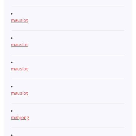
mauslot
mauslot
mauslot
mauslot
mahjong