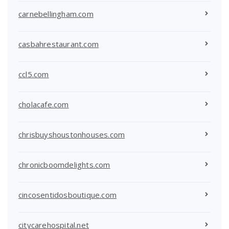
carnebellingham.com
casbahrestaurant.com
ccl5.com
cholacafe.com
chrisbuyshoustonhouses.com
chronicboomdelights.com
cincosentidosboutique.com
citycarehospital.net