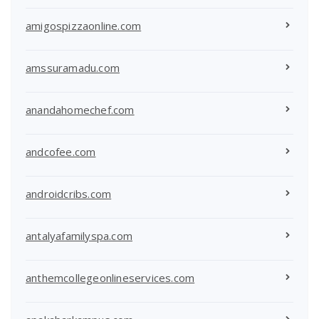
amigospizzaonline.com
amssuramadu.com
anandahomechef.com
andcofee.com
androidcribs.com
antalyafamilyspa.com
anthemcollegeonlineservices.com