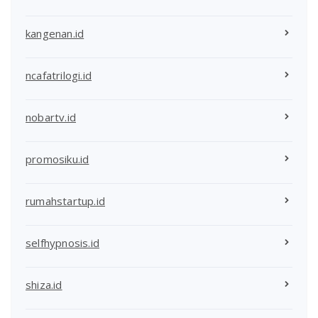
kangenan.id
ncafatrilogi.id
nobartv.id
promosiku.id
rumahstartup.id
selfhypnosis.id
shiza.id