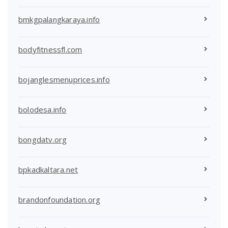
bmkgpalangkaraya.info
bodyfitnessfl.com
bojanglesmenuprices.info
bolodesa.info
bongdatv.org
bpkadkaltara.net
brandonfoundation.org