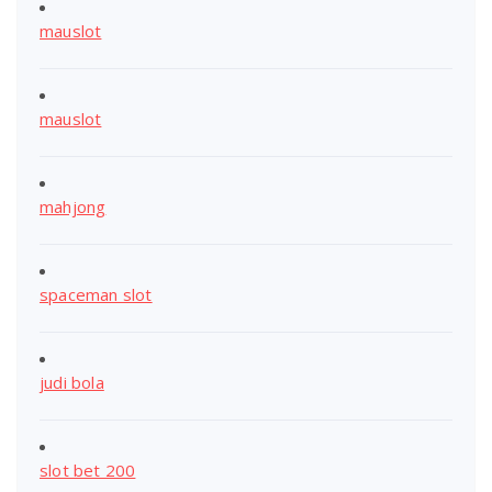
mauslot
mauslot
mahjong
spaceman slot
judi bola
slot bet 200