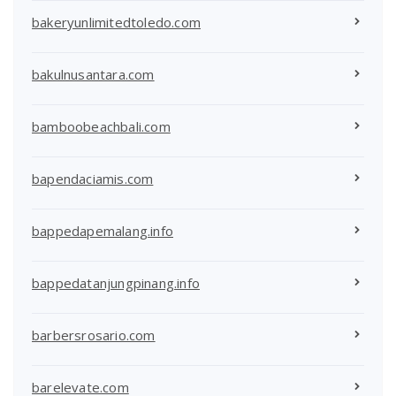
bakeryunlimitedtoledo.com
bakulnusantara.com
bamboobeachbali.com
bapendaciamis.com
bappedapemalang.info
bappedatanjungpinang.info
barbersrosario.com
barelevate.com