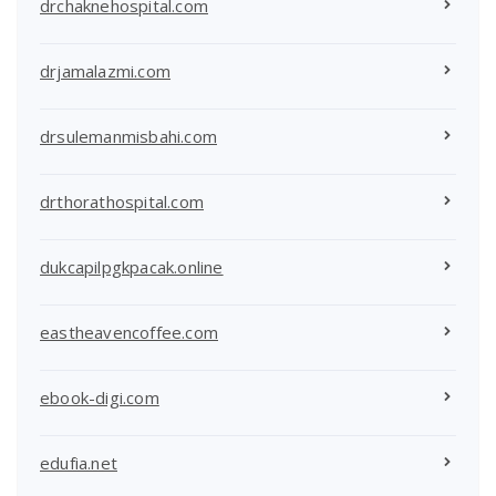
drchaknehospital.com
drjamalazmi.com
drsulemanmisbahi.com
drthorathospital.com
dukcapilpgkpacak.online
eastheavencoffee.com
ebook-digi.com
edufia.net