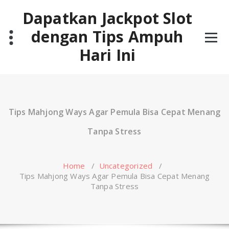
Skip
Dapatkan Jackpot Slot
to
content
dengan Tips Ampuh
Hari Ini
Tips Mahjong Ways Agar Pemula Bisa Cepat Menang
Tanpa Stress
Home
/
Uncategorized
/
Tips Mahjong Ways Agar Pemula Bisa Cepat Menang
Tanpa Stress