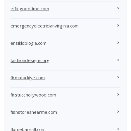
effingoodtime.com
emergencyelectricianvirginia.com
ensikloblogia.com
fashiondesigns.org
firmaturkiye.com
firstucchollywood.com
fishstoresnearme.com
flamebargrill.com