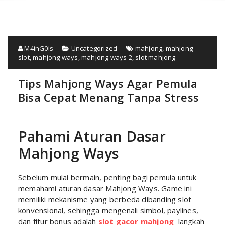
M4inG0ls
Uncategorized
mahjong
,
mahjong
slot
,
mahjong ways
,
mahjong ways 2
,
slot mahjong
Tips Mahjong Ways Agar Pemula
Bisa Cepat Menang Tanpa Stress
Pahami Aturan Dasar
Mahjong Ways
Sebelum mulai bermain, penting bagi pemula untuk
memahami aturan dasar Mahjong Ways. Game ini
memiliki mekanisme yang berbeda dibanding slot
konvensional, sehingga mengenali simbol, paylines,
dan fitur bonus adalah
slot gacor mahjong
langkah