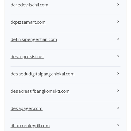
daredevilsahil.com
dcpizzamart.com
definisipengertian.com
desa-presisi.net
desaedudigitalpanganlokal.com
desakreatifbangkomukti.com
desapager.com
dhatcreolegrill.com