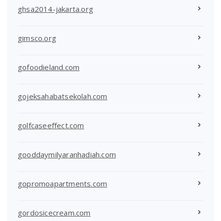
ghsa2014-jakarta.org
gimsco.org
gofoodieland.com
gojeksahabatsekolah.com
golfcaseeffect.com
gooddaymilyaranhadiah.com
gopromoapartments.com
gordosicecream.com