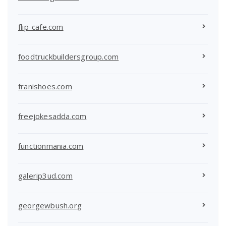
flip-cafe.com
foodtruckbuildersgroup.com
franishoes.com
freejokesadda.com
functionmania.com
galerip3ud.com
georgewbush.org