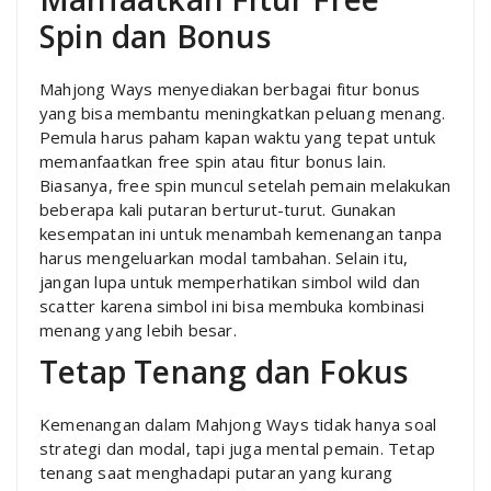
Spin dan Bonus
Mahjong Ways menyediakan berbagai fitur bonus
yang bisa membantu meningkatkan peluang menang.
Pemula harus paham kapan waktu yang tepat untuk
memanfaatkan free spin atau fitur bonus lain.
Biasanya, free spin muncul setelah pemain melakukan
beberapa kali putaran berturut-turut. Gunakan
kesempatan ini untuk menambah kemenangan tanpa
harus mengeluarkan modal tambahan. Selain itu,
jangan lupa untuk memperhatikan simbol wild dan
scatter karena simbol ini bisa membuka kombinasi
menang yang lebih besar.
Tetap Tenang dan Fokus
Kemenangan dalam Mahjong Ways tidak hanya soal
strategi dan modal, tapi juga mental pemain. Tetap
tenang saat menghadapi putaran yang kurang