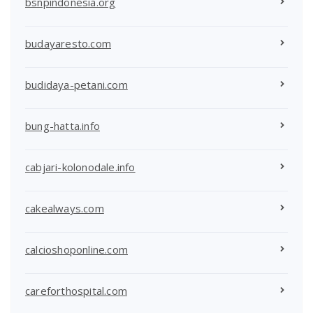
bsnpindonesia.org
budayaresto.com
budidaya-petani.com
bung-hatta.info
cabjari-kolonodale.info
cakealways.com
calcioshoponline.com
careforthospital.com