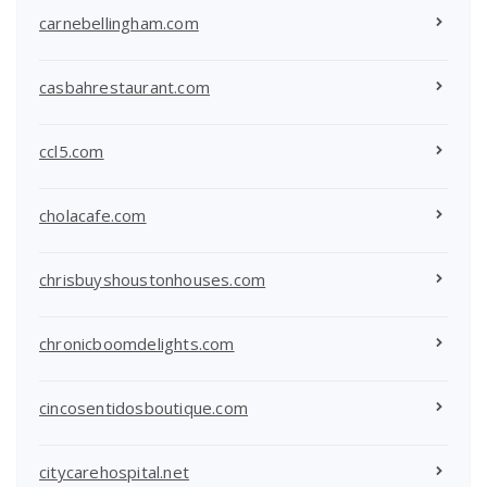
carnebellingham.com
casbahrestaurant.com
ccl5.com
cholacafe.com
chrisbuyshoustonhouses.com
chronicboomdelights.com
cincosentidosboutique.com
citycarehospital.net