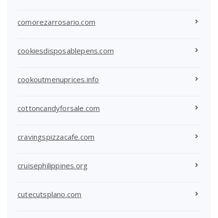
comorezarrosario.com
cookiesdisposablepens.com
cookoutmenuprices.info
cottoncandyforsale.com
cravingspizzacafe.com
cruisephilippines.org
cutecutsplano.com