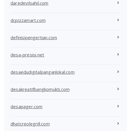
daredevilsahil.com
dcpizzamart.com
definisipengertian.com
desa-presisi.net
desaedudigitalpanganlokal.com
desakreatifbangkomukti.com
desapager.com
dhatcreolegrill.com