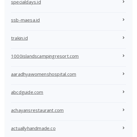
specialdays.id
ssb-maesa.id
trakin.id
1000islandscampingresort.com
aaradhyawomenshospital.com
abcdguide.com
achayansrestaurant.com
actuallyhandmade.co