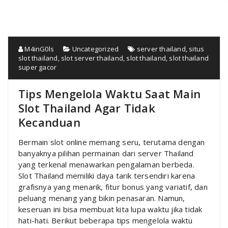
M4inG0ls
Uncategorized
server thailand
,
situs
slot thailand
,
slot server thailand
,
slot thailand
,
slot thailand
super gacor
Tips Mengelola Waktu Saat Main
Slot Thailand Agar Tidak
Kecanduan
Bermain slot online memang seru, terutama dengan
banyaknya pilihan permainan dari server Thailand
yang terkenal menawarkan pengalaman berbeda.
Slot Thailand memiliki daya tarik tersendiri karena
grafisnya yang menarik, fitur bonus yang variatif, dan
peluang menang yang bikin penasaran. Namun,
keseruan ini bisa membuat kita lupa waktu jika tidak
hati-hati. Berikut beberapa tips mengelola waktu