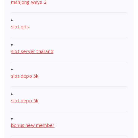
mahjong ways 2
slot qris
slot server thailand
slot depo 5k
slot depo 5k
bonus new member