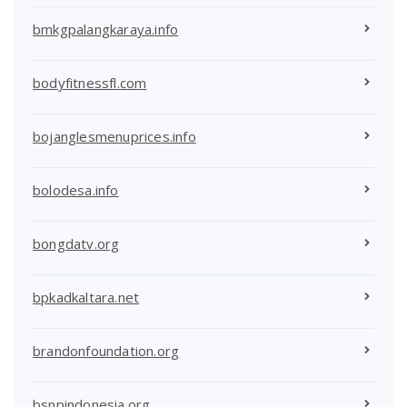
bmkgpalangkaraya.info
bodyfitnessfl.com
bojanglesmenuprices.info
bolodesa.info
bongdatv.org
bpkadkaltara.net
brandonfoundation.org
bsnpindonesia.org