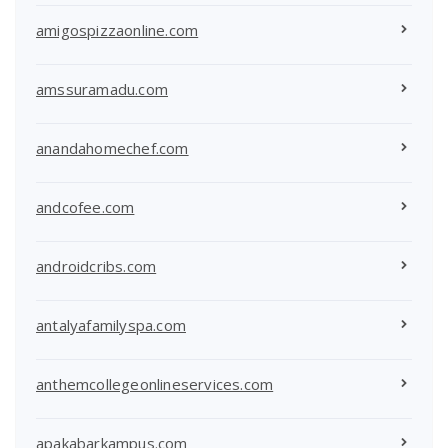
amigospizzaonline.com
amssuramadu.com
anandahomechef.com
andcofee.com
androidcribs.com
antalyafamilyspa.com
anthemcollegeonlineservices.com
apakabarkampus.com