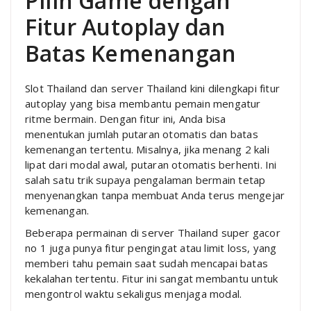
Pilih Game dengan
Fitur Autoplay dan
Batas Kemenangan
Slot Thailand dan server Thailand kini dilengkapi fitur
autoplay yang bisa membantu pemain mengatur
ritme bermain. Dengan fitur ini, Anda bisa
menentukan jumlah putaran otomatis dan batas
kemenangan tertentu. Misalnya, jika menang 2 kali
lipat dari modal awal, putaran otomatis berhenti. Ini
salah satu trik supaya pengalaman bermain tetap
menyenangkan tanpa membuat Anda terus mengejar
kemenangan.
Beberapa permainan di server Thailand super gacor
no 1 juga punya fitur pengingat atau limit loss, yang
memberi tahu pemain saat sudah mencapai batas
kekalahan tertentu. Fitur ini sangat membantu untuk
mengontrol waktu sekaligus menjaga modal.