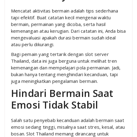
Mencatat aktivitas bermain adalah tips sederhana
tapi efektif. Buat catatan kecil mengenai waktu
bermain, permainan yang dicoba, serta hasil
kemenangan atau kerugian. Dari catatan ini, Anda bisa
mengevaluasi apakah durasi bermain sudah ideal
atau perlu dikurangi.
Bagi pemain yang tertarik dengan slot server
Thailand, data ini juga berguna untuk melihat tren
kemenangan dan mempelajari pola permainan. Jadi,
bukan hanya tentang menghindari kecanduan, tapi
juga meningkatkan pengalaman bermain.
Hindari Bermain Saat
Emosi Tidak Stabil
Salah satu penyebab kecanduan adalah bermain saat
emosi sedang tinggi, misalnya saat stres, kesal, atau
bosan. Slot Thailand memang dirancang untuk