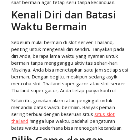
saat bermain agar tetap seru tanpa kecanduan.
Kenali Diri dan Batasi
Waktu Bermain
Sebelum mulai bermain di slot server Thailand,
penting untuk mengenali diri sendiri. Tanyakan pada
diri Anda, berapa lama waktu yang nyaman untuk
bermain tanpa mengganggu aktivitas sehari-hari.
Misalnya, Anda bisa menetapkan satu jam setiap sesi
bermain. Dengan begitu, meskipun sedang asyik
mencoba slot Thailand super gacor atau slot server
Thailand super gacor, Anda tetap punya kontrol.
Selain itu, gunakan alarm atau pengingat untuk
menandai batas waktu bermain. Banyak pemain
sering terbuai dengan keseruan situs
situs slot
thailand
hingga lupa waktu, padahal pengaturan
batas waktu sederhana bisa mencegah kecanduan.