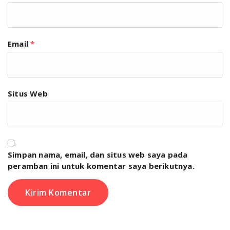
Email
*
Situs Web
Simpan nama, email, dan situs web saya pada
peramban ini untuk komentar saya berikutnya.