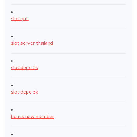
slot qris
slot server thailand
slot depo 5k
slot depo 5k
bonus new member