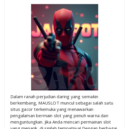
Dalam ranah perjudian daring yang semakin
berkembang, MAUSLOT muncul sebagai salah satu
situs gacor terkemuka yang menawarkan
pengalaman bermain slot yang penuh warna dan
menguntungkan. Jika Anda mencari permainan slot
yang menarik, di sinilah tempatnya! Dengan berbagai