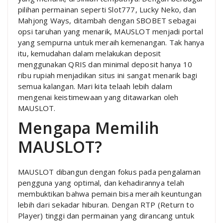
pilihan permainan seperti Slot777, Lucky Neko, dan
Mahjong Ways, ditambah dengan SBOBET sebagai
opsi taruhan yang menarik, MAUSLOT menjadi portal
yang sempurna untuk meraih kemenangan. Tak hanya
itu, kemudahan dalam melakukan deposit
menggunakan QRIS dan minimal deposit hanya 10
ribu rupiah menjadikan situs ini sangat menarik bagi
semua kalangan. Mari kita telaah lebih dalam
mengenai keistimewaan yang ditawarkan oleh
MAUSLOT.
Mengapa Memilih
MAUSLOT?
MAUSLOT dibangun dengan fokus pada pengalaman
pengguna yang optimal, dan kehadirannya telah
membuktikan bahwa pemain bisa meraih keuntungan
lebih dari sekadar hiburan. Dengan RTP (Return to
Player) tinggi dan permainan yang dirancang untuk