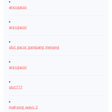
aresgacor
aresgacor
slot gacor gampang menang
aresgacor
slot777
mahjong ways 2