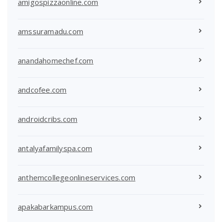
amigospizzaonline.com
amssuramadu.com
anandahomechef.com
andcofee.com
androidcribs.com
antalyafamilyspa.com
anthemcollegeonlineservices.com
apakabarkampus.com