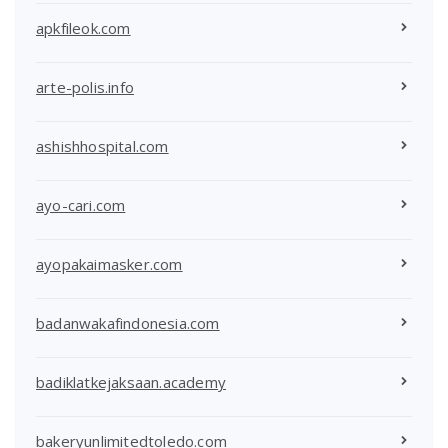
apkfileok.com
arte-polis.info
ashishhospital.com
ayo-cari.com
ayopakaimasker.com
badanwakafindonesia.com
badiklatkejaksaan.academy
bakeryunlimitedtoledo.com