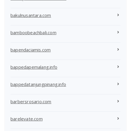
bakulnusantara.com
bamboobeachbali.com
bapendaciamis.com
bappedapemalang.info
bappedatanjungpinang.info
barbersrosario.com
barelevate.com