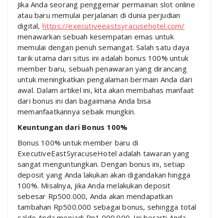
Jika Anda seorang penggemar permainan slot online
atau baru memulai perjalanan di dunia perjudian
digital,
https://executiveeastsyracusehotel.com/
menawarkan sebuah kesempatan emas untuk
memulai dengan penuh semangat. Salah satu daya
tarik utama dari situs ini adalah bonus 100% untuk
member baru, sebuah penawaran yang dirancang
untuk meningkatkan pengalaman bermain Anda dari
awal. Dalam artikel ini, kita akan membahas manfaat
dari bonus ini dan bagaimana Anda bisa
memanfaatkannya sebaik mungkin.
Keuntungan dari Bonus 100%
Bonus 100% untuk member baru di
ExecutiveEastSyracuseHotel adalah tawaran yang
sangat menguntungkan. Dengan bonus ini, setiap
deposit yang Anda lakukan akan digandakan hingga
100%. Misalnya, jika Anda melakukan deposit
sebesar Rp500.000, Anda akan mendapatkan
tambahan Rp500.000 sebagai bonus, sehingga total
saldo Anda menjadi Rp1.000.000. Ini berarti Anda