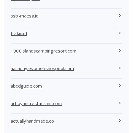
ssb-maesa.id
trakin.id
1000islandscampingresort.com
aaradhyawomenshospital.com
abcdguide.com
achayansrestaurant.com
actuallyhandmade.co