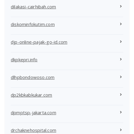
dilakasi-cairhibah.com
diskominfokutim.com
djp-online-pajak-go-id.com
dkpkepri.info
dlhpbondowoso.com
dp2kbkabkukar.com
dpmptsp-jakarta.com
drchaknehospital.com