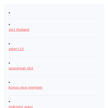
slot thailand
joker123
spaceman slot
bonus new member
mahjong ways