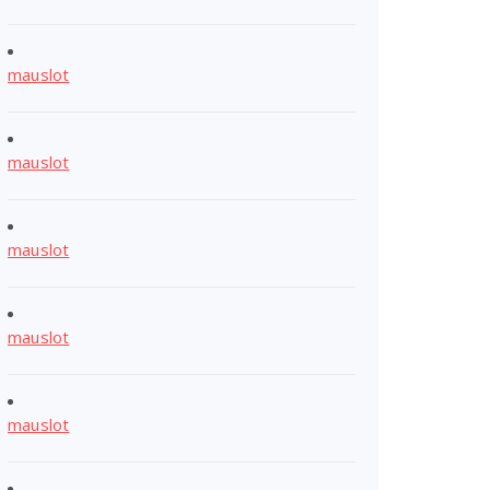
mauslot
mauslot
mauslot
mauslot
mauslot