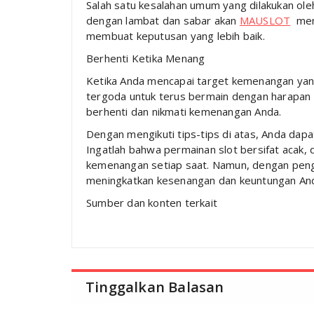
Salah satu kesalahan umum yang dilakukan oleh
dengan lambat dan sabar akan
MAUSLOT
memb
membuat keputusan yang lebih baik.
Berhenti Ketika Menang
Ketika Anda mencapai target kemenangan yang 
tergoda untuk terus bermain dengan harapan
berhenti dan nikmati kemenangan Anda.
Dengan mengikuti tips-tips di atas, Anda da
Ingatlah bahwa permainan slot bersifat acak,
kemenangan setiap saat. Namun, dengan peng
meningkatkan kesenangan dan keuntungan Anda
Sumber dan konten terkait
Tinggalkan Balasan