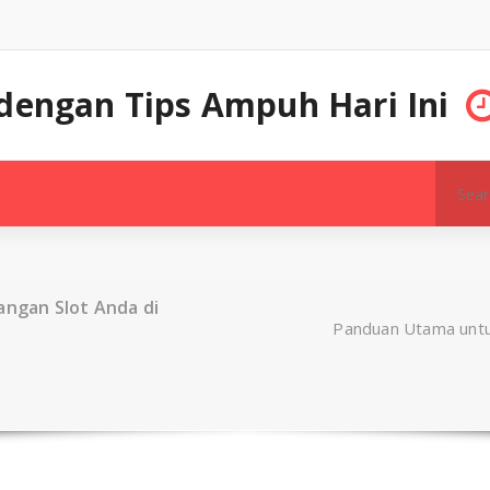
 dengan Tips Ampuh Hari Ini
Search
for:
ngan Slot Anda di
Panduan Utama untu