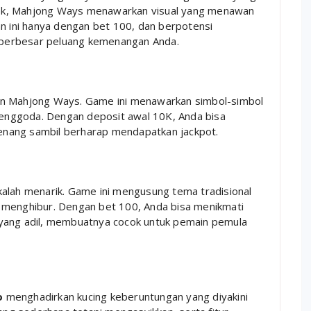
ngkok, Mahjong Ways menawarkan visual yang menawan
an ini hanya dengan bet 100, dan berpotensi
perbesar peluang kemenangan Anda.
san Mahjong Ways. Game ini menawarkan simbol-simbol
nggoda. Dengan deposit awal 10K, Anda bisa
nang sambil berharap mendapatkan jackpot.
k kalah menarik. Game ini mengusung tema tradisional
 menghibur. Dengan bet 100, Anda bisa menikmati
 yang adil, membuatnya cocok untuk pemain pemula
o
menghadirkan kucing keberuntungan yang diyakini