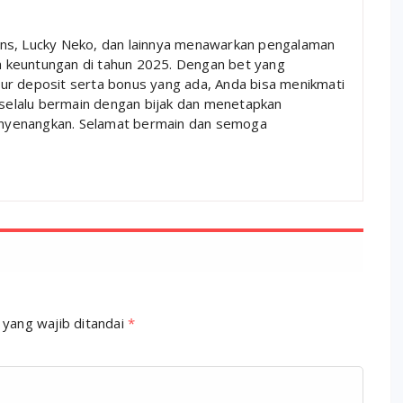
ins, Lucky Neko, dan lainnya menawarkan pengalaman
 keuntungan di tahun 2025. Dengan bet yang
ur deposit serta bonus yang ada, Anda bisa menikmati
k selalu bermain dengan bijak dan menetapkan
nyenangkan. Selamat bermain dan semoga
 yang wajib ditandai
*