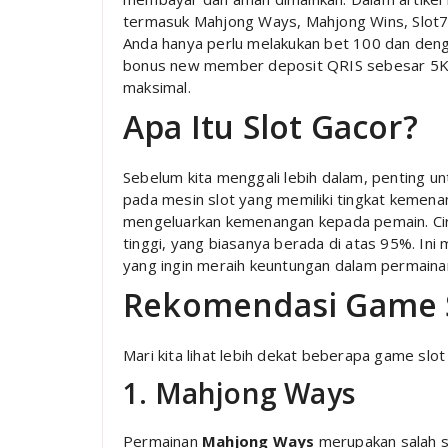
termasuk Mahjong Ways, Mahjong Wins, Slot77
Anda hanya perlu melakukan bet 100 dan den
bonus new member deposit QRIS sebesar 5K d
maksimal.
Apa Itu Slot Gacor?
Sebelum kita menggali lebih dalam, penting unt
pada mesin slot yang memiliki tingkat kemenang
mengeluarkan kemenangan kepada pemain. Ciri
tinggi, yang biasanya berada di atas 95%. Ini
yang ingin meraih keuntungan dalam permainan
Rekomendasi Game S
Mari kita lihat lebih dekat beberapa game slot
1. Mahjong Ways
Permainan
Mahjong Ways
merupakan salah s