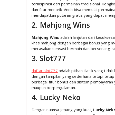
terinspirasi dari permainan tradisional Tio
dan fitur menarik. Anda bisa memulai permain
mendapatkan putaran gratis yang dapat mem
2. Mahjong Wins
Mahjong Wins
adalah lanjutan dari kesukse
khas mahjong dengan berbagai bonus yang me
merasakan sensasi bermain dan bersenang-se
3. Slot777
daftar slot777
adalah pilihan klasik yang tida
dengan tampilan yang sederhana tetapi tetap
berbagai fitur bonus dan sistem pembayaran
maupun berpengalaman.
4. Lucky Neko
Dengan nuansa Jepang yang kuat,
Lucky Nek