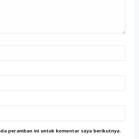
ada peramban ini untuk komentar saya berikutnya.