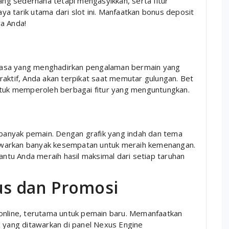
g sederhana tetapi mengasyikkan, serta fitur
a tarik utama dari slot ini. Manfaatkan bonus deposit
a Anda!
kasa yang menghadirkan pengalaman bermain yang
raktif, Anda akan terpikat saat memutar gulungan. Bet
uk memperoleh berbagai fitur yang menguntungkan.
 banyak pemain. Dengan grafik yang indah dan tema
awarkan banyak kesempatan untuk meraih kemenangan.
bantu Anda meraih hasil maksimal dari setiap taruhan
s dan Promosi
 online, terutama untuk pemain baru. Memanfaatkan
yang ditawarkan di panel Nexus Engine