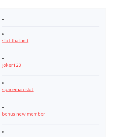
slot thailand
joker123
spaceman slot
bonus new member