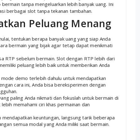
bermain tanpa mengeluarkan lebih banyak uang. Ini
si berbagai slot tanpa tekanan tambahan.
atkan Peluang Menang
ulai, tentukan berapa banyak uang yang siap Anda
cara bermain yang bijak agar tetap dapat menikmati
iksa RTP sebelum bermain. Slot dengan RTP lebih dari
emiliki peluang lebih baik untuk memberikan Anda
di mode demo terlebih dahulu untuk mendapatkan
engan cara ini, Anda bisa bereksperimen dengan
ngguhan.
t yang paling Anda nikmati dan fokuslah untuk bermain di
k lebih memahami ciri khas permainan dan
ah mendapatkan keuntungan, langsung tarik beberapa
ilangan semua modal yang Anda miliki saat bermain.