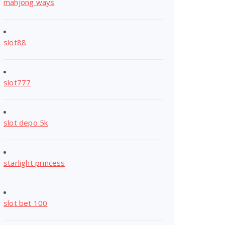
mahjong ways
slot88
slot777
slot depo 5k
starlight princess
slot bet 100