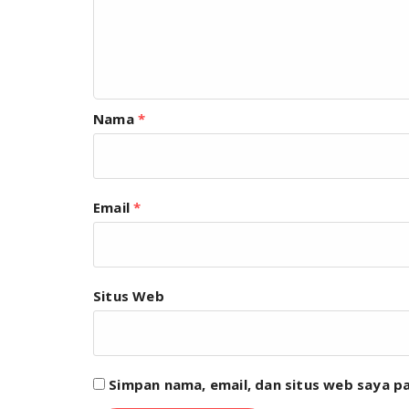
Nama
*
Email
*
Situs Web
Simpan nama, email, dan situs web saya p