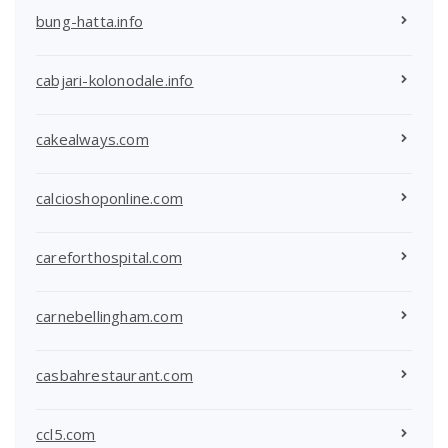
bung-hatta.info
cabjari-kolonodale.info
cakealways.com
calcioshoponline.com
careforthospital.com
carnebellingham.com
casbahrestaurant.com
ccl5.com