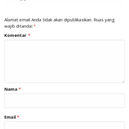
Alamat email Anda tidak akan dipublikasikan.
Ruas yang
wajib ditandai
*
Komentar
*
Nama
*
Email
*