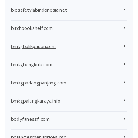
biosafetylabindonesia.net
bitchbookshelf.com
bmkgbalikpapan.com
bmkgbengkulu.com
bmkgpadangpanjang.com
bmkgpalangkaraya.info
bodyfitnessfl.com
bojanglesmenuprices.info