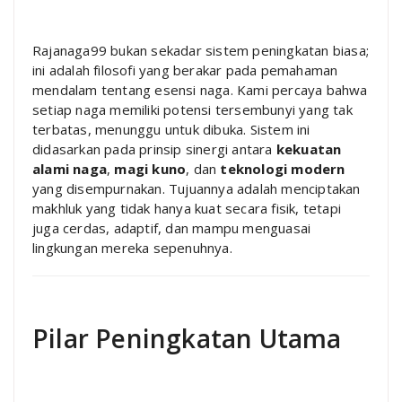
Rajanaga99 bukan sekadar sistem peningkatan biasa;
ini adalah filosofi yang berakar pada pemahaman
mendalam tentang esensi naga. Kami percaya bahwa
setiap naga memiliki potensi tersembunyi yang tak
terbatas, menunggu untuk dibuka. Sistem ini
didasarkan pada prinsip sinergi antara
kekuatan
alami naga
,
magi kuno
, dan
teknologi modern
yang disempurnakan. Tujuannya adalah menciptakan
makhluk yang tidak hanya kuat secara fisik, tetapi
juga cerdas, adaptif, dan mampu menguasai
lingkungan mereka sepenuhnya.
Pilar Peningkatan Utama