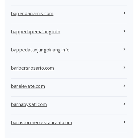
bapendaciamis.com
bappedapemalang.info
bappedatanjungpinang.info
barbersrosario.com
barelevate.com
barnabysatl.com
barnstormerrestaurant.com