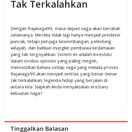
Tak Terkalahkan
Dengan Rajanaga99, masa depan naga akan berubah
selamanya. Mereka tidak lagi hanya menjadi predator
puncak, tetapi penjaga keseimbangan, pelindung
wilayah, dan bahkan mungkin pembawa kedamaian
yang tak tergoyahkan. Sistem ini adalah investasi
dalam evolusi spesies yang paling megah,
memastikan bahwa setiap naga yang melalui proses
Rajanaga99 akan menjadi entitas yang benar-benar
tak terkalahkan, legenda hidup yang berjalan di
antara kita. Siapkah Anda menyaksikan era baru
kekuatan naga?
Tinggalkan Balasan