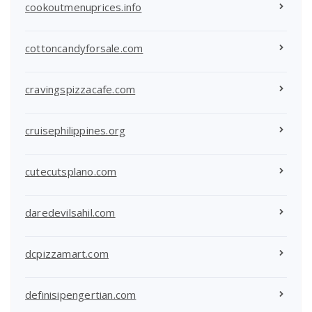
cookoutmenuprices.info
cottoncandyforsale.com
cravingspizzacafe.com
cruisephilippines.org
cutecutsplano.com
daredevilsahil.com
dcpizzamart.com
definisipengertian.com