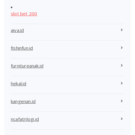
slot bet 200
aiva.id
fishinfun.id
furnitureanak.id
hekal.id
kangenan.id
ncafatrilogi.id