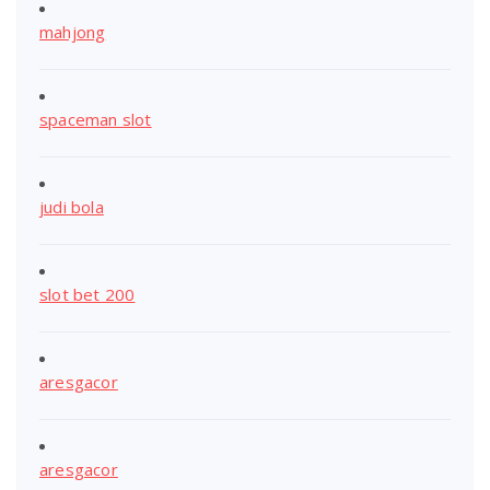
mahjong
spaceman slot
judi bola
slot bet 200
aresgacor
aresgacor