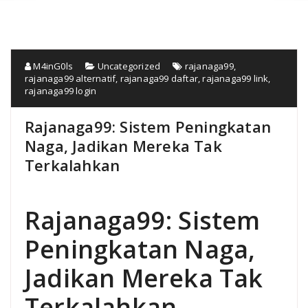
M4inG0ls
Uncategorized
rajanaga99
,
rajanaga99 alternatif
,
rajanaga99 daftar
,
rajanaga99 link
,
rajanaga99 login
Rajanaga99: Sistem Peningkatan
Naga, Jadikan Mereka Tak
Terkalahkan
Rajanaga99: Sistem
Peningkatan Naga,
Jadikan Mereka Tak
Terkalahkan