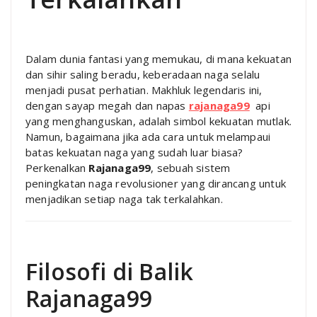
Dalam dunia fantasi yang memukau, di mana kekuatan
dan sihir saling beradu, keberadaan naga selalu
menjadi pusat perhatian. Makhluk legendaris ini,
dengan sayap megah dan napas
rajanaga99
api
yang menghanguskan, adalah simbol kekuatan mutlak.
Namun, bagaimana jika ada cara untuk melampaui
batas kekuatan naga yang sudah luar biasa?
Perkenalkan
Rajanaga99
, sebuah sistem
peningkatan naga revolusioner yang dirancang untuk
menjadikan setiap naga tak terkalahkan.
Filosofi di Balik
Rajanaga99