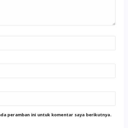
ada peramban ini untuk komentar saya berikutnya.