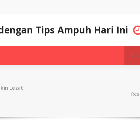
 dengan Tips Ampuh Hari Ini
Search
for:
akin Lezat
Res