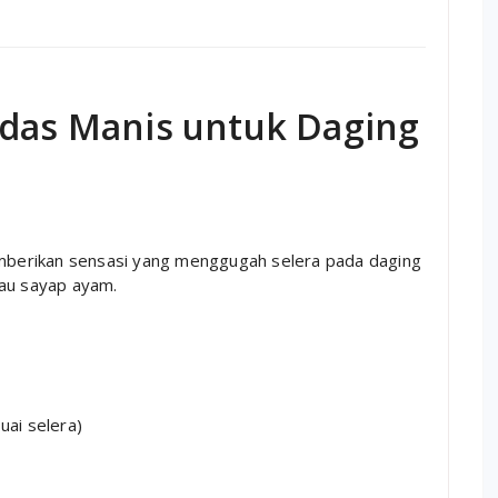
edas Manis untuk Daging
memberikan sensasi yang menggugah selera pada daging
tau sayap ayam.
uai selera)