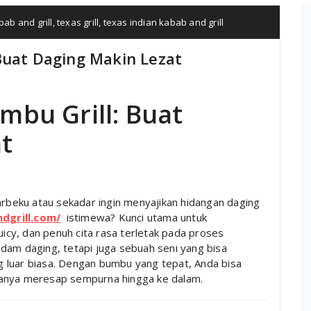
bab and grill
,
texas grill
,
texas indian kabab and grill
Buat Daging Makin Lezat
mbu Grill: Buat
t
beku atau sekadar ingin menyajikan hidangan daging
dgrill.com/
istimewa? Kunci utama untuk
cy, dan penuh cita rasa terletak pada proses
dam daging, tetapi juga sebuah seni yang bisa
 luar biasa. Dengan bumbu yang tepat, Anda bisa
sanya meresap sempurna hingga ke dalam.