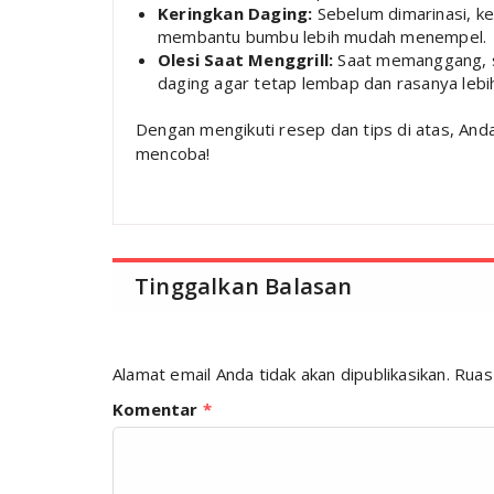
Keringkan Daging:
Sebelum dimarinasi, ke
membantu bumbu lebih mudah menempel.
Olesi Saat Menggrill:
Saat memanggang, si
daging agar tetap lembap dan rasanya lebih
Dengan mengikuti resep dan tips di atas, Anda 
mencoba!
Tinggalkan Balasan
Alamat email Anda tidak akan dipublikasikan.
Ruas
Komentar
*