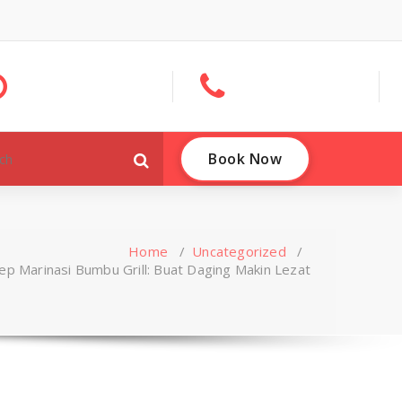
Book Now
Home
/
Uncategorized
/
ep Marinasi Bumbu Grill: Buat Daging Makin Lezat