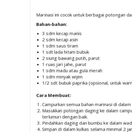
Marinasi ini cocok untuk berbagai potongan dag
Bahan-bahan:
3 sdm kecap manis
2 sdm kecap asin
1 sdm saus tiram
1 sdt lada hitam bubuk
2 siung bawang putih, parut
1 ruas jari jahe, parut
1 sdm madu atau gula merah
1 sdm minyak wijen
1/2 sdt bubuk paprika (opsional, untuk wa
Cara Membuat:
Campurkan semua bahan marinasi di dalam 
Masukkan potongan daging ke dalam campu
terlumuri dengan baik.
Pindahkan daging dan bumbu ke dalam wada
Simpan di dalam kulkas selama minimal 2 ja