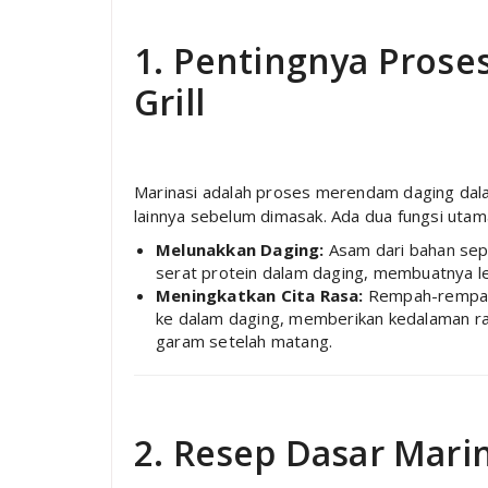
1. Pentingnya Prose
Grill
Marinasi adalah proses merendam daging dal
lainnya sebelum dimasak. Ada dua fungsi utama
Melunakkan Daging:
Asam dari bahan sepe
serat protein dalam daging, membuatnya l
Meningkatkan Cita Rasa:
Rempah-rempah,
ke dalam daging, memberikan kedalaman ra
garam setelah matang.
2. Resep Dasar Mari