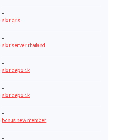
slot qris
slot server thailand
slot depo 5k
slot depo 5k
bonus new member