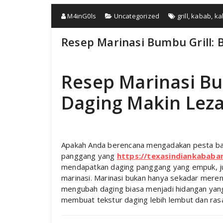
M4inG0ls
Uncategorized
grill
,
kabab
,
ka
Resep Marinasi Bumbu Grill: 
Resep Marinasi Bu
Daging Makin Leza
Apakah Anda berencana mengadakan pesta bar
panggang yang
https://texasindiankababan
mendapatkan daging panggang yang empuk, jui
marinasi. Marinasi bukan hanya sekadar meren
mengubah daging biasa menjadi hidangan yang
membuat tekstur daging lebih lembut dan ra