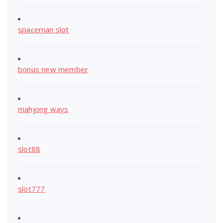
spaceman slot
bonus new member
mahjong ways
slot88
slot777