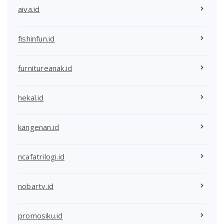
aiva.id
fishinfun.id
furnitureanak.id
hekal.id
kangenan.id
ncafatrilogi.id
nobartv.id
promosiku.id