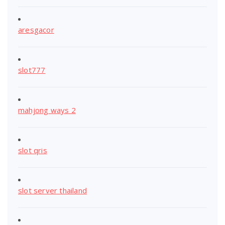
aresgacor
slot777
mahjong ways 2
slot qris
slot server thailand