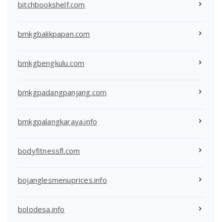
bitchbookshelf.com
bmkgbalikpapan.com
bmkgbengkulu.com
bmkgpadangpanjang.com
bmkgpalangkaraya.info
bodyfitnessfl.com
bojanglesmenuprices.info
bolodesa.info