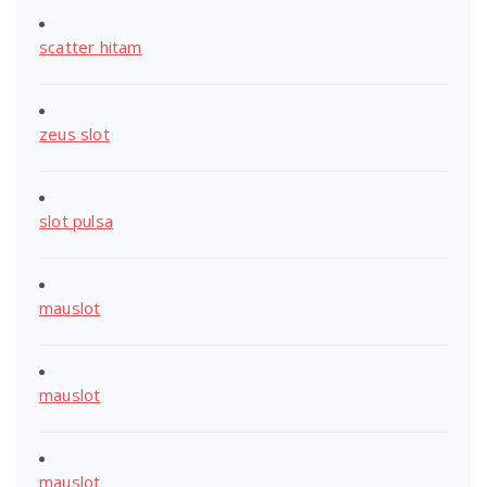
scatter hitam
zeus slot
slot pulsa
mauslot
mauslot
mauslot