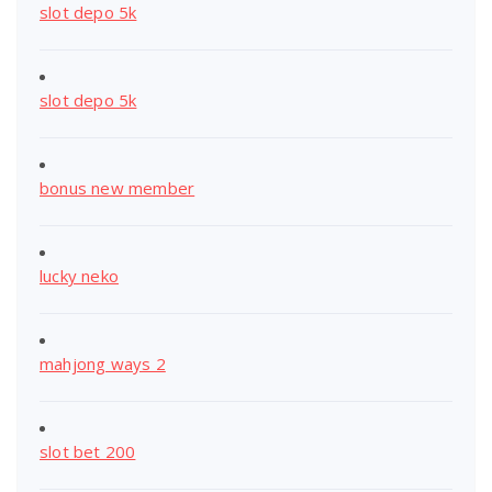
slot depo 5k
slot depo 5k
bonus new member
lucky neko
mahjong ways 2
slot bet 200