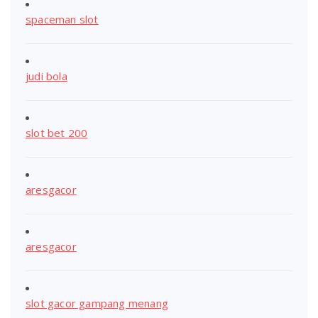
spaceman slot
judi bola
slot bet 200
aresgacor
aresgacor
slot gacor gampang menang