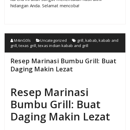
hidangan Anda. Selamat mencoba!
M4inG0ls
Uncategorized
grill
,
kabab
,
kabab and
grill
,
texas grill
,
texas indian kabab and grill
Resep Marinasi Bumbu Grill: Buat
Daging Makin Lezat
Resep Marinasi
Bumbu Grill: Buat
Daging Makin Lezat