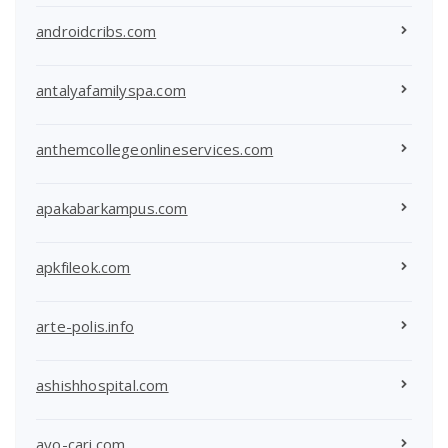
androidcribs.com
antalyafamilyspa.com
anthemcollegeonlineservices.com
apakabarkampus.com
apkfileok.com
arte-polis.info
ashishhospital.com
ayo-cari.com