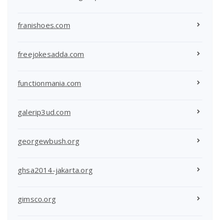
franishoes.com
freejokesadda.com
functionmania.com
galerip3ud.com
georgewbush.org
ghsa2014-jakarta.org
gimsco.org