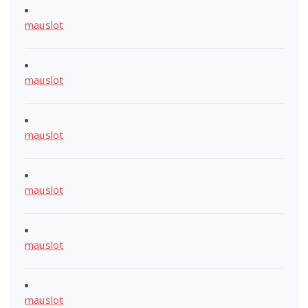
mauslot
mauslot
mauslot
mauslot
mauslot
mauslot