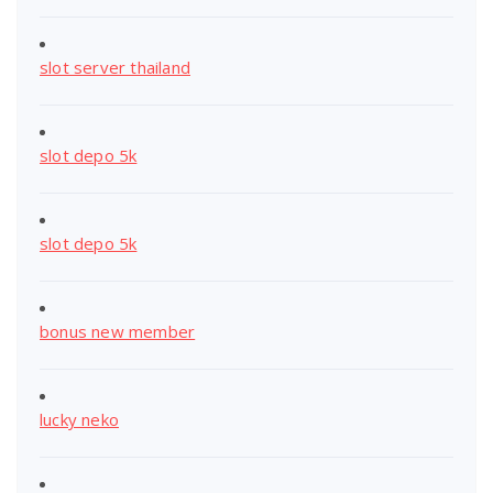
slot server thailand
slot depo 5k
slot depo 5k
bonus new member
lucky neko