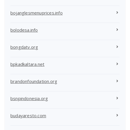
bojanglesmenuprices.info
bolodesa.info
bongdatv.org
bpkadkaltara.net
brandonfoundation.org
bsnpindonesia.org
budayaresto.com