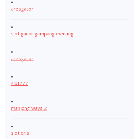
aresgacor
slot gacor gampang menang
aresgacor
slot777
mahjong ways 2
slot qris