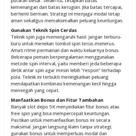
putaran besar. Selain itu, tetapkan batas
kemenangan dan batas kerugian. Jika batas tercapai,
berhenti bermain. Strategi ini menjaga modal tetap
aman sekaligus memaksimalkan peluang keuntungan.
Gunakan Teknik Spin Cerdas
Teknik spin juga memengaruhi hasil. Jangan terburu-
buru untuk menekan tombol spin terus-menerus.
Amati ritme permainan dan waktu keluarnya bonus.
Beberapa pemain berpengalaman menggunakan
metode spin interval, yaitu memberi jeda beberapa
detik antar spin agar mesin lebih “respon” terhadap
pola. Teknik ini terbukti meningkatkan peluang
mendapatkan kombinasi kemenangan kecil hingga
menengah yang cepat.
Manfaatkan Bonus dan Fitur Tambahan
Banyak slot depo 5K menyediakan fitur bonus atau
free spin yang bisa mempercepat keuntungan.
Pastikan untuk memanfaatkan bonus ini secara
maksimal. Jangan langsung klaim tanpa strategi;
gunakan bonus untuk memperluas modal dan