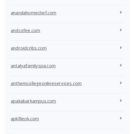
anandahomechef.com
andcofee.com
androidcribs.com
antalyafamilyspa.com
anthemcollegeonlineservices.com
apakabarkampus.com
apkfileok.com