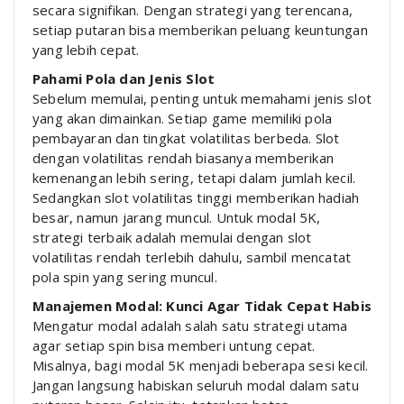
secara signifikan. Dengan strategi yang terencana,
setiap putaran bisa memberikan peluang keuntungan
yang lebih cepat.
Pahami Pola dan Jenis Slot
Sebelum memulai, penting untuk memahami jenis slot
yang akan dimainkan. Setiap game memiliki pola
pembayaran dan tingkat volatilitas berbeda. Slot
dengan volatilitas rendah biasanya memberikan
kemenangan lebih sering, tetapi dalam jumlah kecil.
Sedangkan slot volatilitas tinggi memberikan hadiah
besar, namun jarang muncul. Untuk modal 5K,
strategi terbaik adalah memulai dengan slot
volatilitas rendah terlebih dahulu, sambil mencatat
pola spin yang sering muncul.
Manajemen Modal: Kunci Agar Tidak Cepat Habis
Mengatur modal adalah salah satu strategi utama
agar setiap spin bisa memberi untung cepat.
Misalnya, bagi modal 5K menjadi beberapa sesi kecil.
Jangan langsung habiskan seluruh modal dalam satu