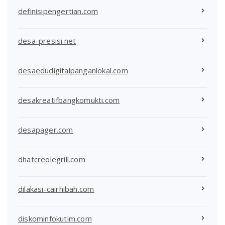
definisipengertian.com
desa-presisi.net
desaedudigitalpanganlokal.com
desakreatifbangkomukti.com
desapager.com
dhatcreolegrill.com
dilakasi-cairhibah.com
diskominfokutim.com