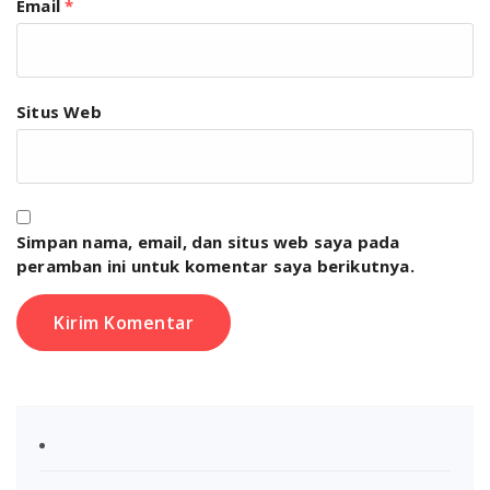
Email
*
Situs Web
Simpan nama, email, dan situs web saya pada
peramban ini untuk komentar saya berikutnya.