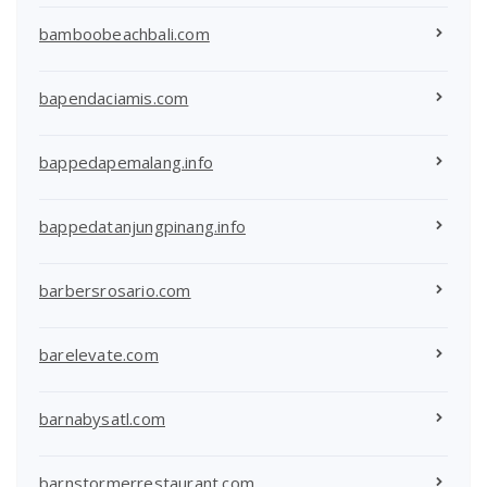
bamboobeachbali.com
bapendaciamis.com
bappedapemalang.info
bappedatanjungpinang.info
barbersrosario.com
barelevate.com
barnabysatl.com
barnstormerrestaurant.com