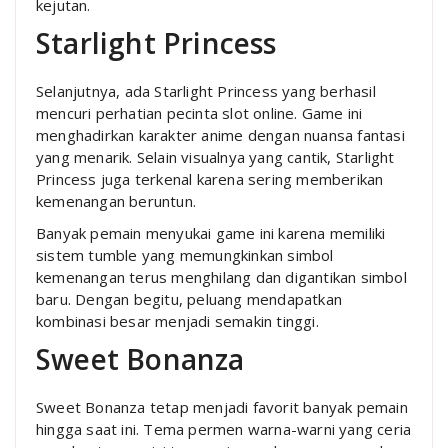
kejutan.
Starlight Princess
Selanjutnya, ada Starlight Princess yang berhasil
mencuri perhatian pecinta slot online. Game ini
menghadirkan karakter anime dengan nuansa fantasi
yang menarik. Selain visualnya yang cantik, Starlight
Princess juga terkenal karena sering memberikan
kemenangan beruntun.
Banyak pemain menyukai game ini karena memiliki
sistem tumble yang memungkinkan simbol
kemenangan terus menghilang dan digantikan simbol
baru. Dengan begitu, peluang mendapatkan
kombinasi besar menjadi semakin tinggi.
Sweet Bonanza
Sweet Bonanza tetap menjadi favorit banyak pemain
hingga saat ini. Tema permen warna-warni yang ceria