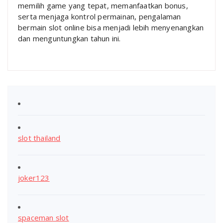
memilih game yang tepat, memanfaatkan bonus,
serta menjaga kontrol permainan, pengalaman
bermain slot online bisa menjadi lebih menyenangkan
dan menguntungkan tahun ini.
slot thailand
joker123
spaceman slot