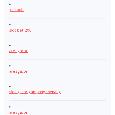
judi bola
slot bet 200
aresgacor
aresgacor
slot gacor gampang menang
aresgacor