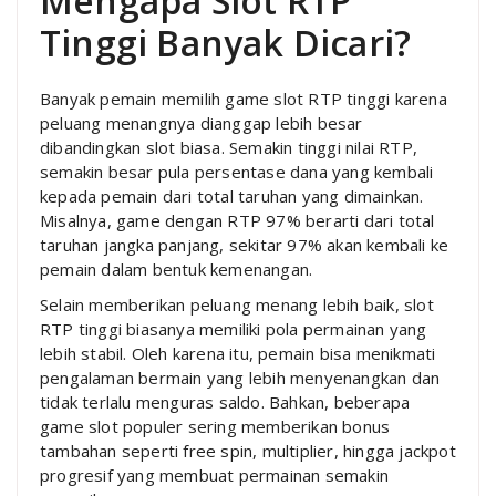
Mengapa Slot RTP
Tinggi Banyak Dicari?
Banyak pemain memilih game slot RTP tinggi karena
peluang menangnya dianggap lebih besar
dibandingkan slot biasa. Semakin tinggi nilai RTP,
semakin besar pula persentase dana yang kembali
kepada pemain dari total taruhan yang dimainkan.
Misalnya, game dengan RTP 97% berarti dari total
taruhan jangka panjang, sekitar 97% akan kembali ke
pemain dalam bentuk kemenangan.
Selain memberikan peluang menang lebih baik, slot
RTP tinggi biasanya memiliki pola permainan yang
lebih stabil. Oleh karena itu, pemain bisa menikmati
pengalaman bermain yang lebih menyenangkan dan
tidak terlalu menguras saldo. Bahkan, beberapa
game slot populer sering memberikan bonus
tambahan seperti free spin, multiplier, hingga jackpot
progresif yang membuat permainan semakin