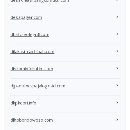
desapager.com
dhatcreolegrill.com
dilakasi-cairhibah.com
diskominfokutim.com
djp-online-pajak-go-id.com
dkpkepri.info
dlhpbondowoso.com