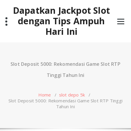
Skip
Dapatkan Jackpot Slot
to
content
dengan Tips Ampuh
Hari Ini
Slot Deposit 5000: Rekomendasi Game Slot RTP
Tinggi Tahun Ini
Home
/
slot depo 5k
/
Slot Deposit 5000: Rekomendasi Game Slot RTP Tinggi
Tahun Ini