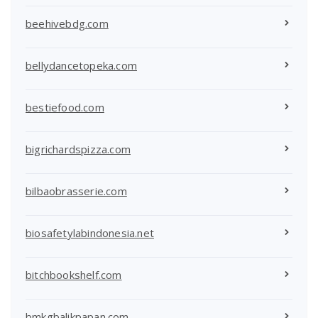
beehivebdg.com
bellydancetopeka.com
bestiefood.com
bigrichardspizza.com
bilbaobrasserie.com
biosafetylabindonesia.net
bitchbookshelf.com
bmkgbalikpapan.com