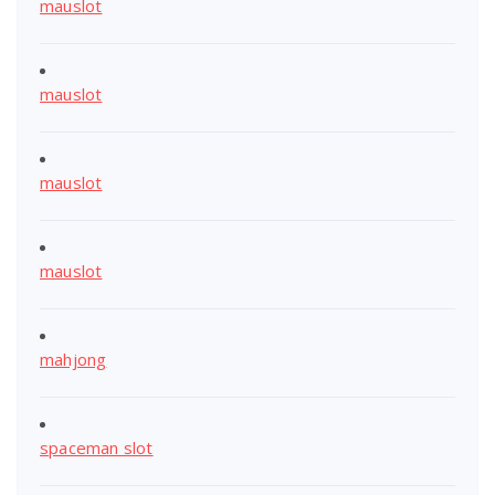
mauslot
mauslot
mauslot
mauslot
mahjong
spaceman slot