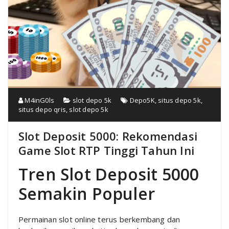
M4inG0ls
slot depo 5k
Depo5K
,
situs depo 5k
,
situs depo qris
,
slot depo 5k
Slot Deposit 5000: Rekomendasi
Game Slot RTP Tinggi Tahun Ini
Tren Slot Deposit 5000
Semakin Populer
Permainan slot online terus berkembang dan