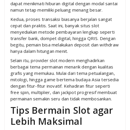
dapat menikmati hiburan digital dengan modal santai
namun tetap memiliki peluang menang besar.
Kedua, proses transaksi biasanya berjalan sangat
cepat dan praktis. Saat ini, banyak situs slot
menyediakan metode pembayaran lengkap seperti
transfer bank, dompet digital, hingga QRIS. Dengan
begitu, pemain bisa melakukan deposit dan withdraw
hanya dalam hitungan menit.
Selain itu, provider slot modern menghadirkan
berbagai tema permainan menarik dengan kualitas
grafis yang memukau. Mulai dari tema petualangan,
mitologi, hingga game bertema budaya Asia tersedia
dengan fitur-fitur inovatif. Kehadiran fitur seperti
free spin, multiplier, dan jackpot progresif membuat
permainan semakin seru dan tidak membosankan.
Tips Bermain Slot agar
Lebih Maksimal