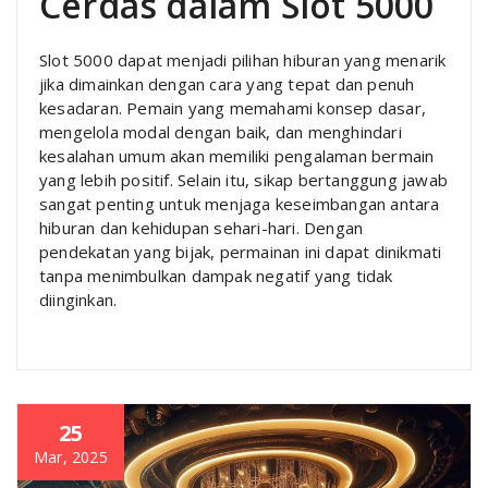
Cerdas dalam Slot 5000
Slot 5000 dapat menjadi pilihan hiburan yang menarik
jika dimainkan dengan cara yang tepat dan penuh
kesadaran. Pemain yang memahami konsep dasar,
mengelola modal dengan baik, dan menghindari
kesalahan umum akan memiliki pengalaman bermain
yang lebih positif. Selain itu, sikap bertanggung jawab
sangat penting untuk menjaga keseimbangan antara
hiburan dan kehidupan sehari-hari. Dengan
pendekatan yang bijak, permainan ini dapat dinikmati
tanpa menimbulkan dampak negatif yang tidak
diinginkan.
25
Mar, 2025