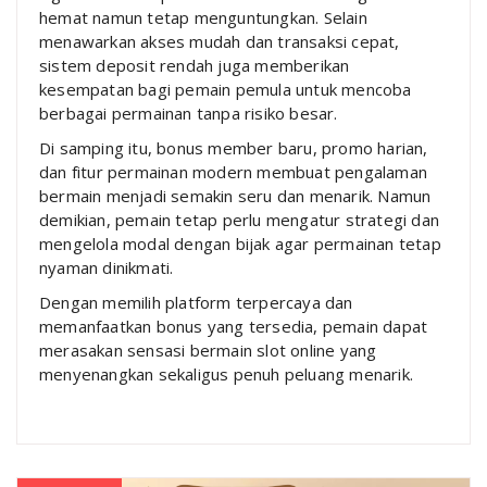
hemat namun tetap menguntungkan. Selain
menawarkan akses mudah dan transaksi cepat,
sistem deposit rendah juga memberikan
kesempatan bagi pemain pemula untuk mencoba
berbagai permainan tanpa risiko besar.
Di samping itu, bonus member baru, promo harian,
dan fitur permainan modern membuat pengalaman
bermain menjadi semakin seru dan menarik. Namun
demikian, pemain tetap perlu mengatur strategi dan
mengelola modal dengan bijak agar permainan tetap
nyaman dinikmati.
Dengan memilih platform terpercaya dan
memanfaatkan bonus yang tersedia, pemain dapat
merasakan sensasi bermain slot online yang
menyenangkan sekaligus penuh peluang menarik.