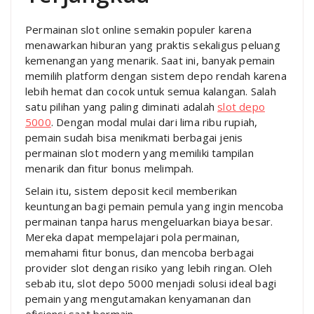
Permainan slot online semakin populer karena
menawarkan hiburan yang praktis sekaligus peluang
kemenangan yang menarik. Saat ini, banyak pemain
memilih platform dengan sistem depo rendah karena
lebih hemat dan cocok untuk semua kalangan. Salah
satu pilihan yang paling diminati adalah
slot depo
5000
. Dengan modal mulai dari lima ribu rupiah,
pemain sudah bisa menikmati berbagai jenis
permainan slot modern yang memiliki tampilan
menarik dan fitur bonus melimpah.
Selain itu, sistem deposit kecil memberikan
keuntungan bagi pemain pemula yang ingin mencoba
permainan tanpa harus mengeluarkan biaya besar.
Mereka dapat mempelajari pola permainan,
memahami fitur bonus, dan mencoba berbagai
provider slot dengan risiko yang lebih ringan. Oleh
sebab itu, slot depo 5000 menjadi solusi ideal bagi
pemain yang mengutamakan kenyamanan dan