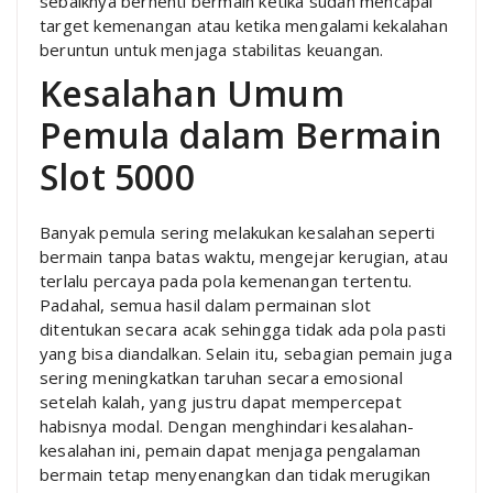
sebaiknya berhenti bermain ketika sudah mencapai
target kemenangan atau ketika mengalami kekalahan
beruntun untuk menjaga stabilitas keuangan.
Kesalahan Umum
Pemula dalam Bermain
Slot 5000
Banyak pemula sering melakukan kesalahan seperti
bermain tanpa batas waktu, mengejar kerugian, atau
terlalu percaya pada pola kemenangan tertentu.
Padahal, semua hasil dalam permainan slot
ditentukan secara acak sehingga tidak ada pola pasti
yang bisa diandalkan. Selain itu, sebagian pemain juga
sering meningkatkan taruhan secara emosional
setelah kalah, yang justru dapat mempercepat
habisnya modal. Dengan menghindari kesalahan-
kesalahan ini, pemain dapat menjaga pengalaman
bermain tetap menyenangkan dan tidak merugikan