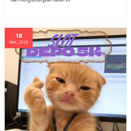
18
Mei, 2026