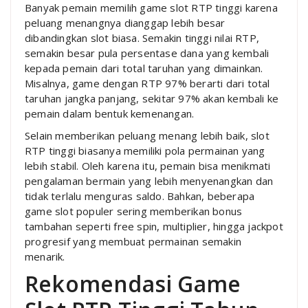
Banyak pemain memilih game slot RTP tinggi karena
peluang menangnya dianggap lebih besar
dibandingkan slot biasa. Semakin tinggi nilai RTP,
semakin besar pula persentase dana yang kembali
kepada pemain dari total taruhan yang dimainkan.
Misalnya, game dengan RTP 97% berarti dari total
taruhan jangka panjang, sekitar 97% akan kembali ke
pemain dalam bentuk kemenangan.
Selain memberikan peluang menang lebih baik, slot
RTP tinggi biasanya memiliki pola permainan yang
lebih stabil. Oleh karena itu, pemain bisa menikmati
pengalaman bermain yang lebih menyenangkan dan
tidak terlalu menguras saldo. Bahkan, beberapa
game slot populer sering memberikan bonus
tambahan seperti free spin, multiplier, hingga jackpot
progresif yang membuat permainan semakin
menarik.
Rekomendasi Game