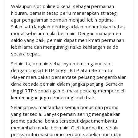
Walaupun slot online dikenal sebagai permainan
hiburan, pemain tetap perlu menerapkan strategi
agar pengalaman bermain menjadi lebih optimal.
Salah satu langkah penting adalah menentukan batas
modal sebelum mulai bermain. Dengan manajemen
saldo yang baik, pemain dapat menikmati permainan
lebih lama dan mengurangi risiko kehilangan saldo
secara cepat.
Selain itu, pemain sebaiknya memilih game slot
dengan tingkat RTP tinggi. RTP atau Return to
Player merupakan persentase peluang pengembalian
dana kepada pemain dalam jangka panjang. Semakin
tinggi RTP sebuah game, maka peluang memperoleh
kemenangan juga cenderung lebih baik.
Selanjutnya, manfaatkan semua bonus dan promo
yang tersedia. Banyak pemain sering mengabaikan
promo padahal bonus tersebut dapat membantu
menambah modal bermain. Oleh karena itu, selalu
periksa informasi promo terbaru sebelum memulai