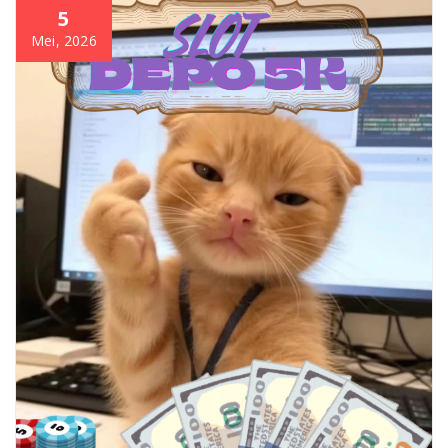
5
Mei, 2026