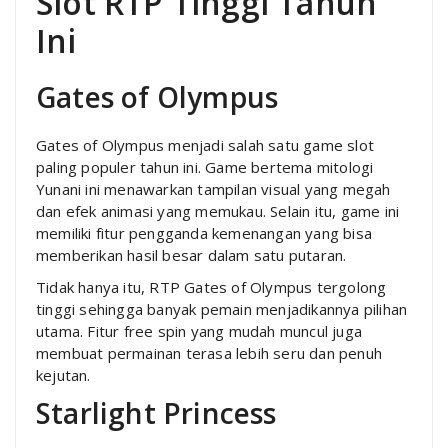
Slot RTP Tinggi Tahun
Ini
Gates of Olympus
Gates of Olympus menjadi salah satu game slot
paling populer tahun ini. Game bertema mitologi
Yunani ini menawarkan tampilan visual yang megah
dan efek animasi yang memukau. Selain itu, game ini
memiliki fitur pengganda kemenangan yang bisa
memberikan hasil besar dalam satu putaran.
Tidak hanya itu, RTP Gates of Olympus tergolong
tinggi sehingga banyak pemain menjadikannya pilihan
utama. Fitur free spin yang mudah muncul juga
membuat permainan terasa lebih seru dan penuh
kejutan.
Starlight Princess