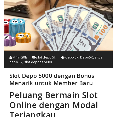
M4inG0ls
slot depo 5k
depo 5k
,
Depo5K
,
situs
depo 5k
,
slot deposit 5000
Slot Depo 5000 dengan Bonus
Menarik untuk Member Baru
Peluang Bermain Slot
Online dengan Modal
Terjangkau