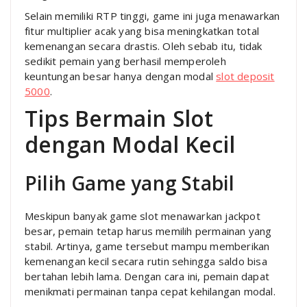
Selain memiliki RTP tinggi, game ini juga menawarkan
fitur multiplier acak yang bisa meningkatkan total
kemenangan secara drastis. Oleh sebab itu, tidak
sedikit pemain yang berhasil memperoleh
keuntungan besar hanya dengan modal
slot deposit
5000
.
Tips Bermain Slot
dengan Modal Kecil
Pilih Game yang Stabil
Meskipun banyak game slot menawarkan jackpot
besar, pemain tetap harus memilih permainan yang
stabil. Artinya, game tersebut mampu memberikan
kemenangan kecil secara rutin sehingga saldo bisa
bertahan lebih lama. Dengan cara ini, pemain dapat
menikmati permainan tanpa cepat kehilangan modal.