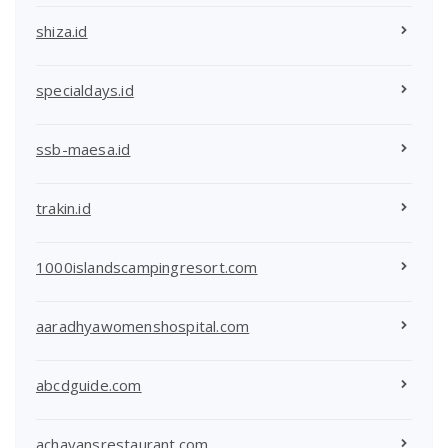
shiza.id
specialdays.id
ssb-maesa.id
trakin.id
1000islandscampingresort.com
aaradhyawomenshospital.com
abcdguide.com
achayansrestaurant.com