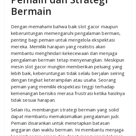
Bermain
Dengan memahami bahwa baik slot gacor maupun
keberuntungan memengaruhi pengalaman bermain,
penting bagi pemain untuk mengelola ekspektasi
mereka. Memiliki harapan yang realistis akan
membantu menghindari kekecewaan dan menjaga
pengalaman bermain tetap menyenangkan. Meskipun
mesin slot gacor mungkin memberikan peluang yang
lebih baik, keberuntungan tidak selalu berjalan seiring
dengan tingkat keterampilan atau usaha. Seorang
pemain yang memiliki ekspektasi tinggi terhadap
kemenangan berisiko merasa frustrasi ketika hasilnya
tidak sesuai harapan.
Selain itu, membangun strategi bermain yang solid
dapat membantu memaksimalkan pengalaman judi.
Pemain disarankan untuk menetapkan batasan
anggaran dan waktu bermain. Ini membantu menjaga