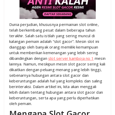
Dunia perjudian, khususnya permainan slot online,
telah berkembang pesat dalam beberapa tahun
terakhir. Salah satu istilah yang sering muncul di
kalangan pemain adalah “slot gacor”. Mesin slot ini
dianggap oleh banyak orang memiliki kemampuan
untuk memberikan kemenangan yang lebih sering
dibandingkan dengan
slot server kamboja no 1
mesin
lainnya. Namun, meskipun mesin slot gacor sering kali
dikaitkan dengan peluang menang yang lebih tinggi,
sebenarnya hubungan antara slot gacor dan
keberuntungan adalah hal yang kompleks dan saling
berinteraksi. Dalam artikel ini, kita akan menggali
lebih dalam tentang hubungan antara slot gacor dan
keberuntungan, serta apa yang perlu diperhatikan
oleh pemain.
Mengapa Slot Gacor