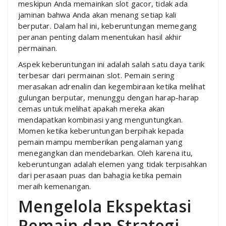
meskipun Anda memainkan slot gacor, tidak ada
jaminan bahwa Anda akan menang setiap kali
berputar. Dalam hal ini, keberuntungan memegang
peranan penting dalam menentukan hasil akhir
permainan.
Aspek keberuntungan ini adalah salah satu daya tarik
terbesar dari permainan slot. Pemain sering
merasakan adrenalin dan kegembiraan ketika melihat
gulungan berputar, menunggu dengan harap-harap
cemas untuk melihat apakah mereka akan
mendapatkan kombinasi yang menguntungkan.
Momen ketika keberuntungan berpihak kepada
pemain mampu memberikan pengalaman yang
menegangkan dan mendebarkan. Oleh karena itu,
keberuntungan adalah elemen yang tidak terpisahkan
dari perasaan puas dan bahagia ketika pemain
meraih kemenangan.
Mengelola Ekspektasi
Pemain dan Strategi