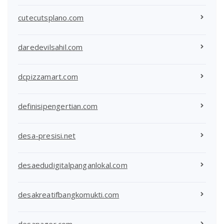
cutecutsplano.com
daredevilsahil.com
dcpizzamart.com
definisipengertian.com
desa-presisi.net
desaedudigitalpanganlokal.com
desakreatifbangkomukti.com
desapager.com