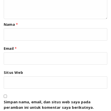
Nama
*
Email
*
Situs Web
Simpan nama, email, dan situs web saya pada
peramban ini untuk komentar saya berikutnya.