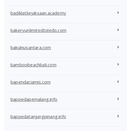
badiklatkejaksaan.academy
bakeryunlimitedtoledo.com
bakulnusantara.com
bamboobeachbali.com
bapendaciamis.com
bappedapemalang.info
bappedatanjungpinang.info