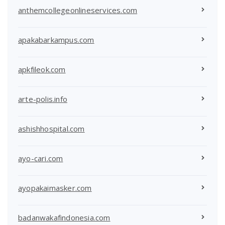
anthemcollegeonlineservices.com
apakabarkampus.com
apkfileok.com
arte-polis.info
ashishhospital.com
ayo-cari.com
ayopakaimasker.com
badanwakafindonesia.com