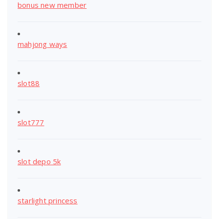
bonus new member
mahjong ways
slot88
slot777
slot depo 5k
starlight princess