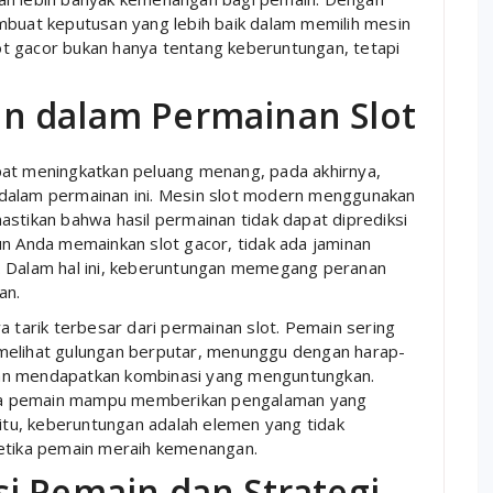
mbuat keputusan yang lebih baik dalam memilih mesin
t gacor bukan hanya tentang keberuntungan, tetapi
n dalam Permainan Slot
pat meningkatkan peluang menang, pada akhirnya,
dalam permainan ini. Mesin slot modern menggunakan
ikan bahwa hasil permainan tidak dapat diprediksi
un Anda memainkan slot gacor, tidak ada jaminan
. Dalam hal ini, keberuntungan memegang peranan
an.
a tarik terbesar dari permainan slot. Pemain sering
melihat gulungan berputar, menunggu dengan harap-
an mendapatkan kombinasi yang menguntungkan.
da pemain mampu memberikan pengalaman yang
tu, keberuntungan adalah elemen yang tidak
ketika pemain meraih kemenangan.
i Pemain dan Strategi