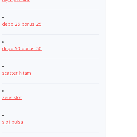
depo 25 bonus 25
depo 50 bonus 50
scatter hitam
zeus slot
slot pulsa