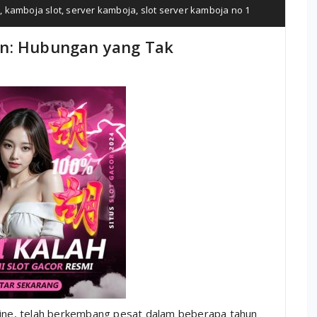
a
,
kamboja slot
,
server kamboja
,
slot server kamboja no 1
an: Hubungan yang Tak
nline, telah berkembang pesat dalam beberapa tahun