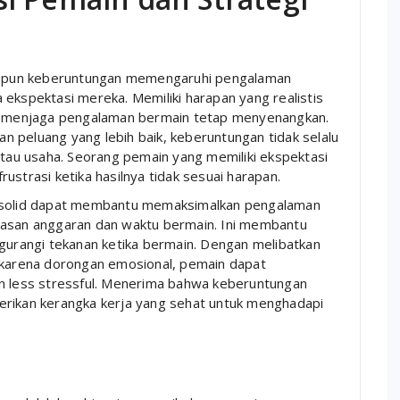
upun keberuntungan memengaruhi pengalaman
 ekspektasi mereka. Memiliki harapan yang realistis
 menjaga pengalaman bermain tetap menyenangkan.
 peluang yang lebih baik, keberuntungan tidak selalu
atau usaha. Seorang pemain yang memiliki ekspektasi
ustrasi ketika hasilnya tidak sesuai harapan.
g solid dapat membantu memaksimalkan pengalaman
tasan anggaran dan waktu bermain. Ini membantu
rangi tekanan ketika bermain. Dengan melibatkan
n karena dorongan emosional, pemain dapat
an less stressful. Menerima bahwa keberuntungan
erikan kerangka kerja yang sehat untuk menghadapi