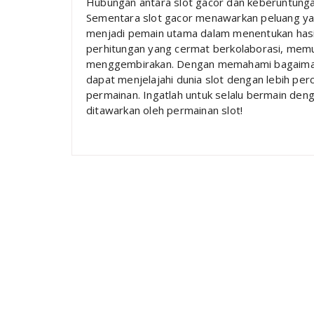
Hubungan antara slot gacor dan keberuntunga
Sementara slot gacor menawarkan peluang yan
menjadi pemain utama dalam menentukan hasil
perhitungan yang cermat berkolaborasi, mem
menggembirakan. Dengan memahami bagaimana
dapat menjelajahi dunia slot dengan lebih per
permainan. Ingatlah untuk selalu bermain den
ditawarkan oleh permainan slot!