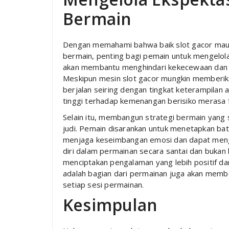
Bermain
Dengan memahami bahwa baik slot gacor ma
bermain, penting bagi pemain untuk mengelola
akan membantu menghindari kekecewaan dan
Meskipun mesin slot gacor mungkin memberikan
berjalan seiring dengan tingkat keterampilan 
tinggi terhadap kemenangan berisiko merasa fr
Selain itu, membangun strategi bermain yan
judi. Pemain disarankan untuk menetapkan ba
menjaga keseimbangan emosi dan dapat mengu
diri dalam permainan secara santai dan buka
menciptakan pengalaman yang lebih positif d
adalah bagian dari permainan juga akan memb
setiap sesi permainan.
Kesimpulan