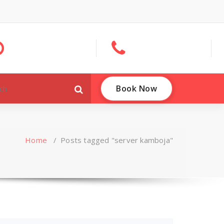
Book Now
Home
/
Posts tagged "server kamboja"