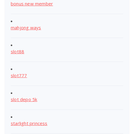
bonus new member
mahjong ways
slot88
slot777
slot depo 5k
starlight princess