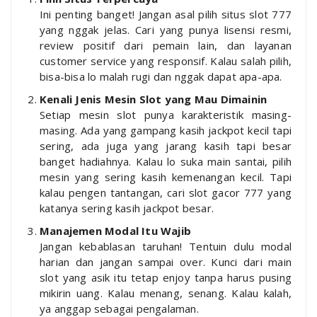
Ini penting banget! Jangan asal pilih situs slot 777
yang nggak jelas. Cari yang punya lisensi resmi,
review positif dari pemain lain, dan layanan
customer service yang responsif. Kalau salah pilih,
bisa-bisa lo malah rugi dan nggak dapat apa-apa.
Kenali Jenis Mesin Slot yang Mau Dimainin
Setiap mesin slot punya karakteristik masing-
masing. Ada yang gampang kasih jackpot kecil tapi
sering, ada juga yang jarang kasih tapi besar
banget hadiahnya. Kalau lo suka main santai, pilih
mesin yang sering kasih kemenangan kecil. Tapi
kalau pengen tantangan, cari slot gacor 777 yang
katanya sering kasih jackpot besar.
Manajemen Modal Itu Wajib
Jangan kebablasan taruhan! Tentuin dulu modal
harian dan jangan sampai over. Kunci dari main
slot yang asik itu tetap enjoy tanpa harus pusing
mikirin uang. Kalau menang, senang. Kalau kalah,
ya anggap sebagai pengalaman.