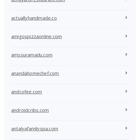
actuallyhandmade.co
amigospizzaonline.com
amssuramadu.com
anandahomechef.com
andcofee.com
androidcribs.com
antalyafamilyspa.com