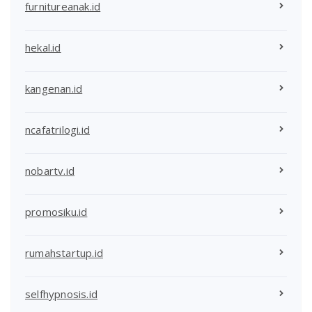
furnitureanak.id
hekal.id
kangenan.id
ncafatrilogi.id
nobartv.id
promosiku.id
rumahstartup.id
selfhypnosis.id