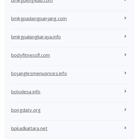
bmkgpadangpanjang.com
bmkgpalangkaraya.info
bodyfitnessfl.com
bojanglesmenuprices.info
bolodesa.info
bongdatv.org
bpkadkaltara.net