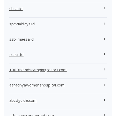
shiza.id
specialdays.id
ssb-maesa.id
trakin.id
1000islandscampingresort.com
aaradhyawomenshospital.com
abcdguide.com
achayansrestaurant.com