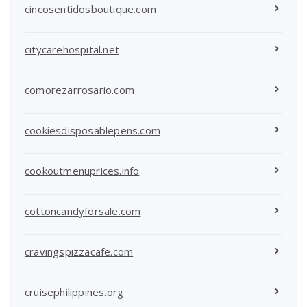
cincosentidosboutique.com
citycarehospital.net
comorezarrosario.com
cookiesdisposablepens.com
cookoutmenuprices.info
cottoncandyforsale.com
cravingspizzacafe.com
cruisephilippines.org