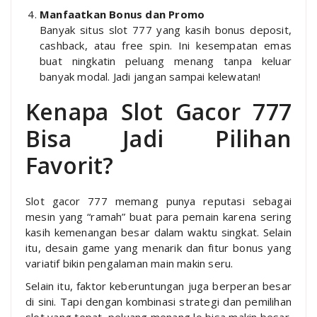
Manfaatkan Bonus dan Promo
Banyak situs slot 777 yang kasih bonus deposit,
cashback, atau free spin. Ini kesempatan emas
buat ningkatin peluang menang tanpa keluar
banyak modal. Jadi jangan sampai kelewatan!
Kenapa Slot Gacor 777
Bisa Jadi Pilihan
Favorit?
Slot gacor 777 memang punya reputasi sebagai
mesin yang “ramah” buat para pemain karena sering
kasih kemenangan besar dalam waktu singkat. Selain
itu, desain game yang menarik dan fitur bonus yang
variatif bikin pengalaman main makin seru.
Selain itu, faktor keberuntungan juga berperan besar
di sini. Tapi dengan kombinasi strategi dan pemilihan