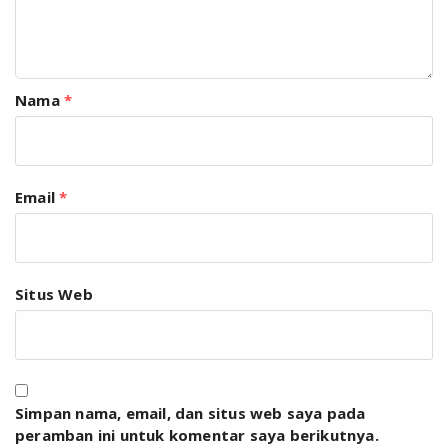
Nama
*
Email
*
Situs Web
Simpan nama, email, dan situs web saya pada
peramban ini untuk komentar saya berikutnya.