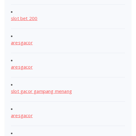
slot bet 200
aresgacor
aresgacor
slot gacor gampang menang
aresgacor