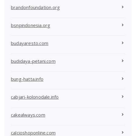
brandonfoundation.org
bsnpindonesia.org
budayaresto.com
budidaya-petani.com
bung-hatta.info
cabjari-kolonodale.info
cakealways.com
calcioshoponline.com