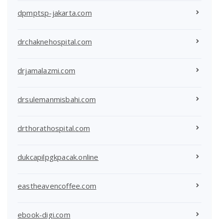
dpmptsp-jakarta.com
drchaknehospital.com
drjamalazmi.com
drsulemanmisbahi.com
drthorathospital.com
dukcapilpgkpacak.online
eastheavencoffee.com
ebook-digi.com