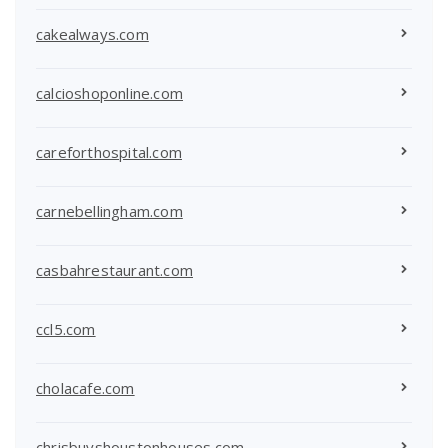
cakealways.com
calcioshoponline.com
careforthospital.com
carnebellingham.com
casbahrestaurant.com
ccl5.com
cholacafe.com
chrisbuyshoustonhouses.com