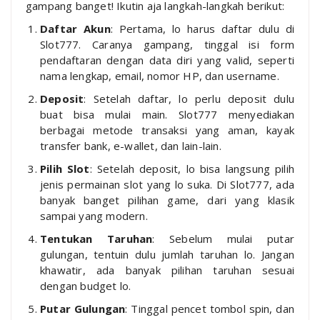
gampang banget! Ikutin aja langkah-langkah berikut:
Daftar Akun
: Pertama, lo harus daftar dulu di
Slot777. Caranya gampang, tinggal isi form
pendaftaran dengan data diri yang valid, seperti
nama lengkap, email, nomor HP, dan username.
Deposit
: Setelah daftar, lo perlu deposit dulu
buat bisa mulai main. Slot777 menyediakan
berbagai metode transaksi yang aman, kayak
transfer bank, e-wallet, dan lain-lain.
Pilih Slot
: Setelah deposit, lo bisa langsung pilih
jenis permainan slot yang lo suka. Di Slot777, ada
banyak banget pilihan game, dari yang klasik
sampai yang modern.
Tentukan Taruhan
: Sebelum mulai putar
gulungan, tentuin dulu jumlah taruhan lo. Jangan
khawatir, ada banyak pilihan taruhan sesuai
dengan budget lo.
Putar Gulungan
: Tinggal pencet tombol spin, dan