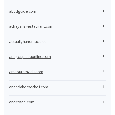
abcdguide.com
achayansrestaurant.com
actuallyhandmade.co
amigospizzaonline.com
amssuramadu.com
anandahomechef.com
andcofee.com