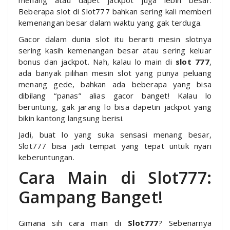
menang atau dapet jackpot juga lebih besar.
Beberapa slot di Slot777 bahkan sering kali memberi
kemenangan besar dalam waktu yang gak terduga.
Gacor dalam dunia slot itu berarti mesin slotnya
sering kasih kemenangan besar atau sering keluar
bonus dan jackpot. Nah, kalau lo main di
slot 777
,
ada banyak pilihan mesin slot yang punya peluang
menang gede, bahkan ada beberapa yang bisa
dibilang “panas” alias gacor banget! Kalau lo
beruntung, gak jarang lo bisa dapetin jackpot yang
bikin kantong langsung berisi.
Jadi, buat lo yang suka sensasi menang besar,
Slot777 bisa jadi tempat yang tepat untuk nyari
keberuntungan.
Cara Main di Slot777:
Gampang Banget!
Gimana sih cara main di
Slot777
? Sebenarnya