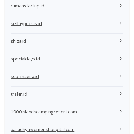
rumahstartup.id
selfhypnosis.id
shiza.id
specialdays.id
ssb-maesa.id
trakin.id
1000islandscampingresort.com
aaradhyawomenshospital.com