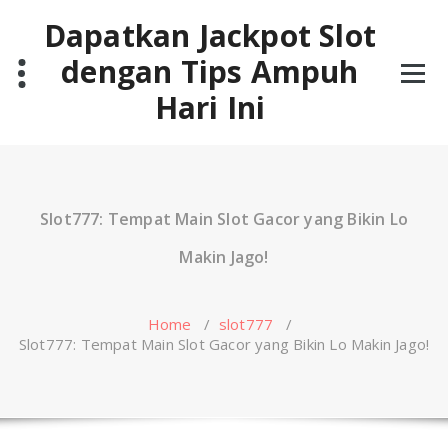
Skip
Dapatkan Jackpot Slot
to
content
dengan Tips Ampuh
Hari Ini
Slot777: Tempat Main Slot Gacor yang Bikin Lo
Makin Jago!
Home
/
slot777
/
Slot777: Tempat Main Slot Gacor yang Bikin Lo Makin Jago!