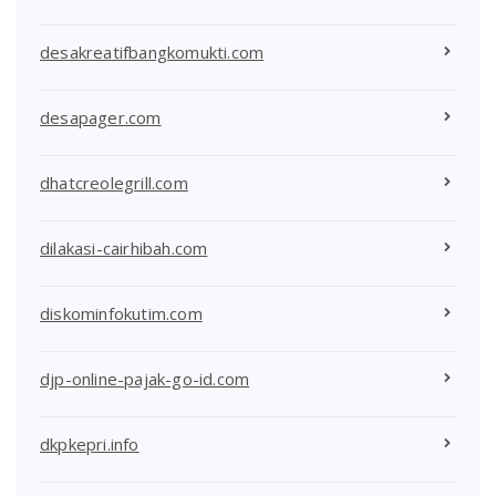
desakreatifbangkomukti.com
desapager.com
dhatcreolegrill.com
dilakasi-cairhibah.com
diskominfokutim.com
djp-online-pajak-go-id.com
dkpkepri.info