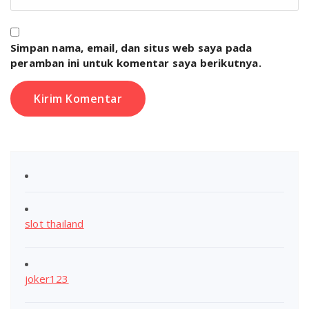
Simpan nama, email, dan situs web saya pada
peramban ini untuk komentar saya berikutnya.
slot thailand
joker123