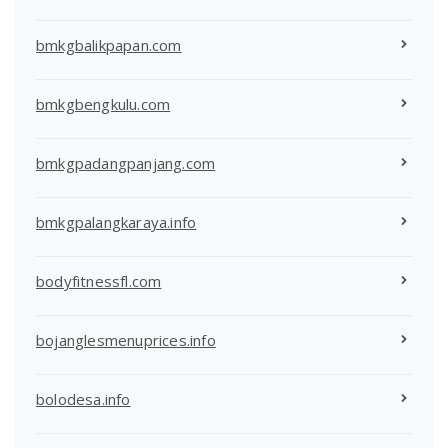
bmkgbalikpapan.com
bmkgbengkulu.com
bmkgpadangpanjang.com
bmkgpalangkaraya.info
bodyfitnessfl.com
bojanglesmenuprices.info
bolodesa.info