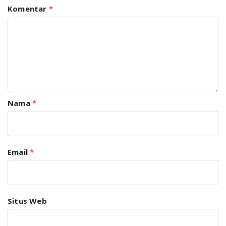
Komentar
*
Nama
*
Email
*
Situs Web