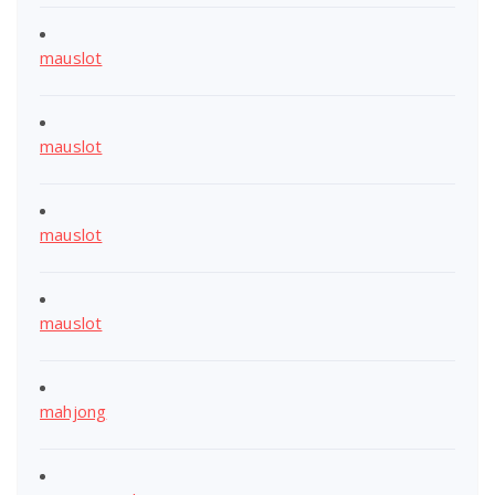
mauslot
mauslot
mauslot
mauslot
mahjong