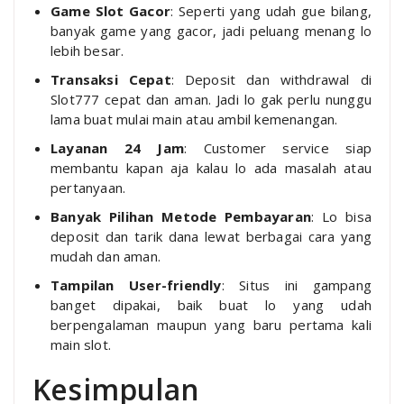
Game Slot Gacor
: Seperti yang udah gue bilang,
banyak game yang gacor, jadi peluang menang lo
lebih besar.
Transaksi Cepat
: Deposit dan withdrawal di
Slot777 cepat dan aman. Jadi lo gak perlu nunggu
lama buat mulai main atau ambil kemenangan.
Layanan 24 Jam
: Customer service siap
membantu kapan aja kalau lo ada masalah atau
pertanyaan.
Banyak Pilihan Metode Pembayaran
: Lo bisa
deposit dan tarik dana lewat berbagai cara yang
mudah dan aman.
Tampilan User-friendly
: Situs ini gampang
banget dipakai, baik buat lo yang udah
berpengalaman maupun yang baru pertama kali
main slot.
Kesimpulan