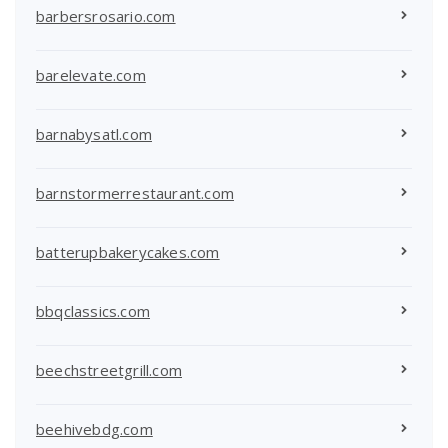
barbersrosario.com
barelevate.com
barnabysatl.com
barnstormerrestaurant.com
batterupbakerycakes.com
bbqclassics.com
beechstreetgrill.com
beehivebdg.com