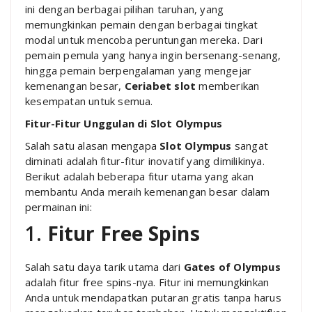
ini dengan berbagai pilihan taruhan, yang
memungkinkan pemain dengan berbagai tingkat
modal untuk mencoba peruntungan mereka. Dari
pemain pemula yang hanya ingin bersenang-senang,
hingga pemain berpengalaman yang mengejar
kemenangan besar,
Ceriabet slot
memberikan
kesempatan untuk semua.
Fitur-Fitur Unggulan di Slot Olympus
Salah satu alasan mengapa
Slot Olympus
sangat
diminati adalah fitur-fitur inovatif yang dimilikinya.
Berikut adalah beberapa fitur utama yang akan
membantu Anda meraih kemenangan besar dalam
permainan ini:
1.
Fitur Free Spins
Salah satu daya tarik utama dari
Gates of Olympus
adalah fitur free spins-nya. Fitur ini memungkinkan
Anda untuk mendapatkan putaran gratis tanpa harus