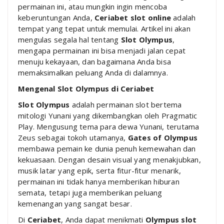
permainan ini, atau mungkin ingin mencoba
keberuntungan Anda,
Ceriabet slot online
adalah
tempat yang tepat untuk memulai. Artikel ini akan
mengulas segala hal tentang
Slot Olympus
,
mengapa permainan ini bisa menjadi jalan cepat
menuju kekayaan, dan bagaimana Anda bisa
memaksimalkan peluang Anda di dalamnya.
Mengenal Slot Olympus di Ceriabet
Slot Olympus
adalah permainan slot bertema
mitologi Yunani yang dikembangkan oleh Pragmatic
Play. Mengusung tema para dewa Yunani, terutama
Zeus sebagai tokoh utamanya,
Gates of Olympus
membawa pemain ke dunia penuh kemewahan dan
kekuasaan. Dengan desain visual yang menakjubkan,
musik latar yang epik, serta fitur-fitur menarik,
permainan ini tidak hanya memberikan hiburan
semata, tetapi juga memberikan peluang
kemenangan yang sangat besar.
Di
Ceriabet
, Anda dapat menikmati
Olympus slot