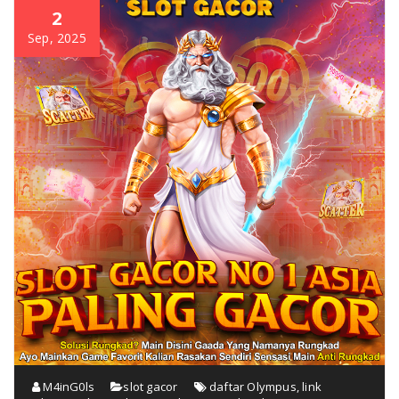
2
Sep, 2025
M4inG0ls
slot gacor
daftar Olympus
,
link