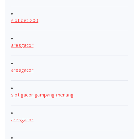
slot bet 200
aresgacor
aresgacor
slot gacor gampang menang
aresgacor