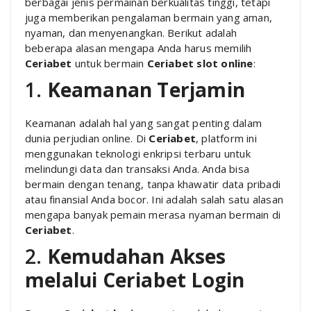
berbagai jenis permainan berkualitas tinggi, tetapi
juga memberikan pengalaman bermain yang aman,
nyaman, dan menyenangkan. Berikut adalah
beberapa alasan mengapa Anda harus memilih
Ceriabet
untuk bermain
Ceriabet slot online
:
1.
Keamanan Terjamin
Keamanan adalah hal yang sangat penting dalam
dunia perjudian online. Di
Ceriabet
, platform ini
menggunakan teknologi enkripsi terbaru untuk
melindungi data dan transaksi Anda. Anda bisa
bermain dengan tenang, tanpa khawatir data pribadi
atau finansial Anda bocor. Ini adalah salah satu alasan
mengapa banyak pemain merasa nyaman bermain di
Ceriabet
.
2.
Kemudahan Akses
melalui Ceriabet Login