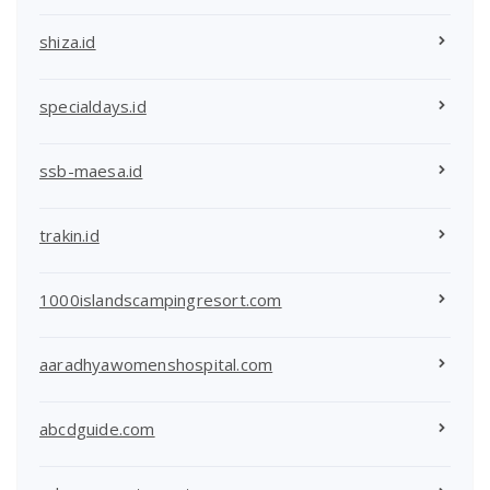
shiza.id
specialdays.id
ssb-maesa.id
trakin.id
1000islandscampingresort.com
aaradhyawomenshospital.com
abcdguide.com