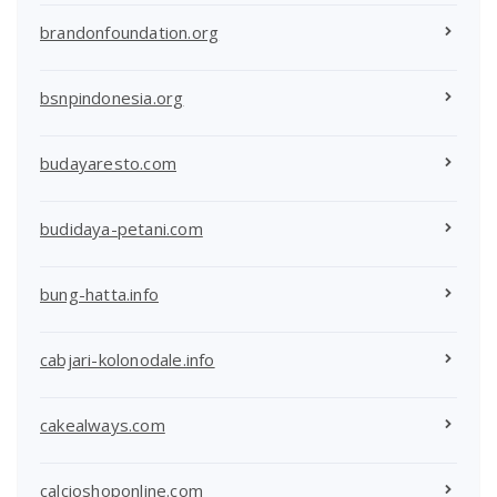
brandonfoundation.org
bsnpindonesia.org
budayaresto.com
budidaya-petani.com
bung-hatta.info
cabjari-kolonodale.info
cakealways.com
calcioshoponline.com