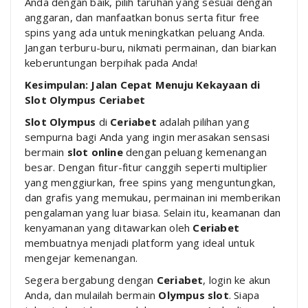
Anda dengan baik, pilih taruhan yang sesuai dengan
anggaran, dan manfaatkan bonus serta fitur free
spins yang ada untuk meningkatkan peluang Anda.
Jangan terburu-buru, nikmati permainan, dan biarkan
keberuntungan berpihak pada Anda!
Kesimpulan: Jalan Cepat Menuju Kekayaan di
Slot Olympus Ceriabet
Slot Olympus
di
Ceriabet
adalah pilihan yang
sempurna bagi Anda yang ingin merasakan sensasi
bermain
slot online
dengan peluang kemenangan
besar. Dengan fitur-fitur canggih seperti multiplier
yang menggiurkan, free spins yang menguntungkan,
dan grafis yang memukau, permainan ini memberikan
pengalaman yang luar biasa. Selain itu, keamanan dan
kenyamanan yang ditawarkan oleh
Ceriabet
membuatnya menjadi platform yang ideal untuk
mengejar kemenangan.
Segera bergabung dengan
Ceriabet
, login ke akun
Anda, dan mulailah bermain
Olympus slot
. Siapa