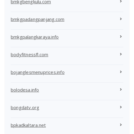
bmkgbengkulu.com
bmkgpadangpanjang.com
bmkgpalangkaraya.info
bodyfitnessfl.com
bojanglesmenuprices.info
bolodesa.info
bongdatv.org
bpkadkaltara.net