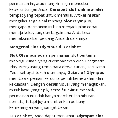
permainan ini, atau mungkin ingin mencoba
keberuntungan Anda,
Ceriabet slot online
adalah
tempat yang tepat untuk memulai. Artikel ini akan
mengulas segala hal tentang
Slot Olympus
,
mengapa permainan ini bisa menjadi jalan cepat
menuju kekayaan, dan bagaimana Anda bisa
memaksimalkan peluang Anda di dalamnya.
Mengenal Slot Olympus di Ceriabet
Slot Olympus
adalah permainan slot bertema
mitologi Yunani yang dikembangkan oleh Pragmatic
Play. Mengusung tema para dewa Yunani, terutama
Zeus sebagai tokoh utamanya,
Gates of Olympus
membawa pemain ke dunia penuh kemewahan dan
kekuasaan. Dengan desain visual yang menakjubkan,
musik latar yang epik, serta fitur-fitur menarik,
permainan ini tidak hanya memberikan hiburan
semata, tetapi juga memberikan peluang
kemenangan yang sangat besar.
Di
Ceriabet
, Anda dapat menikmati
Olympus slot