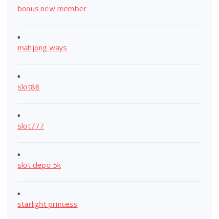
bonus new member
mahjong ways
slot88
slot777
slot depo 5k
starlight princess