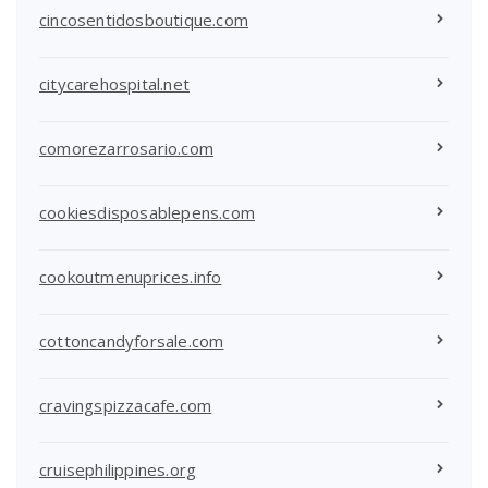
cincosentidosboutique.com
citycarehospital.net
comorezarrosario.com
cookiesdisposablepens.com
cookoutmenuprices.info
cottoncandyforsale.com
cravingspizzacafe.com
cruisephilippines.org