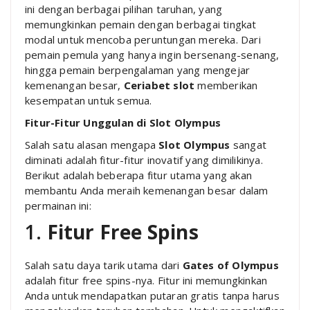
ini dengan berbagai pilihan taruhan, yang
memungkinkan pemain dengan berbagai tingkat
modal untuk mencoba peruntungan mereka. Dari
pemain pemula yang hanya ingin bersenang-senang,
hingga pemain berpengalaman yang mengejar
kemenangan besar,
Ceriabet slot
memberikan
kesempatan untuk semua.
Fitur-Fitur Unggulan di Slot Olympus
Salah satu alasan mengapa
Slot Olympus
sangat
diminati adalah fitur-fitur inovatif yang dimilikinya.
Berikut adalah beberapa fitur utama yang akan
membantu Anda meraih kemenangan besar dalam
permainan ini:
1.
Fitur Free Spins
Salah satu daya tarik utama dari
Gates of Olympus
adalah fitur free spins-nya. Fitur ini memungkinkan
Anda untuk mendapatkan putaran gratis tanpa harus