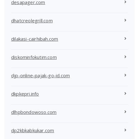
desapager.com
dhatcreolegrill.com
dilakasi-cairhibah.com
diskominfokutim.com
djp-online-pajak-go-id.com
dkpkepri.info
dlhpbondowoso.com
dp2kbkabkukar.com