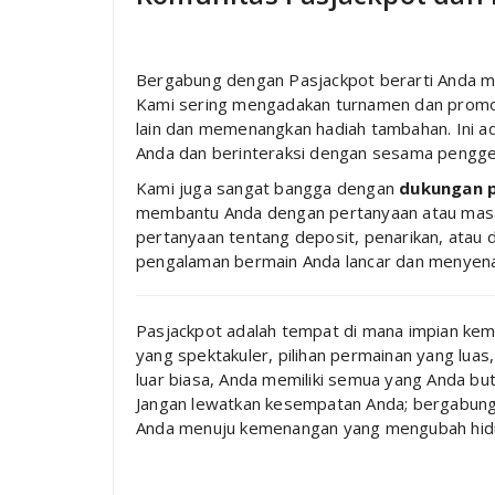
Bergabung dengan Pasjackpot berarti Anda me
Kami sering mengadakan turnamen dan promo
lain dan memenangkan hadiah tambahan. Ini 
Anda dan berinteraksi dengan sesama pengg
Kami juga sangat bangga dengan
dukungan p
membantu Anda dengan pertanyaan atau masal
pertanyaan tentang deposit, penarikan, atau 
pengalaman bermain Anda lancar dan menyen
Pasjackpot adalah tempat di mana impian ke
yang spektakuler, pilihan permainan yang lua
luar biasa, Anda memiliki semua yang Anda bu
Jangan lewatkan kesempatan Anda; bergabungla
Anda menuju kemenangan yang mengubah hid