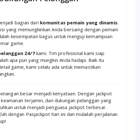
njadi bagian dari
komunitas pemain yang dinamis
.
si yang memungkinkan Anda bersaing dengan pemain
adalah kesempatan bagus untuk menguji kemampuan
emar game.
elanggan 24/7
kami. Tim profesional kami siap
ah apa pun yang mungkin Anda hadapi. Baik itu
detail game, kami selalu ada untuk memastikan
angkan.
menangan besar menjadi kenyataan. Dengan jackpot
s, keamanan terjamin, dan dukungan pelanggan yang
tuhkan untuk menjadi penguasa jackpot terbesar.
h dengan Pasjackpot hari ini dan mulailah perjalanan
up!