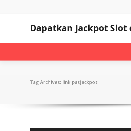
Skip
to
content
Dapatkan Jackpot Slot
Tag Archives: link pasjackpot