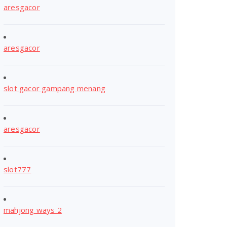
aresgacor
aresgacor
slot gacor gampang menang
aresgacor
slot777
mahjong ways 2