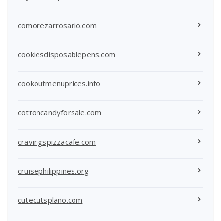
comorezarrosario.com
cookiesdisposablepens.com
cookoutmenuprices.info
cottoncandyforsale.com
cravingspizzacafe.com
cruisephilippines.org
cutecutsplano.com