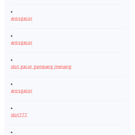
aresgacor
aresgacor
slot gacor gampang menang
aresgacor
slot777