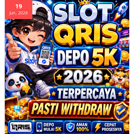
19
Jun, 2026