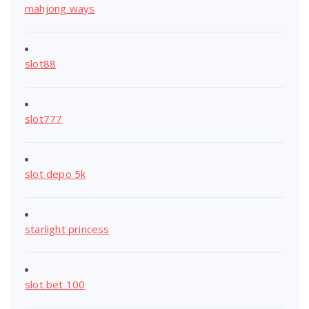
mahjong ways
slot88
slot777
slot depo 5k
starlight princess
slot bet 100