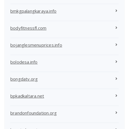
bmkgpalangkaraya.info
bodyfitnessfl.com
bojanglesmenuprices.info
bolodesa.info
bongdatv.org
bpkadkaltara.net
brandonfoundation.org