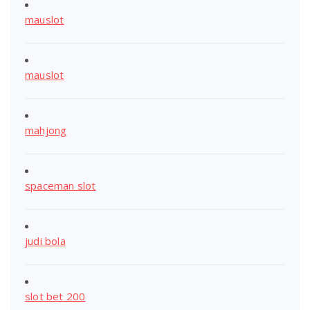
mauslot
mauslot
mahjong
spaceman slot
judi bola
slot bet 200