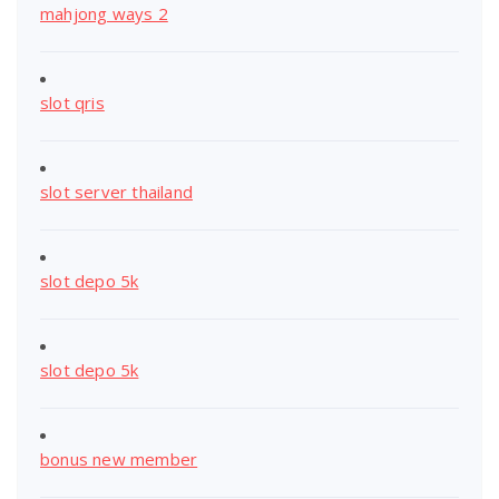
mahjong ways 2
slot qris
slot server thailand
slot depo 5k
slot depo 5k
bonus new member