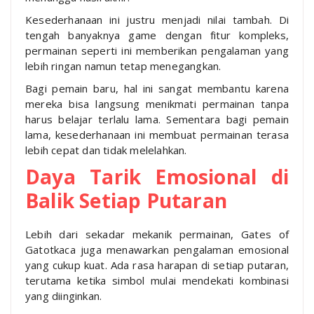
Kesederhanaan ini justru menjadi nilai tambah. Di
tengah banyaknya game dengan fitur kompleks,
permainan seperti ini memberikan pengalaman yang
lebih ringan namun tetap menegangkan.
Bagi pemain baru, hal ini sangat membantu karena
mereka bisa langsung menikmati permainan tanpa
harus belajar terlalu lama. Sementara bagi pemain
lama, kesederhanaan ini membuat permainan terasa
lebih cepat dan tidak melelahkan.
Daya Tarik Emosional di
Balik Setiap Putaran
Lebih dari sekadar mekanik permainan,
Gates of
Gatotkaca
juga menawarkan pengalaman emosional
yang cukup kuat. Ada rasa harapan di setiap putaran,
terutama ketika simbol mulai mendekati kombinasi
yang diinginkan.