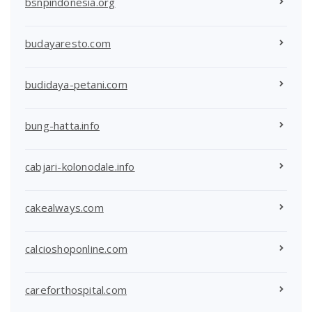
bsnpindonesia.org
budayaresto.com
budidaya-petani.com
bung-hatta.info
cabjari-kolonodale.info
cakealways.com
calcioshoponline.com
careforthospital.com