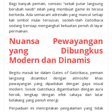
Bagi banyak pemain, sensasi “sekali putar langsung
berubah nasib” inilah yang membuat game ini terasa
berbeda. Ada semacam adrenalin yang muncul setiap
kali simbol mulai tersusun, seolah-olah Gatotkaca
sedang bersiap mengangkat kekuatan penuh di layar
permainan.
Nuansa Pewayangan
yang Dibungkus
Modern dan Dinamis
Begitu masuk ke dalam
Gates of Gatotkaca
, pemain
langsung disambut dengan atmosfer khas
pewayangan yang dipadukan dengan gaya visual
modern. Sosok Gatotkaca digambarkan dengan aura
heroik, lengkap dengan efek cahaya dan latar
belakang yang penuh energi.
Perpaduan ini menciptakan pengalaman yang tidak