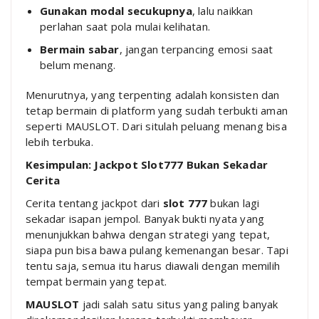
Gunakan modal secukupnya
, lalu naikkan
perlahan saat pola mulai kelihatan.
Bermain sabar
, jangan terpancing emosi saat
belum menang.
Menurutnya, yang terpenting adalah konsisten dan
tetap bermain di platform yang sudah terbukti aman
seperti MAUSLOT. Dari situlah peluang menang bisa
lebih terbuka.
Kesimpulan: Jackpot Slot777 Bukan Sekadar
Cerita
Cerita tentang jackpot dari
slot 777
bukan lagi
sekadar isapan jempol. Banyak bukti nyata yang
menunjukkan bahwa dengan strategi yang tepat,
siapa pun bisa bawa pulang kemenangan besar. Tapi
tentu saja, semua itu harus diawali dengan memilih
tempat bermain yang tepat.
MAUSLOT
jadi salah satu situs yang paling banyak