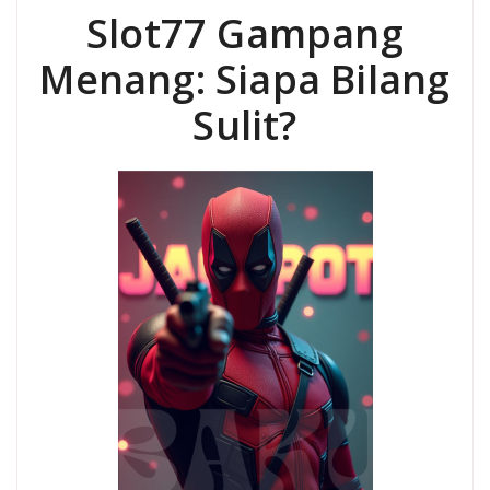
Slot77 Gampang
Menang: Siapa Bilang
Sulit?