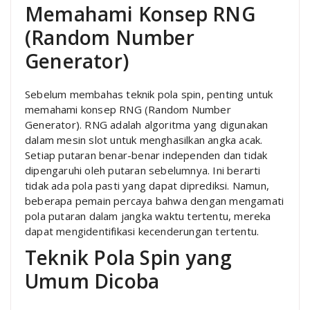
Memahami Konsep RNG
(Random Number
Generator)
Sebelum membahas teknik pola spin, penting untuk
memahami konsep RNG (Random Number
Generator). RNG adalah algoritma yang digunakan
dalam mesin slot untuk menghasilkan angka acak.
Setiap putaran benar-benar independen dan tidak
dipengaruhi oleh putaran sebelumnya. Ini berarti
tidak ada pola pasti yang dapat diprediksi. Namun,
beberapa pemain percaya bahwa dengan mengamati
pola putaran dalam jangka waktu tertentu, mereka
dapat mengidentifikasi kecenderungan tertentu.
Teknik Pola Spin yang
Umum Dicoba