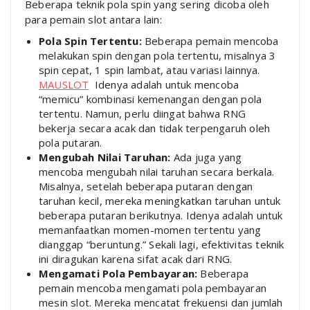
Beberapa teknik pola spin yang sering dicoba oleh
para pemain slot antara lain:
Pola Spin Tertentu:
Beberapa pemain mencoba
melakukan spin dengan pola tertentu, misalnya 3
spin cepat, 1 spin lambat, atau variasi lainnya.
MAUSLOT
Idenya adalah untuk mencoba
“memicu” kombinasi kemenangan dengan pola
tertentu. Namun, perlu diingat bahwa RNG
bekerja secara acak dan tidak terpengaruh oleh
pola putaran.
Mengubah Nilai Taruhan:
Ada juga yang
mencoba mengubah nilai taruhan secara berkala.
Misalnya, setelah beberapa putaran dengan
taruhan kecil, mereka meningkatkan taruhan untuk
beberapa putaran berikutnya. Idenya adalah untuk
memanfaatkan momen-momen tertentu yang
dianggap “beruntung.” Sekali lagi, efektivitas teknik
ini diragukan karena sifat acak dari RNG.
Mengamati Pola Pembayaran:
Beberapa
pemain mencoba mengamati pola pembayaran
mesin slot. Mereka mencatat frekuensi dan jumlah