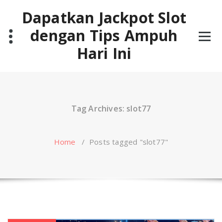
Skip
Dapatkan Jackpot Slot
to
content
dengan Tips Ampuh
Hari Ini
Tag Archives: slot77
Home
/
Posts tagged "slot77"