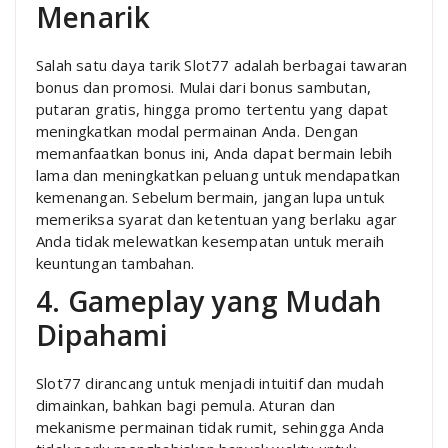
Menarik
Salah satu daya tarik Slot77 adalah berbagai tawaran
bonus dan promosi. Mulai dari bonus sambutan,
putaran gratis, hingga promo tertentu yang dapat
meningkatkan modal permainan Anda. Dengan
memanfaatkan bonus ini, Anda dapat bermain lebih
lama dan meningkatkan peluang untuk mendapatkan
kemenangan. Sebelum bermain, jangan lupa untuk
memeriksa syarat dan ketentuan yang berlaku agar
Anda tidak melewatkan kesempatan untuk meraih
keuntungan tambahan.
4. Gameplay yang Mudah
Dipahami
Slot77 dirancang untuk menjadi intuitif dan mudah
dimainkan, bahkan bagi pemula. Aturan dan
mekanisme permainan tidak rumit, sehingga Anda