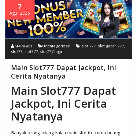
7
Agu, 2025
M4inG0ls
Uncategorized
slot 777
,
slot gacor 777
,
slot77
,
slot777
,
slot777 login
Main Slot777 Dapat Jackpot, Ini
Cerita Nyatanya
Main Slot777 Dapat
Jackpot, Ini Cerita
Nyatanya
Banyak orang bilang kalau main slot itu cuma buang-