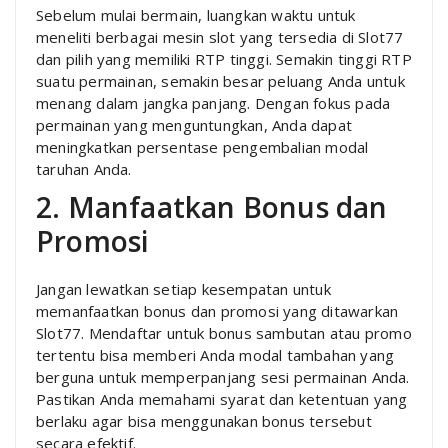
Sebelum mulai bermain, luangkan waktu untuk
meneliti berbagai mesin slot yang tersedia di Slot77
dan pilih yang memiliki RTP tinggi. Semakin tinggi RTP
suatu permainan, semakin besar peluang Anda untuk
menang dalam jangka panjang. Dengan fokus pada
permainan yang menguntungkan, Anda dapat
meningkatkan persentase pengembalian modal
taruhan Anda.
2. Manfaatkan Bonus dan
Promosi
Jangan lewatkan setiap kesempatan untuk
memanfaatkan bonus dan promosi yang ditawarkan
Slot77. Mendaftar untuk bonus sambutan atau promo
tertentu bisa memberi Anda modal tambahan yang
berguna untuk memperpanjang sesi permainan Anda.
Pastikan Anda memahami syarat dan ketentuan yang
berlaku agar bisa menggunakan bonus tersebut
secara efektif.