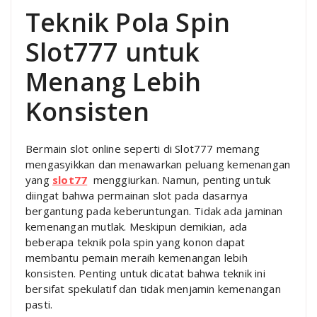
Teknik Pola Spin
Slot777 untuk
Menang Lebih
Konsisten
Bermain slot online seperti di Slot777 memang
mengasyikkan dan menawarkan peluang kemenangan
yang
slot77
menggiurkan. Namun, penting untuk
diingat bahwa permainan slot pada dasarnya
bergantung pada keberuntungan. Tidak ada jaminan
kemenangan mutlak. Meskipun demikian, ada
beberapa teknik pola spin yang konon dapat
membantu pemain meraih kemenangan lebih
konsisten. Penting untuk dicatat bahwa teknik ini
bersifat spekulatif dan tidak menjamin kemenangan
pasti.