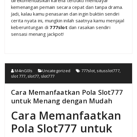
direkomendasikan karena terbukti membayar
kemenangan pemain secara cepat dan tanpa drama.
Jadi, kalau kamu penasaran dan ingin buktiin sendiri
cerita nyata ini, mungkin inilah saatnya kamu menjajal
keberuntungan di
777slot
dan rasakan sendiri
sensasi menang jackpot!
M4inG0ls
Uncategorized
777slot
,
situsslot777
,
slot 777
,
slot77
,
slot777
Cara Memanfaatkan Pola Slot777
untuk Menang dengan Mudah
Cara Memanfaatkan
Pola Slot777 untuk