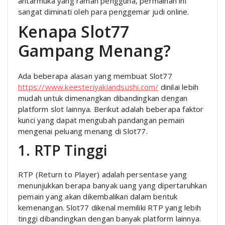
antarmuka yang ramah pengguna, permainan ini
sangat diminati oleh para penggemar judi online.
Kenapa Slot77
Gampang Menang?
Ada beberapa alasan yang membuat Slot77
https://www.keesteriyakiandsushi.com/
dinilai lebih
mudah untuk dimenangkan dibandingkan dengan
platform slot lainnya. Berikut adalah beberapa faktor
kunci yang dapat mengubah pandangan pemain
mengenai peluang menang di Slot77.
1. RTP Tinggi
RTP (Return to Player) adalah persentase yang
menunjukkan berapa banyak uang yang dipertaruhkan
pemain yang akan dikembalikan dalam bentuk
kemenangan. Slot77 dikenal memiliki RTP yang lebih
tinggi dibandingkan dengan banyak platform lainnya.