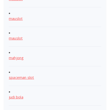
mauslot
mauslot
mahjong
spaceman slot
judi bola